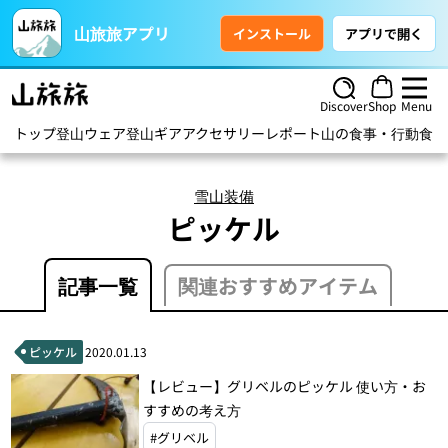
山旅旅アプリ
インストール
アプリで開く
Discover
Shop
Menu
トップ
登山ウェア
登山ギア
アクセサリー
レポート
山の食事・行動食
ハ
雪山装備
ピッケル
記事一覧
関連おすすめアイテム
ピッケル
2020.01.13
【レビュー】グリベルのピッケル 使い方・お
すすめの考え方
#グリベル