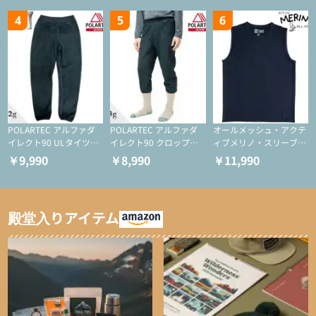
4
5
6
POLARTEC アルファダ
POLARTEC アルファダ
オールメッシュ・アクテ
イレクト90 ULタイツ
イレクト90 クロップド
ィブメリノ・スリーブレ
（アクティブインサレー
ULタイツ（アクティブ
ス
￥9,990
￥8,990
￥11,990
ション/テント泊用パジ
インサレーション/テン
ャマ/化繊パンツ/登山用
ト泊用パジャマ/化繊パ
タイツ）
ンツ/スキー用タイツ）
殿堂入りアイテム