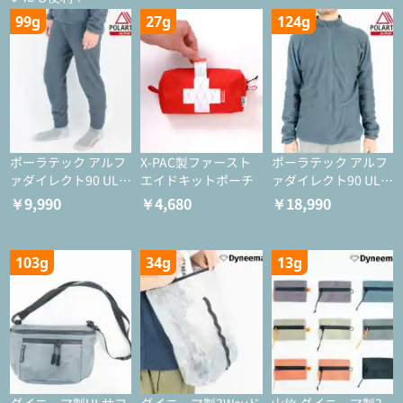
99g
27g
124g
ポーラテック アルフ
X-PAC製ファースト
ポーラテック アルフ
ァダイレクト90 ULタ
エイドキットポーチ
ァダイレクト90 ULジ
イツ
ャケット
￥9,990
￥4,680
￥18,990
103g
34g
13g
ダイニーマ製ULサコ
ダイニーマ製3Wayド
山旅 ダイニーマ製3