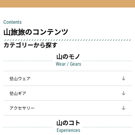
を快適に、登山用時計は標高や気圧を
い」**というアイテムがあります。軽
チェックできる頼れる存在。小さな道
量でありながら使い勝手に優れ、行動
具が、山での体験をぐっと快適に、そ
中も安心感を与えてくれる装備こそ、
Contents
して安全にしてくれます
登山を快適にしてくれる鍵
山旅旅のコンテンツ
カテゴリーから探す
山のモノ
Wear / Gears
登山ウェア
登山ギア
アクセサリー
山のコト
Experiences