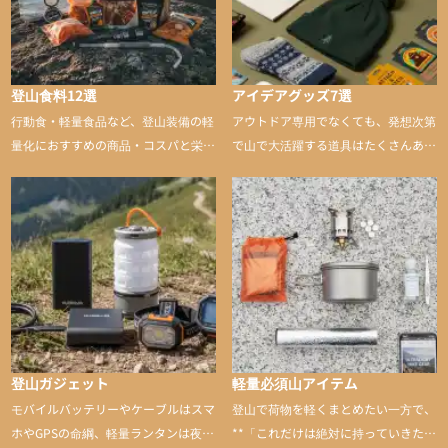
登山食料12選
アイデアグッズ7選
行動食・軽量食品など、登山装備の軽
アウトドア専用でなくても、発想次第
量化におすすめの商品・コスパと栄養
で山で大活躍する道具はたくさんあり
バランスに優れた行動食も紹介
ます。普段は街や家で使うものが、登
山に持ち込むと快適性や安心感をグッ
と引き上げてくれる――そんな意外性
のあるアイテムを紹介
登山ガジェット
軽量必須山アイテム
モバイルバッテリーやケーブルはスマ
登山で荷物を軽くまとめたい一方で、
ホやGPSの命綱、軽量ランタンは夜間
**「これだけは絶対に持っていきた