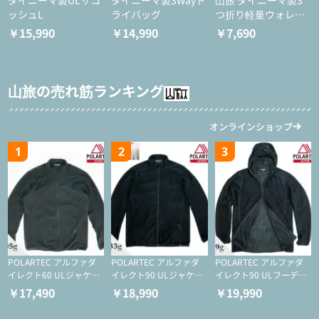
ッシュL
ライバッグ
つ折り軽量ウォレッ
ト
￥15,990
￥14,990
￥7,690
山旅の売れ筋ランキング
オンラインショップ
1
2
3
POLARTEC アルファダ
POLARTEC アルファダ
POLARTEC アルファダ
イレクト60 ULジャケッ
イレクト90 ULジャケッ
イレクト90 ULフーディ
ト（登山/ミドルレイヤ
ト（アクティブインサレ
（アクティブインサレー
￥17,490
￥18,990
￥19,990
ー/化繊ジャケット）
ーション/ミドルレイヤ
ション/ミドルレイヤー/
ー/化繊ジャケット）
化繊ジャケット）