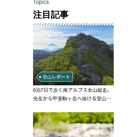
Topics
注目記事
登山レポート
6泊7日で歩く南アルプス全山縦走。
光岳から甲斐駒ヶ岳へ抜ける登山の
記録