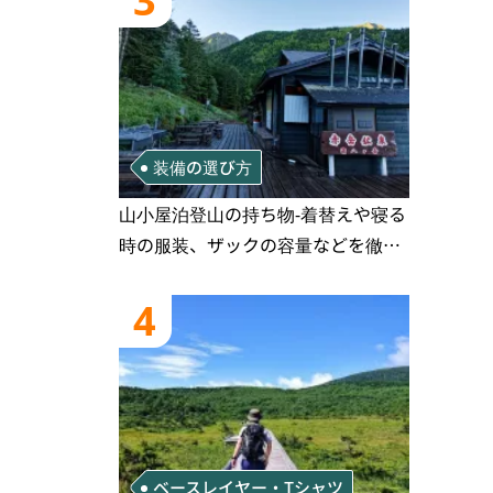
3
装備の選び方
山小屋泊登山の持ち物‐着替えや寝る
時の服装、ザックの容量などを徹底
紹介！1泊2日、2泊3日用のリスト付
き
4
ベースレイヤー・Tシャツ