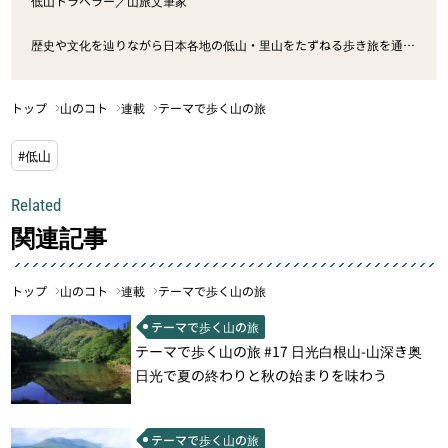
低山トラベラー／山旅文筆家
歴史や文化を辿りながら日本各地の低山・里山をたずねる歩き旅を通
し、自然の営み・人の営みに触れるローカルハイクの魅力を探究。高山
のピークハントだけではない“知的好奇心をくすぐる山里の歩き旅”の楽
トップ
山のコト
連載
テーマで歩く山の旅
しさを、文筆・写真・講演などで伝えている。
#低山
2016年4月よりNHKラジオ深夜便「旅の達人～低い山を目指せ！」を担
当、2022年10月よりLuckyFM茨城放送「LUCKY OUTDOOR STYLE」番
組パーソナリティに就任。NHKBS「にっぽん百名山」では2021年1月
Related
に雲取山、同年5月に王岳・鬼ヶ岳、2023年2月に筑波山、2024年5月
関連記事
にふたたび雲取山の案内人として出演。また、NHKBS「にっぽん百低
山」では2024年3月放送の総集編にゲスト出演した。 著書に『低山ト
ラベル』『とっておき！低山トラベル』（ともに二見書房）をはじめ、
トップ
山のコト
連載
テーマで歩く山の旅
共著として『手書き地図のつくり方』（学芸出版社）などがある。登山
テーマで歩く山の旅
誌をはじめ一般誌や新聞などの寄稿・連載、登山講座やスタディツアー
テーマで歩く山の旅 #17 日光白根山-山深き奥
講師、地域活性領域の講演会やプロジェクト参画など、精力的に活動
日光で夏の終わりと秋の始まりを味わう
中。NPO法人日本トレッキング協会常任理事。宮城県出身。
テーマで歩く山の旅