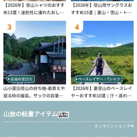
【2026年】登山シャツのおすす
【2026年】登山用サングラスお
め13選！速乾性に優れたおしゃ
すすめ15選｜夏山・雪山・トレ
れなモデルを徹底紹介！
ラン別、シーンで選ぶ失敗しな
3
4
い一本
装備の選び方
ベースレイヤー・Tシャツ
山小屋泊登山の持ち物‐着替えや
【2026年】夏登山のベースレイ
寝る時の服装、ザックの容量な
ヤーおすすめ10選｜汗・蒸れ・
どを徹底紹介！1泊2日、2泊3日
汗冷え対策に効く選び方
用のリスト付き
山旅の軽量アイテム
オンラインショップ