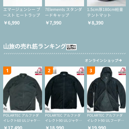
エマージェンシー ブ
7Elements スタンダ
1.5cm厚180cm軽量
ースト ヒートラップ
ードキャップ
テントマット
￥6,990
￥7,990
￥8,390
山旅の売れ筋ランキング
オンラインショップ
1
2
3
POLARTEC アルファダ
POLARTEC アルファダ
POLARTEC アルファダ
イレクト60 ULジャケッ
イレクト90 ULジャケッ
イレクト90 ULフーディ
ト（登山/ミドルレイヤ
ト（アクティブインサレ
（アクティブインサレー
￥17,490
￥18,990
￥19,990