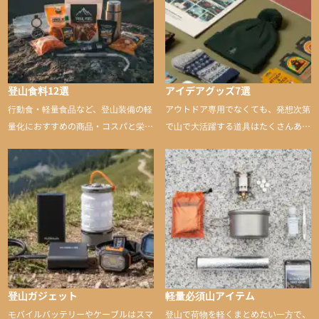
登山食料12選
アイデアグッズ7選
行動食・軽量食品など、登山装備の軽
アウトドア専用でなくても、発想次第
量化におすすめの商品・コスパと栄養
で山で大活躍する道具はたくさんあり
バランスに優れた行動食も紹介
ます。普段は街や家で使うものが、登
山に持ち込むと快適性や安心感をグッ
と引き上げてくれる――そんな意外性
のあるアイテムを紹介
登山ガジェット
軽量必須山アイテム
モバイルバッテリーやケーブルはスマ
登山で荷物を軽くまとめたい一方で、