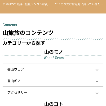
ホやGPSの命綱、軽量ランタンは夜間
**「これだけは絶対に持っていきた
を快適に、登山用時計は標高や気圧を
い」**というアイテムがあります。軽
チェックできる頼れる存在。小さな道
量でありながら使い勝手に優れ、行動
具が、山での体験をぐっと快適に、そ
中も安心感を与えてくれる装備こそ、
Contents
して安全にしてくれます
登山を快適にしてくれる鍵
山旅旅のコンテンツ
カテゴリーから探す
山のモノ
Wear / Gears
登山ウェア
登山ギア
アクセサリー
山のコト