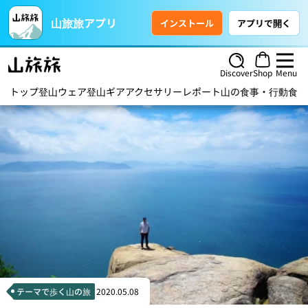
山旅旅アプリ
インストール
アプリで開く
Discover
Shop
Menu
トップ
登山ウェア
登山ギア
アクセサリー
レポート
山の食事・行動食
ハ
テーマで歩く山の旅
2020.05.08