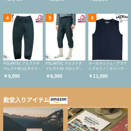
ー/化繊ジャケット）
ーション/ミドルレイヤ
ション/ミドルレイヤー/
ー/化繊ジャケット）
化繊ジャケット）
4
5
6
POLARTEC アルファダ
POLARTEC アルファダ
オールメッシュ・アクテ
イレクト90 ULタイツ
イレクト90 クロップド
ィブメリノ・スリーブレ
（アクティブインサレー
ULタイツ（アクティブ
ス
￥9,990
￥8,990
￥11,990
ション/テント泊用パジ
インサレーション/テン
ャマ/化繊パンツ/登山用
ト泊用パジャマ/化繊パ
タイツ）
ンツ/スキー用タイツ）
殿堂入りアイテム