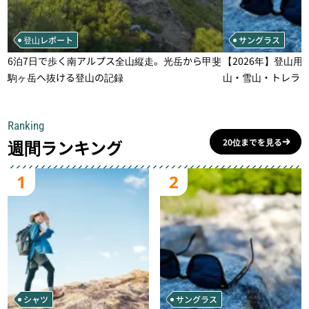
登山レポート
サングラス
6泊7日で歩く南アルプス全山縦走。光岳から甲斐
【2026年】登山用
駒ヶ岳へ抜ける登山の記録
山・雪山・トレラ
一本
Ranking
週間ランキング
20位までを見る
1
2
シャツ
サングラス