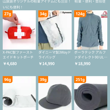
山旅旅オリジナルの軽量アイテムにも注目！ 軽量・便利・普段使
いにも便利！
27g
34g
124g
X-PAC製ファースト
ダイニーマ製3Wayド
ポーラテック アルフ
エイドキットポーチ
ライバッグ
ァダイレクト90 ULジ
ャケット
￥4,680
￥14,990
￥18,990
96g
39g
251g