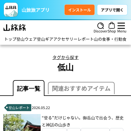
山旅旅アプリ
インストール
アプリで開く
Discover
Shop
Menu
トップ
登山ウェア
登山ギア
アクセサリー
レポート
山の食事・行動食
ハ
タグから探す
低山
記事一覧
関連おすすめアイテム
登山レポート
2026.05.22
“登る”だけじゃない。御岳山で出会う、歴史
と神話の山歩き