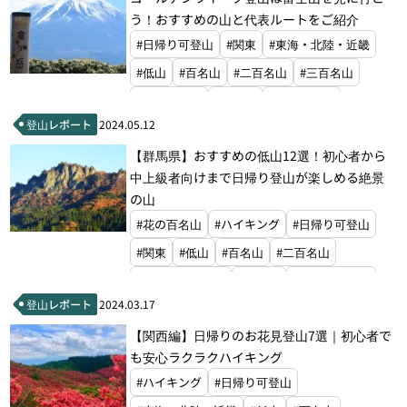
う！おすすめの山と代表ルートをご紹介
#日帰り可登山
#関東
#東海・北陸・近畿
#低山
#百名山
#二百名山
#三百名山
#花の百名山
#百低山
#関東百名山
登山レポート
2024.05.12
#山梨百名山
【群馬県】おすすめの低山12選！初心者から
中上級者向けまで日帰り登山が楽しめる絶景
の山
#花の百名山
#ハイキング
#日帰り可登山
#関東
#低山
#百名山
#二百名山
#ご当地アルプス
#百低山
#甲信越百名山
登山レポート
2024.03.17
#関東百名山
#ぐんま百名山
【関西編】日帰りのお花見登山7選｜初心者で
も安心ラクラクハイキング
#ハイキング
#日帰り可登山