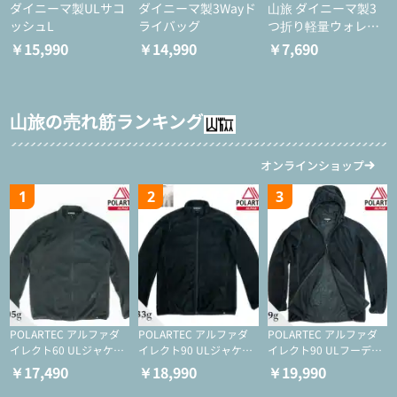
ダイニーマ製ULサコ
ダイニーマ製3Wayド
山旅 ダイニーマ製3
ッシュL
ライバッグ
つ折り軽量ウォレッ
ト
￥15,990
￥14,990
￥7,690
山旅の売れ筋ランキング
オンラインショップ
1
2
3
POLARTEC アルファダ
POLARTEC アルファダ
POLARTEC アルファダ
イレクト60 ULジャケッ
イレクト90 ULジャケッ
イレクト90 ULフーディ
ト（登山/ミドルレイヤ
ト（アクティブインサレ
（アクティブインサレー
￥17,490
￥18,990
￥19,990
ー/化繊ジャケット）
ーション/ミドルレイヤ
ション/ミドルレイヤー/