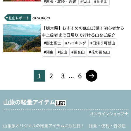
#東海・北陸・近畿
#低山
#百名山
#二百名山
#三百名山
#花の百名山
登山レポート
2024.04.29
#百低山
#関西百名山
【栃木県】おすすめの低山13選！初心者から
中上級者まで日帰りで行ける山をご紹介
#郷土富士
#ハイキング
#日帰り可登山
#関東
#低山
#百名山
#花の百名山
#シニア百名山
#各都道府県の最高峰
#ご当地アルプス
#関東百名山
1
2
3
6
...
#ぐんま百名山
山旅の軽量アイテム
オンラインショップ
山旅旅オリジナルの軽量アイテムにも注目！ 軽量・便利・普段使