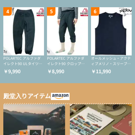
ー/化繊ジャケット）
化繊ジャケット）
4
5
6
POLARTEC アルファダ
POLARTEC アルファダ
オールメッシュ・アクテ
イレクト90 ULタイツ
イレクト90 クロップド
ィブメリノ・スリーブレ
（アクティブインサレー
ULタイツ（アクティブ
ス
￥9,990
￥8,990
￥11,990
ション/テント泊用パジ
インサレーション/テン
ャマ/化繊パンツ/登山用
ト泊用パジャマ/化繊パ
タイツ）
ンツ/スキー用タイツ）
殿堂入りアイテム