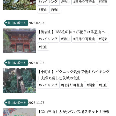
#ハイキング
#登山
#日帰り可登山
#関東
#夏山
#低山
登山レポート
2026.02.03
【御岩山】188柱の神々が祀られる霊山へ
#ハイキング
#登山
#日帰り可登山
#関東
#低山
登山レポート
2026.01.02
【小町山】ピクニック気分で低山ハイキング
｜夫婦で楽しむ茨城の低山
#ハイキング
#日帰り可登山
#関東
#低山
登山レポート
2025.11.27
【武山三山】人が少ない穴場スポット！神奈