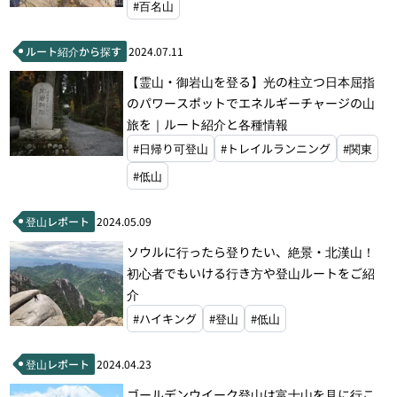
#百名山
ルート紹介から探す
2024.07.11
【霊山・御岩山を登る】光の柱立つ日本屈指
のパワースポットでエネルギーチャージの山
旅を｜ルート紹介と各種情報
#日帰り可登山
#トレイルランニング
#関東
#低山
登山レポート
2024.05.09
ソウルに行ったら登りたい、絶景・北漢山！
初心者でもいける行き方や登山ルートをご紹
介
#ハイキング
#登山
#低山
登山レポート
2024.04.23
ゴールデンウイーク登山は富士山を見に行こ