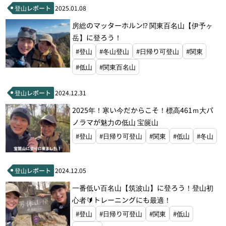
登山レポート
2025.01.08
#エバニュー
#テラノバ
#山と道
房総のマッターホルン⁉ 関東百名山【伊予ヶ
#パタゴニア
#ベルモント
#ソーヤー
岳】に登ろう！
#モンベル
#山旅
#ブラックダイヤモンド
#登山
#冬山登山
#日帰り可登山
#関東
#低山
#関東百名山
登山レポート
2024.12.31
2025年！寒い今だからこそ！標高461ｍ大パ
ノラマが魅力の低山 宝篋山
#登山
#日帰り可登山
#関東
#低山
#冬山
登山レポート
2024.12.05
一番低い百名山【筑波山】に登ろう！登山初
心者🔰トレーニングにも最適！
#登山
#日帰り可登山
#関東
#低山