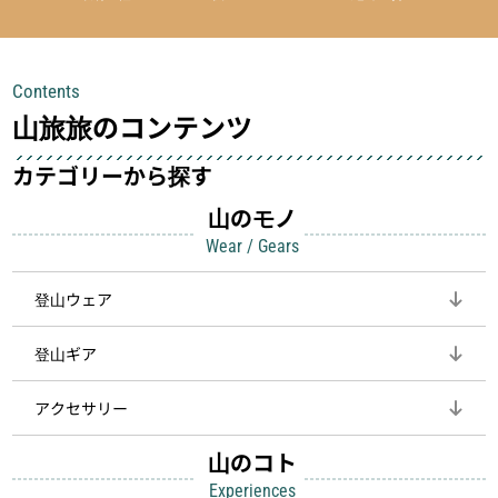
を快適に、登山用時計は標高や気圧を
い」**というアイテムがあります。軽
チェックできる頼れる存在。小さな道
量でありながら使い勝手に優れ、行動
具が、山での体験をぐっと快適に、そ
中も安心感を与えてくれる装備こそ、
Contents
して安全にしてくれます
登山を快適にしてくれる鍵
山旅旅のコンテンツ
カテゴリーから探す
山のモノ
Wear / Gears
登山ウェア
登山ギア
アクセサリー
山のコト
Experiences