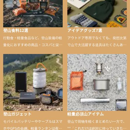
登山食料12選
アイデアグッズ7選
行動食・軽量食品など、登山装備の軽
アウトドア専用でなくても、発想次第
量化におすすめの商品・コスパと栄養
で山で大活躍する道具はたくさんあり
バランスに優れた行動食も紹介
ます。普段は街や家で使うものが、登
山に持ち込むと快適性や安心感をグッ
と引き上げてくれる――そんな意外性
のあるアイテムを紹介
登山ガジェット
軽量必須山アイテム
モバイルバッテリーやケーブルはスマ
登山で荷物を軽くまとめたい一方で、
ホやGPSの命綱、軽量ランタンは夜間
**「これだけは絶対に持っていきた