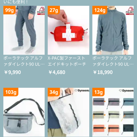
いにも便利！
99g
27g
124g
ポーラテック アルフ
X-PAC製ファースト
ポーラテック アルフ
ァダイレクト90 ULタ
エイドキットポーチ
ァダイレクト90 ULジ
イツ
ャケット
￥9,990
￥4,680
￥18,990
103g
34g
13g