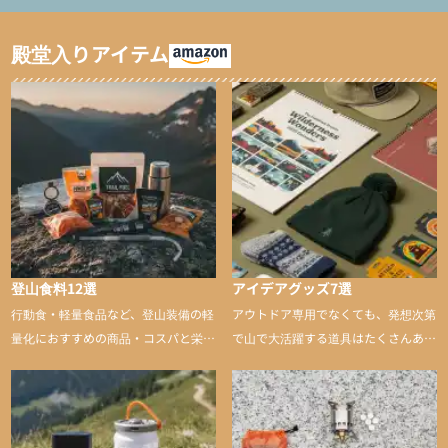
ャマ/化繊パンツ/登山用
ト泊用パジャマ/化繊パ
タイツ）
ンツ/スキー用タイツ）
殿堂入りアイテム
登山食料12選
アイデアグッズ7選
行動食・軽量食品など、登山装備の軽
アウトドア専用でなくても、発想次第
量化におすすめの商品・コスパと栄養
で山で大活躍する道具はたくさんあり
バランスに優れた行動食も紹介
ます。普段は街や家で使うものが、登
山に持ち込むと快適性や安心感をグッ
と引き上げてくれる――そんな意外性
のあるアイテムを紹介