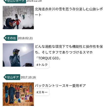
登山レポート
2019.12.19
北海道赤井川の雪を思う存分楽しむ山旅レポ
ート
その他
2018.02.21
どんな過酷な環境下でも機能性と操作性を保
ち、そしてタフでありつづけるスマホ
『TORQUE G03』
#トルク
登山ギア
2017.10.16
バックカントリースキー愛用ギア
#スキー