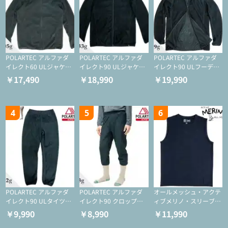
POLARTEC アルファダ
POLARTEC アルファダ
POLARTEC アルファダ
イレクト60 ULジャケッ
イレクト90 ULジャケッ
イレクト90 ULフーディ
ト（登山/ミドルレイヤ
ト（アクティブインサレ
（アクティブインサレー
￥17,490
￥18,990
￥19,990
ー/化繊ジャケット）
ーション/ミドルレイヤ
ション/ミドルレイヤー/
ー/化繊ジャケット）
化繊ジャケット）
4
5
6
POLARTEC アルファダ
POLARTEC アルファダ
オールメッシュ・アクテ
イレクト90 ULタイツ
イレクト90 クロップド
ィブメリノ・スリーブレ
（アクティブインサレー
ULタイツ（アクティブ
ス
￥9,990
￥8,990
￥11,990
ション/テント泊用パジ
インサレーション/テン