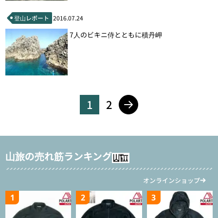
登山レポート
2016.07.24
7人のビキニ侍とともに積丹岬
1
2
山旅の売れ筋ランキング
オンラインショップ
1
2
3