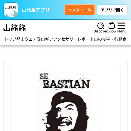
山旅旅アプリ
インストール
アプリで開く
Discover
Shop
Menu
トップ
登山ウェア
登山ギア
アクセサリー
レポート
山の食事・行動食
ハ