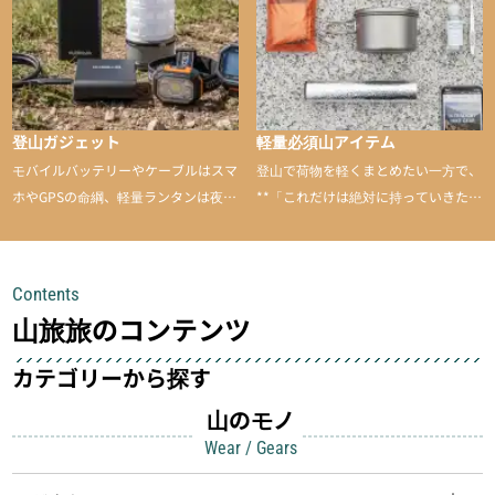
登山ガジェット
軽量必須山アイテム
モバイルバッテリーやケーブルはスマ
登山で荷物を軽くまとめたい一方で、
ホやGPSの命綱、軽量ランタンは夜間
**「これだけは絶対に持っていきた
を快適に、登山用時計は標高や気圧を
い」**というアイテムがあります。軽
チェックできる頼れる存在。小さな道
量でありながら使い勝手に優れ、行動
具が、山での体験をぐっと快適に、そ
中も安心感を与えてくれる装備こそ、
Contents
して安全にしてくれます
登山を快適にしてくれる鍵
山旅旅のコンテンツ
カテゴリーから探す
山のモノ
Wear / Gears