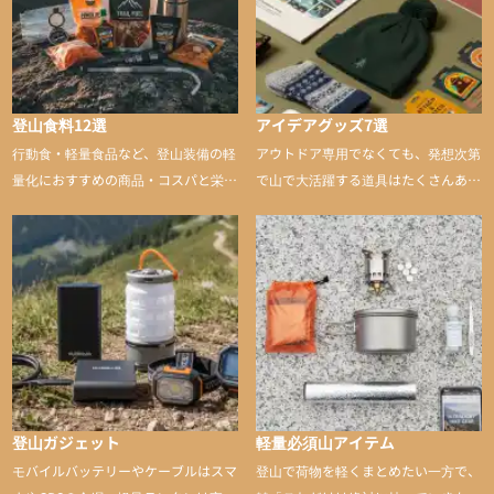
登山食料12選
アイデアグッズ7選
行動食・軽量食品など、登山装備の軽
アウトドア専用でなくても、発想次第
量化におすすめの商品・コスパと栄養
で山で大活躍する道具はたくさんあり
バランスに優れた行動食も紹介
ます。普段は街や家で使うものが、登
山に持ち込むと快適性や安心感をグッ
と引き上げてくれる――そんな意外性
のあるアイテムを紹介
登山ガジェット
軽量必須山アイテム
モバイルバッテリーやケーブルはスマ
登山で荷物を軽くまとめたい一方で、