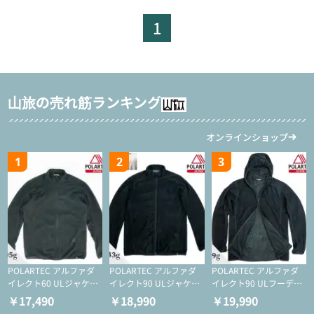
1
山旅の売れ筋ランキング
オンラインショップ
1
2
3
POLARTEC アルファダ
POLARTEC アルファダ
POLARTEC アルファダ
イレクト60 ULジャケッ
イレクト90 ULジャケッ
イレクト90 ULフーディ
ト（登山/ミドルレイヤ
ト（アクティブインサレ
（アクティブインサレー
￥17,490
￥18,990
￥19,990
ー/化繊ジャケット）
ーション/ミドルレイヤ
ション/ミドルレイヤー/