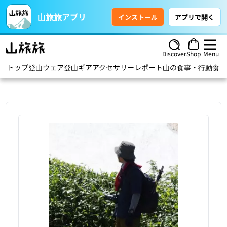
山旅旅アプリ
インストール
アプリで開く
Discover
Shop
Menu
トップ
登山ウェア
登山ギア
アクセサリー
レポート
山の食事・行動食
ハ