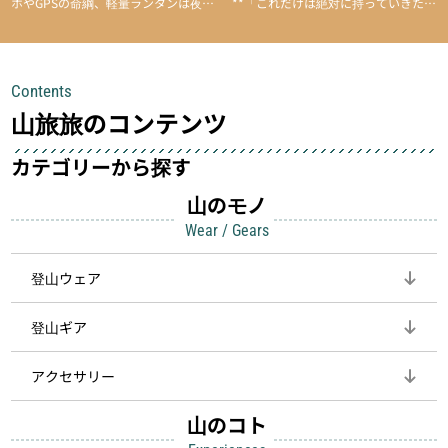
ホやGPSの命綱、軽量ランタンは夜間
**「これだけは絶対に持っていきた
を快適に、登山用時計は標高や気圧を
い」**というアイテムがあります。軽
チェックできる頼れる存在。小さな道
量でありながら使い勝手に優れ、行動
具が、山での体験をぐっと快適に、そ
中も安心感を与えてくれる装備こそ、
Contents
して安全にしてくれます
登山を快適にしてくれる鍵
山旅旅のコンテンツ
カテゴリーから探す
山のモノ
Wear / Gears
登山ウェア
登山ギア
アクセサリー
山のコト