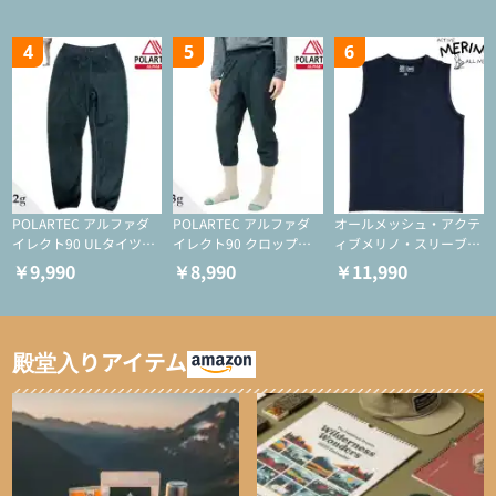
ー/化繊ジャケット）
化繊ジャケット）
4
5
6
POLARTEC アルファダ
POLARTEC アルファダ
オールメッシュ・アクテ
イレクト90 ULタイツ
イレクト90 クロップド
ィブメリノ・スリーブレ
（アクティブインサレー
ULタイツ（アクティブ
ス
￥9,990
￥8,990
￥11,990
ション/テント泊用パジ
インサレーション/テン
ャマ/化繊パンツ/登山用
ト泊用パジャマ/化繊パ
タイツ）
ンツ/スキー用タイツ）
殿堂入りアイテム