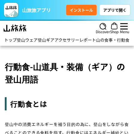
山旅旅アプリ
インストール
アプリで開く
Discover
Shop
Menu
トップ
登山ウェア
登山ギア
アクセサリー
レポート
山の食事・行動食
ハ
行動食-山道具・装備（ギア）の
登山用語
行動食とは
登山中の消費エネルギーを補う目的の為に、登山をしながら食
べることのできる食料を指す。行動食にはエネルギー補給とい