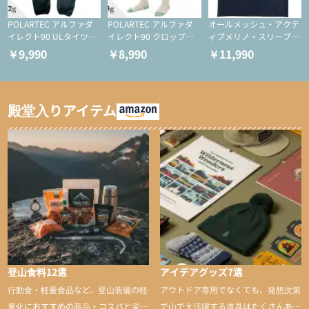
POLARTEC アルファダ
POLARTEC アルファダ
オールメッシュ・アクテ
イレクト90 ULタイツ
イレクト90 クロップド
ィブメリノ・スリーブレ
（アクティブインサレー
ULタイツ（アクティブ
ス
￥9,990
￥8,990
￥11,990
ション/テント泊用パジ
インサレーション/テン
ャマ/化繊パンツ/登山用
ト泊用パジャマ/化繊パ
タイツ）
ンツ/スキー用タイツ）
殿堂入りアイテム
登山食料12選
アイデアグッズ7選
行動食・軽量食品など、登山装備の軽
アウトドア専用でなくても、発想次第
量化におすすめの商品・コスパと栄養
で山で大活躍する道具はたくさんあり