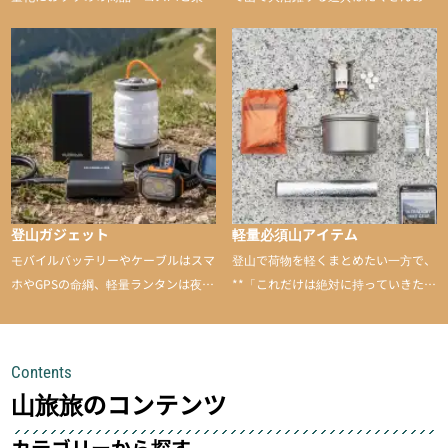
バランスに優れた行動食も紹介
ます。普段は街や家で使うものが、登
山に持ち込むと快適性や安心感をグッ
と引き上げてくれる――そんな意外性
のあるアイテムを紹介
登山ガジェット
軽量必須山アイテム
モバイルバッテリーやケーブルはスマ
登山で荷物を軽くまとめたい一方で、
ホやGPSの命綱、軽量ランタンは夜間
**「これだけは絶対に持っていきた
を快適に、登山用時計は標高や気圧を
い」**というアイテムがあります。軽
チェックできる頼れる存在。小さな道
量でありながら使い勝手に優れ、行動
具が、山での体験をぐっと快適に、そ
中も安心感を与えてくれる装備こそ、
Contents
して安全にしてくれます
登山を快適にしてくれる鍵
山旅旅のコンテンツ
カテゴリーから探す