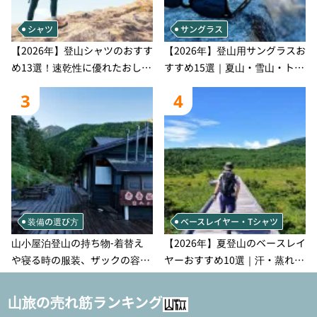
シャツ
サングラス
【2026年】登山シャツのおすす
【2026年】登山用サングラスお
め13選！速乾性に優れたおしゃ
すすめ15選｜夏山・雪山・トレ
れなモデルを徹底紹介！
ラン別、シーンで選ぶ失敗しな
3
4
い一本
装備の選び方
ベースレイヤー・Tシャツ
山小屋泊登山の持ち物‐着替え
【2026年】夏登山のベースレイ
や寝る時の服装、ザックの容量
ヤーおすすめ10選｜汗・蒸れ・
などを徹底紹介！1泊2日、2泊3
汗冷え対策に効く選び方
日用のリスト付き
山旅の売れ筋ランキング