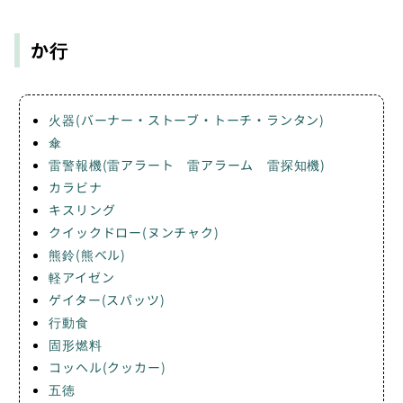
か行
火器(バーナー・ストーブ・トーチ・ランタン)
傘
雷警報機(雷アラート 雷アラーム 雷探知機)
カラビナ
キスリング
クイックドロー(ヌンチャク)
熊鈴(熊ベル)
軽アイゼン
ゲイター(スパッツ)
行動食
固形燃料
コッヘル(クッカー)
五徳