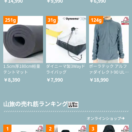
￥14,990
￥9,990
￥6,990
251g
31g
124g
1.5cm厚180cm軽量
ダイニーマ製3Wayド
ポーラテック アルフ
テントマット
ライバッグ
ァダイレクト90 ULジ
ャケット
￥8,390
￥7,990
￥18,990
山旅の売れ筋ランキング
オンラインショップ
1
2
3