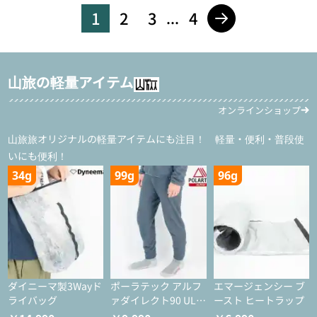
1
2
3
4
...
山旅の軽量アイテム
オンラインショップ
山旅旅オリジナルの軽量アイテムにも注目！ 軽量・便利・普段使
いにも便利！
34g
99g
96g
ダイニーマ製3Wayド
ポーラテック アルフ
エマージェンシー ブ
ライバッグ
ァダイレクト90 ULタ
ースト ヒートラップ
イツ