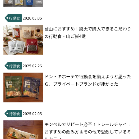
行動食
2026.03.06
登山におすすめ！楽天で購入できるこだわり
の行動食・山ご飯4選
行動食
2025.02.26
ドン・キホーテで行動食を揃えようと思った
ら、プライベートブランドが凄かった
行動食
2025.02.05
モンベルでリピート必至！トレールチャイ：
おすすめの飲み方＆その他で愛飲しているミ
ルクティー