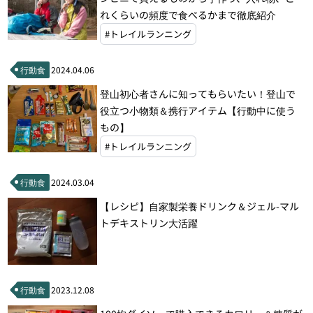
れくらいの頻度で食べるかまで徹底紹介
#トレイルランニング
行動食
2024.04.06
登山初心者さんに知ってもらいたい！登山で
役立つ小物類＆携行アイテム【行動中に使う
もの】
#トレイルランニング
行動食
2024.03.04
【レシピ】自家製栄養ドリンク＆ジェル-マル
トデキストリン大活躍
行動食
2023.12.08