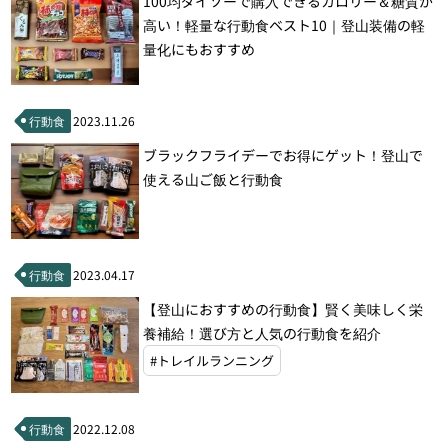
100均ダイソーで購入できるカロリー＆糖質が
高い！軽量な行動食ベスト10｜登山装備の軽
量化にもおすすめ
行動食
2023.11.26
ブラックフライデーでお得にゲット！登山で
使える山ご飯と行動食
行動食
2023.04.17
【登山におすすめの行動食】賢く美味しく栄
養補給！選び方と人気の行動食を紹介
#トレイルランニング
行動食
2022.12.08