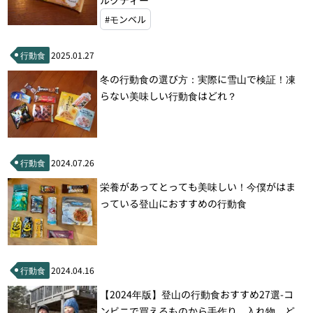
#モンベル
行動食
2025.01.27
冬の行動食の選び方：実際に雪山で検証！凍
らない美味しい行動食はどれ？
行動食
2024.07.26
栄養があってとっても美味しい！今僕がはま
っている登山におすすめの行動食
行動食
2024.04.16
【2024年版】登山の行動食おすすめ27選-コ
ンビニで買えるものから手作り、入れ物、ど