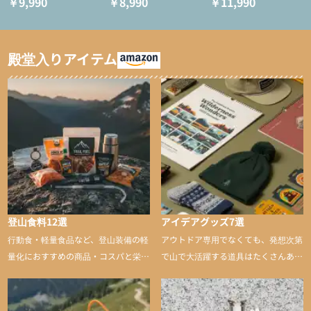
￥9,990
￥8,990
￥11,990
ション/テント泊用パジ
インサレーション/テン
ャマ/化繊パンツ/登山用
ト泊用パジャマ/化繊パ
タイツ）
ンツ/スキー用タイツ）
殿堂入りアイテム
登山食料12選
アイデアグッズ7選
行動食・軽量食品など、登山装備の軽
アウトドア専用でなくても、発想次第
量化におすすめの商品・コスパと栄養
で山で大活躍する道具はたくさんあり
バランスに優れた行動食も紹介
ます。普段は街や家で使うものが、登
山に持ち込むと快適性や安心感をグッ
と引き上げてくれる――そんな意外性