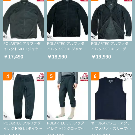
POLARTEC アルファダ
POLARTEC アルファダ
POLARTEC アルファダ
イレクト60 ULジャケッ
イレクト90 ULジャケッ
イレクト90 ULフーディ
ト（登山/ミドルレイヤ
ト（アクティブインサレ
（アクティブインサレー
￥17,490
￥18,990
￥19,990
ー/化繊ジャケット）
ーション/ミドルレイヤ
ション/ミドルレイヤー/
ー/化繊ジャケット）
化繊ジャケット）
4
5
6
POLARTEC アルファダ
POLARTEC アルファダ
オールメッシュ・アクテ
イレクト90 ULタイツ
イレクト90 クロップド
ィブメリノ・スリーブレ
（アクティブインサレー
ULタイツ（アクティブ
ス