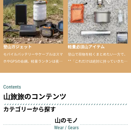
のあるアイテムを紹介
登山ガジェット
軽量必須山アイテム
モバイルバッテリーやケーブルはスマ
登山で荷物を軽くまとめたい一方で、
ホやGPSの命綱、軽量ランタンは夜間
**「これだけは絶対に持っていきた
を快適に、登山用時計は標高や気圧を
い」**というアイテムがあります。軽
チェックできる頼れる存在。小さな道
量でありながら使い勝手に優れ、行動
具が、山での体験をぐっと快適に、そ
中も安心感を与えてくれる装備こそ、
Contents
して安全にしてくれます
登山を快適にしてくれる鍵
山旅旅のコンテンツ
カテゴリーから探す
山のモノ
Wear / Gears