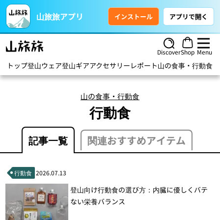
山旅旅アプリ
インストール
アプリで開く
Discover
Shop
Menu
トップ
登山ウェア
登山ギア
アクセサリー
レポート
山の食事・行動食
ハ
山の食事・行動食
行動食
記事一覧
関連おすすめアイテム
行動食
2026.07.13
登山向け行動食の選び方：内臓に優しくバテ
ない栄養バランス