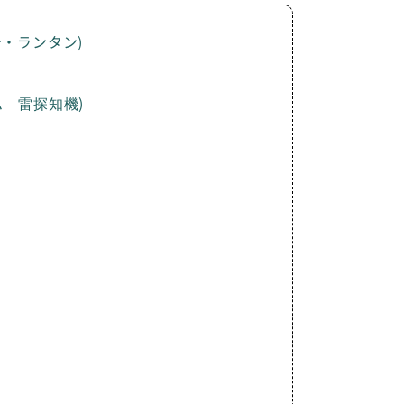
・ランタン)
 雷探知機)