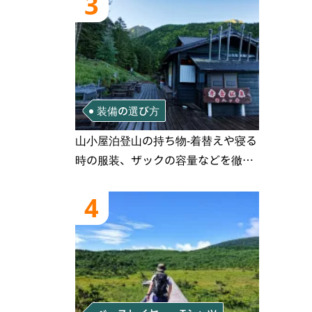
3
装備の選び方
山小屋泊登山の持ち物‐着替えや寝る
時の服装、ザックの容量などを徹底
紹介！1泊2日、2泊3日用のリスト付
き
4