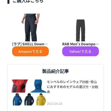
ご購入はこちら
[ラブ] SHELL Downpo
RAB Men's Downpou
ur Plus Pants メンズ B
r Plus 2.0 Pants Water
Amazonで見る
Yahoo!で見る
lack UK S (日本サイズ
proof Breathable Rai
M相当)
n Pants for Hiking an
d Trekking - Black - XX
-Large/32 Inseam
製品紹介記事
モンベルのレインウェア比較−登山
におすすめのモデルの選び方・比較
表
2023.04.26