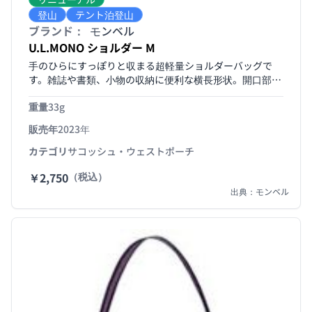
登山
テント泊登山
ブランド：
モンベル
U.L.MONO ショルダー M
手のひらにすっぽりと収まる超軽量ショルダーバッグで
す。雑誌や書類、小物の収納に便利な横長形状。開口部に
はジッパー付き。テープの長さは調節可能で、余りは本体
重量
33g
に収納できます。B5サイズ対応。
販売年
2023年
カテゴリ
サコッシュ・ウェストポーチ
￥2,750
（税込）
出典：モンベル