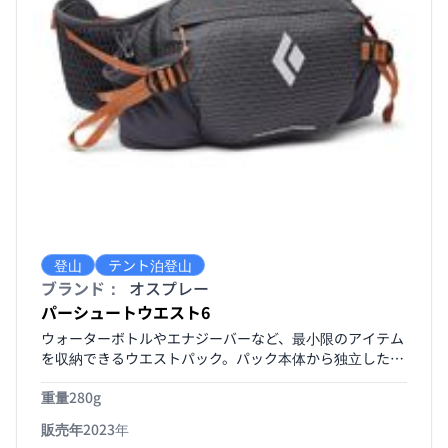
登山
テント泊登山
ブランド：
オスプレー
パーシュートウエスト6
ウォーターボトルやエナジーバーなど、最小限のアイテム
を収納できるウエストパック。パック本体から独立した
「コンティニュアスフィット 」ヒップベルトが腰を包み
重量
280g
込むようにフィットします。通気性に優れたバックパネル
は100％リサイクルファブリック製。
販売年
2023年