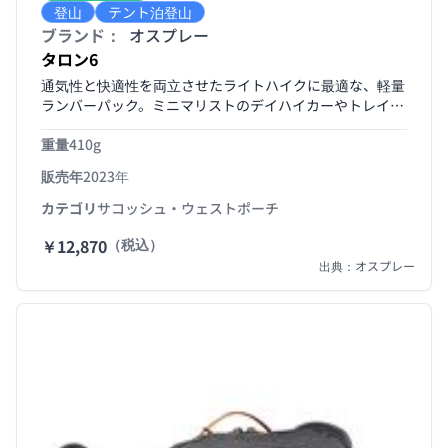
登山
テント泊登山
ブランド：
オスプレー
タロン6
通気性と快適性を両立させたライトハイクに最適な、軽量
ランバーパック。ミニマリストのデイハイカーやトレイル
ランナーなど、余分な荷物を持たずに必需品を準備したい
重量
410g
人にぴったりです。ウォーターボトル2本、レインジャケ
ット、トレイルサイドでの軽食を入れるスペースがあり、
販売年
2023年
身軽でスピーディーな冒険におすすめのアイテムです。
カテゴリ
サコッシュ・ウェストポーチ
￥12,870
（税込）
出典：オスプレー