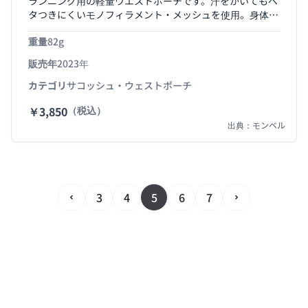
ランニング用の軽量ウエストポーチです。汗をかいてもベ
タつきにくいモノフィラメント・メッシュを使用。身体に
しっかりフィットしながら、通気性に優れるので快適で
重量
82g
す。ポケットはストレッチメッシュを使用。荷物が揺れに
くく、内側にはキーリングを備えています。Mサイズはプ
販売年
2023年
ルトップフレックスウォーターパック（別売）や500ｍL
ペットボトルの収納に対応します。※形状によっては対応
カテゴリ
サコッシュ・ウェストポーチ
しない場合があります。
￥3,850
（税込）
出典：モンベル
3
4
5
6
7
Prev Page
Next Page