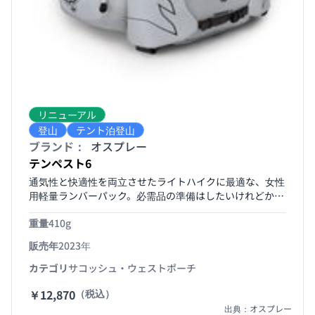
リニューアル
登山
テント泊登山
ブランド：
オスプレー
テンペスト6
通気性と快適性を両立させたライトハイクに最適な、女性
用軽量ランバーパック。必需品の準備はしたいけれどかさ
ばるのは嫌というトレイルミニマリストにぴったりです。
重量
410g
通気性と快適性を両立させたこのパックは、ウォーターボ
トル2本、レインジャケット、トレイルサイドでのスナッ
販売年
2023年
クなどを収納するのに十分なスペースがあります。
カテゴリ
サコッシュ・ウェストポーチ
￥12,870
（税込）
出典：オスプレー