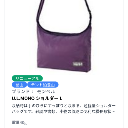
リニューアル
登山
テント泊登山
ブランド：
モンベル
U.L.MONO ショルダー L
収納時は手のひらにすっぽりと収まる、超軽量ショルダー
バッグです。雑誌や書類、小物の収納に便利な横長形状で
す。開口部にはジッパー付き。テープの長さは調節可能
重量
40g
で、余りは本体に収納できます。A4サイズに対応していま