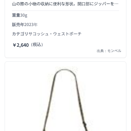
山の際の小物の収納に便利な形状。開口部にジッパーを設
けています。テープの長さは調節可能で、余りは本体に収
重量
30g
納できます。A5サイズ対応。
販売年
2023年
カテゴリ
サコッシュ・ウェストポーチ
￥2,640
（税込）
出典：モンベル