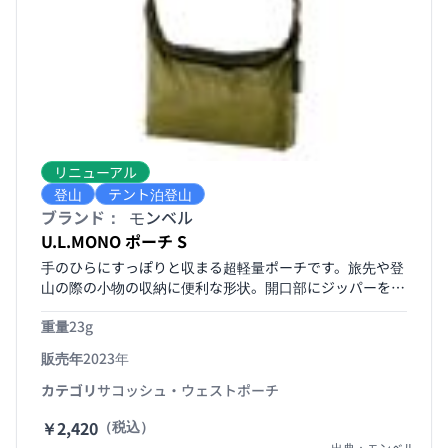
リニューアル
登山
テント泊登山
ブランド：
モンベル
U.L.MONO ポーチ S
手のひらにすっぽりと収まる超軽量ポーチです。旅先や登
山の際の小物の収納に便利な形状。開口部にジッパーを設
けています。テープの長さは調節可能で、余りは本体に収
重量
23g
納できます。登山地図サイズに対応。
販売年
2023年
カテゴリ
サコッシュ・ウェストポーチ
￥2,420
（税込）
出典：モンベル