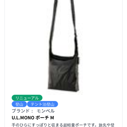
リニューアル
登山
テント泊登山
ブランド：
モンベル
U.L.MONO ポーチ M
手のひらにすっぽりと収まる超軽量ポーチです。旅先や登