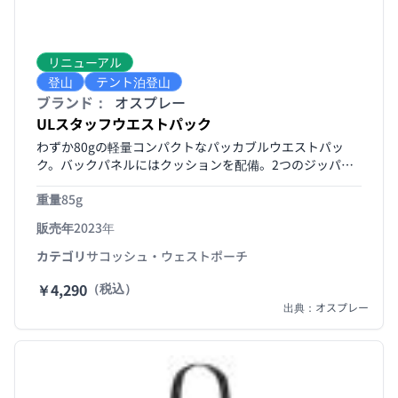
リニューアル
登山
テント泊登山
ブランド：
オスプレー
ULスタッフウエストパック
わずか80gの軽量コンパクトなパッカブルウエストパッ
ク。バックパネルにはクッションを配備。2つのジッパー
付きコンパートメントには内部にオーガナイザーがあり、
重量
85g
毎日の必需品を手元に整理しておくことができます。必要
のないときはポケットに収納できるパッカブル仕様。
販売年
2023年
カテゴリ
サコッシュ・ウェストポーチ
￥4,290
（税込）
出典：オスプレー