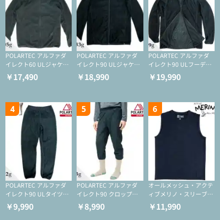
POLARTEC アルファダ
POLARTEC アルファダ
POLARTEC アルファダ
イレクト60 ULジャケッ
イレクト90 ULジャケッ
イレクト90 ULフーディ
ト（登山/ミドルレイヤ
ト（アクティブインサレ
（アクティブインサレー
￥17,490
￥18,990
￥19,990
ー/化繊ジャケット）
ーション/ミドルレイヤ
ション/ミドルレイヤー/
ー/化繊ジャケット）
化繊ジャケット）
4
5
6
POLARTEC アルファダ
POLARTEC アルファダ
オールメッシュ・アクテ
イレクト90 ULタイツ
イレクト90 クロップド
ィブメリノ・スリーブレ
（アクティブインサレー
ULタイツ（アクティブ
ス
￥9,990
￥8,990
￥11,990
ション/テント泊用パジ
インサレーション/テン