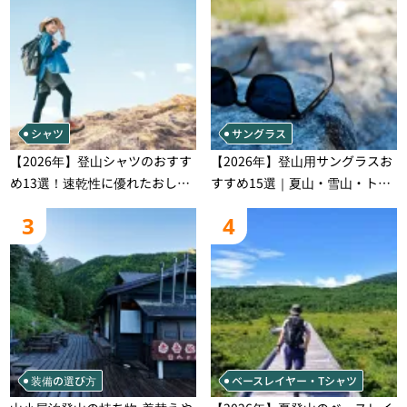
シャツ
サングラス
【2026年】登山シャツのおすす
【2026年】登山用サングラスお
め13選！速乾性に優れたおしゃ
すすめ15選｜夏山・雪山・トレ
れなモデルを徹底紹介！
ラン別、シーンで選ぶ失敗しな
3
4
い一本
装備の選び方
ベースレイヤー・Tシャツ