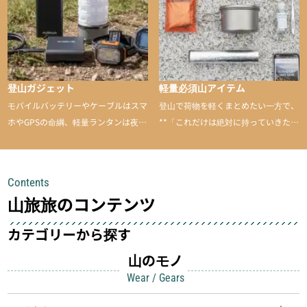
登山ガジェット
軽量必須山アイテム
モバイルバッテリーやケーブルはスマ
登山で荷物を軽くまとめたい一方で、
ホやGPSの命綱、軽量ランタンは夜間
**「これだけは絶対に持っていきた
を快適に、登山用時計は標高や気圧を
い」**というアイテムがあります。軽
チェックできる頼れる存在。小さな道
量でありながら使い勝手に優れ、行動
具が、山での体験をぐっと快適に、そ
中も安心感を与えてくれる装備こそ、
Contents
して安全にしてくれます
登山を快適にしてくれる鍵
山旅旅のコンテンツ
カテゴリーから探す
山のモノ
Wear / Gears