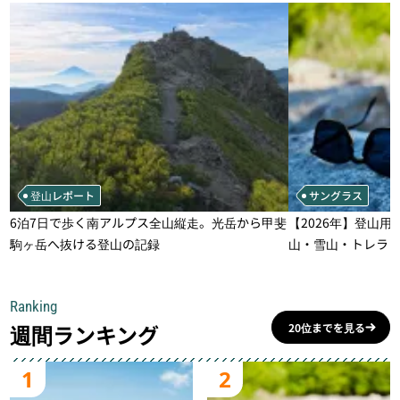
登山レポート
サングラス
6泊7日で歩く南アルプス全山縦走。光岳から甲斐
【2026年】登山用
駒ヶ岳へ抜ける登山の記録
山・雪山・トレラ
一本
Ranking
週間ランキング
20位までを見る
1
2