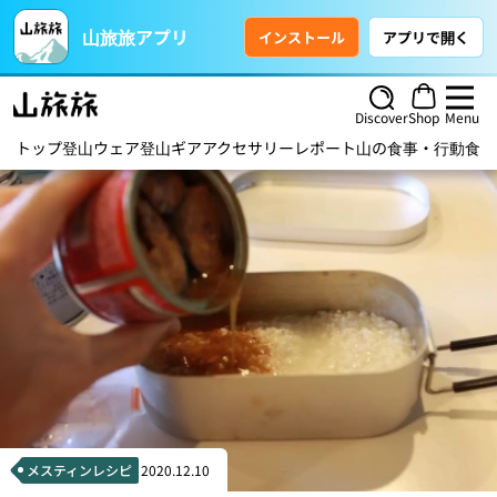
山旅旅アプリ
インストール
アプリで開く
Discover
Shop
Menu
トップ
登山ウェア
登山ギア
アクセサリー
レポート
山の食事・行動食
ハ
メスティンレシピ
2020.12.10