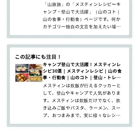
「山旅旅」の「メスティンレシピ〜キ
ャンプ・登山で大活躍」（山のコト｜
山の食事・行動食）ページです。何か
カテゴリー独自の文言を加えたい場合
はここに記入します。不要な場合は削
除します。山旅旅［やまたびたび］
は、登山をはじめ、トレイルラン、ス
この記事にも注目！
キー、キャンプなどを楽しむための装
備や知識や、山ごはんのレシピ、山や
キャンプ登山で大活躍！メスティンレ
シピ30選｜メスティンレシピ｜山の食
登山口、登山に関連する情報を紹介し
事・行動食｜山のコト｜登山・トレラ
ている登山ウェブメディアです。あな
ン・山スキーマガジン「山旅旅」
メスティンは炊飯が行えるクッカーと
たの悩みの解決やステップアップに活
して、登山やキャンプで人気がありま
用できます。
す。メスティンは炊飯だけでなく、炊
き込みご飯やパスタ、ラーメン、スー
プ、おつまみまで、実に様々なレシピ
が紹介されています。メスティン｜キ
ャンプ登山で大活躍！メスティンレシ
ピ30選｜登山・トレラン・山スキーマ