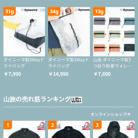
31g
34g
13g
ダイニーマ製3Wayド
ダイニーマ製3Wayド
山旅 ダイニーマ製3
ライバッグ
ライバッグ
つ折り軽量ウォレッ
ト
￥7,990
￥14,990
￥7,690
山旅の売れ筋ランキング
オンラインショップ
1
2
3