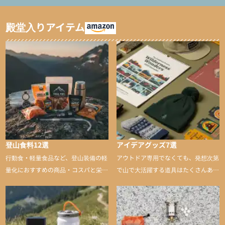
ャマ/化繊パンツ/登山用
ト泊用パジャマ/化繊パ
タイツ）
ンツ/スキー用タイツ）
殿堂入りアイテム
登山食料12選
アイデアグッズ7選
行動食・軽量食品など、登山装備の軽
アウトドア専用でなくても、発想次第
量化におすすめの商品・コスパと栄養
で山で大活躍する道具はたくさんあり
バランスに優れた行動食も紹介
ます。普段は街や家で使うものが、登
山に持ち込むと快適性や安心感をグッ
と引き上げてくれる――そんな意外性
のあるアイテムを紹介