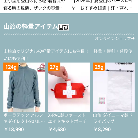
山小屋泊登山の持ち物‐着替えや
【2026年】夏登山のベースレイ
寝る時の服装、ザックの容量な
ヤーおすすめ10選｜汗・蒸れ・
どを徹底紹介！1泊2日、2泊3日
汗冷え対策に効く選び方
用のリスト付き
山旅の軽量アイテム
オンラインショップ
山旅旅オリジナルの軽量アイテムにも注目！ 軽量・便利・普段使
いにも便利！
124g
27g
25g
ポーラテック アルフ
X-PAC製ファースト
山旅 ダイニーマ製ド
ァダイレクト90 ULジ
エイドキットポーチ
ライバッグ
ャケット
￥18,990
￥4,680
￥8,290