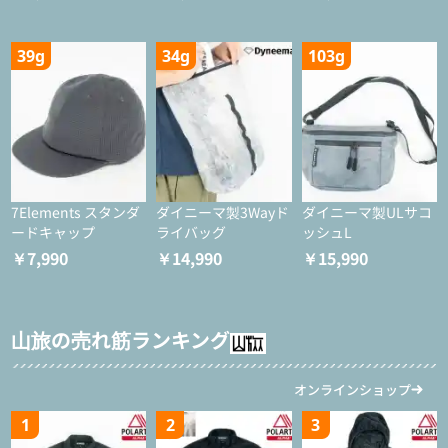
39g
34g
103g
7Elements スタンダ
ダイニーマ製3Wayド
ダイニーマ製ULサコ
ードキャップ
ライバッグ
ッシュL
￥7,990
￥14,990
￥15,990
山旅の売れ筋ランキング
オンラインショップ
1
2
3