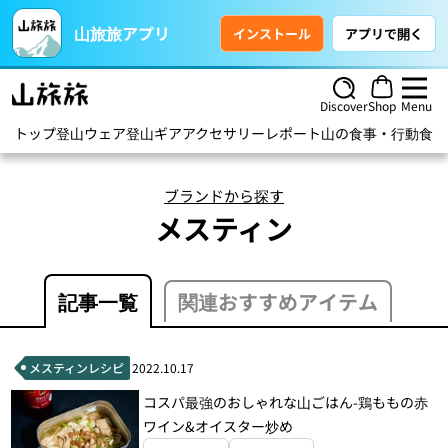
山旅旅アプリ
インストール
アプリで開く
Discover
Shop
Menu
トップ
登山ウェア
登山ギア
アクセサリー
レポート
山の食事・行動食
ハ
ブランドから探す
メスティン
記事一覧
関連おすすめアイテム
メスティンレシピ
2022.10.17
コスパ最強のおしゃれな山ごはん-鶏ももの赤
ワイン&オイスター炒め