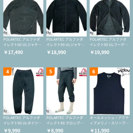
POLARTEC アルファダ
POLARTEC アルファダ
POLARTEC アルファダ
イレクト60 ULジャケッ
イレクト90 ULジャケッ
イレクト90 ULフーディ
ト（登山/ミドルレイヤ
ト（アクティブインサレ
（アクティブインサレー
￥17,490
￥18,990
￥19,990
ー/化繊ジャケット）
ーション/ミドルレイヤ
ション/ミドルレイヤー/
ー/化繊ジャケット）
化繊ジャケット）
4
5
6
POLARTEC アルファダ
POLARTEC アルファダ
オールメッシュ・アクテ
イレクト90 ULタイツ
イレクト90 クロップド
ィブメリノ・スリーブレ
（アクティブインサレー
ULタイツ（アクティブ
ス
￥9,990
￥8,990
￥11,990