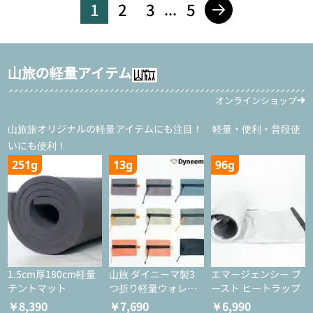
1
2
3
5
...
山旅の軽量アイテム
オンラインショップ
山旅旅オリジナルの軽量アイテムにも注目！ 軽量・便利・普段使
いにも便利！
251g
13g
96g
1.5cm厚180cm軽量
山旅 ダイニーマ製3
エマージェンシー ブ
テントマット
つ折り軽量ウォレッ
ースト ヒートラップ
ト
￥8,390
￥7,690
￥6,990