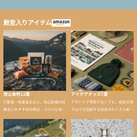
ション/テント泊用パジ
インサレーション/テン
ャマ/化繊パンツ/登山用
ト泊用パジャマ/化繊パ
タイツ）
ンツ/スキー用タイツ）
殿堂入りアイテム
登山食料12選
アイデアグッズ7選
行動食・軽量食品など、登山装備の軽
アウトドア専用でなくても、発想次第
量化におすすめの商品・コスパと栄養
で山で大活躍する道具はたくさんあり
バランスに優れた行動食も紹介
ます。普段は街や家で使うものが、登
山に持ち込むと快適性や安心感をグッ
と引き上げてくれる――そんな意外性