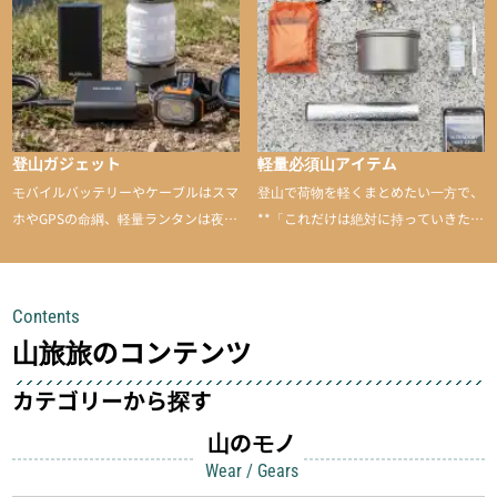
のあるアイテムを紹介
登山ガジェット
軽量必須山アイテム
モバイルバッテリーやケーブルはスマ
登山で荷物を軽くまとめたい一方で、
ホやGPSの命綱、軽量ランタンは夜間
**「これだけは絶対に持っていきた
を快適に、登山用時計は標高や気圧を
い」**というアイテムがあります。軽
チェックできる頼れる存在。小さな道
量でありながら使い勝手に優れ、行動
具が、山での体験をぐっと快適に、そ
中も安心感を与えてくれる装備こそ、
Contents
して安全にしてくれます
登山を快適にしてくれる鍵
山旅旅のコンテンツ
カテゴリーから探す
山のモノ
Wear / Gears