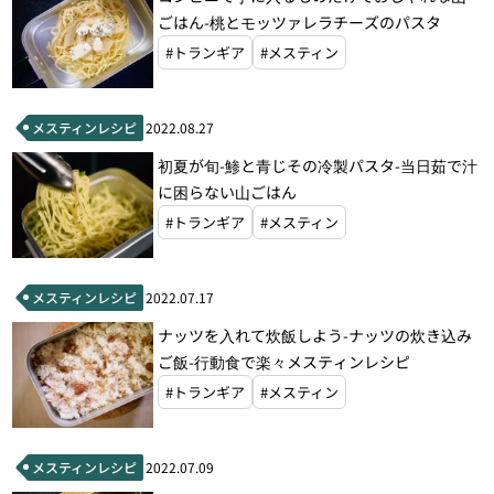
ごはん-桃とモッツァレラチーズのパスタ
#トランギア
#メスティン
メスティンレシピ
2022.08.27
初夏が旬-鯵と青じその冷製パスタ-当日茹で汁
に困らない山ごはん
#トランギア
#メスティン
メスティンレシピ
2022.07.17
ナッツを入れて炊飯しよう-ナッツの炊き込み
ご飯-行動食で楽々メスティンレシピ
#トランギア
#メスティン
メスティンレシピ
2022.07.09