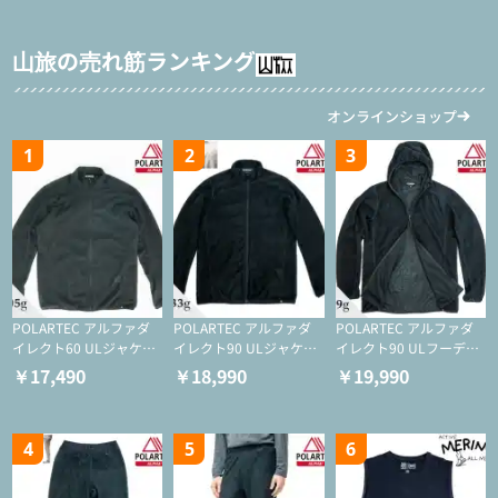
山旅の売れ筋ランキング
オンラインショップ
1
2
3
POLARTEC アルファダ
POLARTEC アルファダ
POLARTEC アルファダ
イレクト60 ULジャケッ
イレクト90 ULジャケッ
イレクト90 ULフーディ
ト（登山/ミドルレイヤ
ト（アクティブインサレ
（アクティブインサレー
￥17,490
￥18,990
￥19,990
ー/化繊ジャケット）
ーション/ミドルレイヤ
ション/ミドルレイヤー/
ー/化繊ジャケット）
化繊ジャケット）
4
5
6