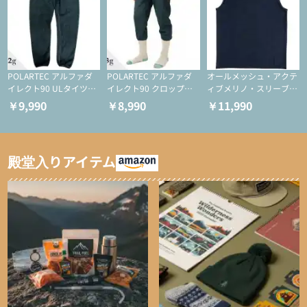
POLARTEC アルファダ
POLARTEC アルファダ
オールメッシュ・アクテ
イレクト90 ULタイツ
イレクト90 クロップド
ィブメリノ・スリーブレ
（アクティブインサレー
ULタイツ（アクティブ
ス
￥9,990
￥8,990
￥11,990
ション/テント泊用パジ
インサレーション/テン
ャマ/化繊パンツ/登山用
ト泊用パジャマ/化繊パ
タイツ）
ンツ/スキー用タイツ）
殿堂入りアイテム