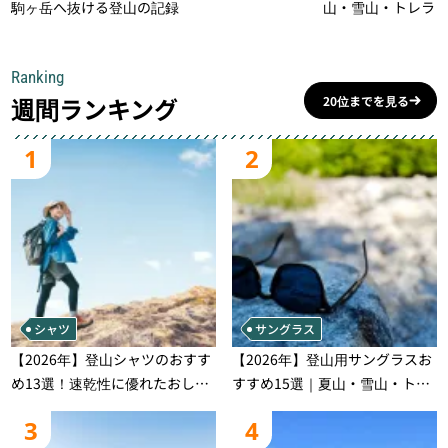
駒ヶ岳へ抜ける登山の記録
山・雪山・トレラ
一本
Ranking
週間ランキング
20位までを見る
1
2
シャツ
サングラス
【2026年】登山シャツのおすす
【2026年】登山用サングラスお
め13選！速乾性に優れたおしゃ
すすめ15選｜夏山・雪山・トレ
れなモデルを徹底紹介！
ラン別、シーンで選ぶ失敗しな
3
4
い一本