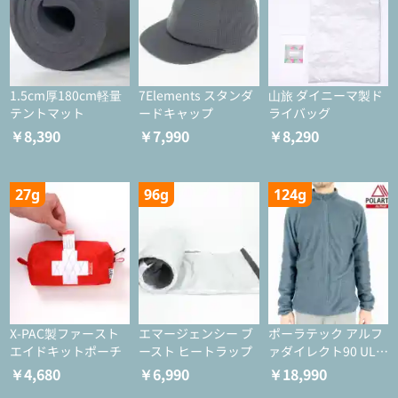
1.5cm厚180cm軽量
7Elements スタンダ
山旅 ダイニーマ製ド
テントマット
ードキャップ
ライバッグ
￥8,390
￥7,990
￥8,290
27g
96g
124g
X-PAC製ファースト
エマージェンシー ブ
ポーラテック アルフ
エイドキットポーチ
ースト ヒートラップ
ァダイレクト90 ULジ
ャケット
￥4,680
￥6,990
￥18,990