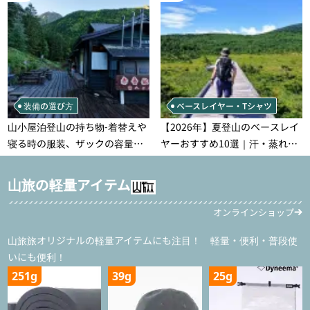
装備の選び方
ベースレイヤー・Tシャツ
山小屋泊登山の持ち物‐着替えや
【2026年】夏登山のベースレイ
寝る時の服装、ザックの容量な
ヤーおすすめ10選｜汗・蒸れ・
どを徹底紹介！1泊2日、2泊3日
汗冷え対策に効く選び方
用のリスト付き
山旅の軽量アイテム
オンラインショップ
山旅旅オリジナルの軽量アイテムにも注目！ 軽量・便利・普段使
いにも便利！
251g
39g
25g