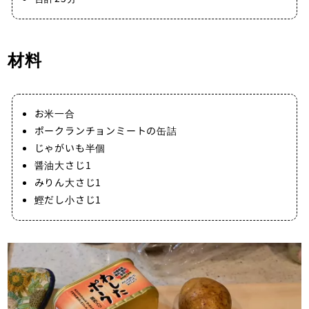
材料
お米一合
ポークランチョンミートの缶詰
じゃがいも半個
醤油大さじ1
みりん大さじ1
鰹だし小さじ1