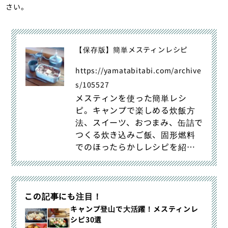
さい。
【保存版】簡単メスティンレシピ
https://yamatabitabi.com/archive
s/105527
メスティンを使った簡単レシ
ピ。キャンプで楽しめる炊飯方
法、スイーツ、おつまみ、缶詰で
つくる炊き込みご飯、固形燃料
でのほったらかしレシピを紹
介。ダイソーメスティン、トラン
ギアメスティン、ラージメスティ
ンの比較も。
この記事にも注目！
キャンプ登山で大活躍！メスティンレ
シピ30選