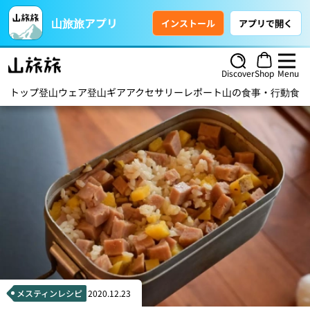
山旅旅アプリ
インストール
アプリで開く
Discover
Shop
Menu
トップ
登山ウェア
登山ギア
アクセサリー
レポート
山の食事・行動食
ハ
メスティンレシピ
2020.12.23