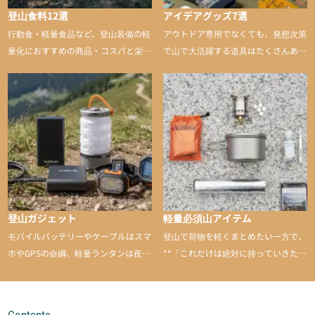
登山食料12選
アイデアグッズ7選
行動食・軽量食品など、登山装備の軽
アウトドア専用でなくても、発想次第
量化におすすめの商品・コスパと栄養
で山で大活躍する道具はたくさんあり
バランスに優れた行動食も紹介
ます。普段は街や家で使うものが、登
山に持ち込むと快適性や安心感をグッ
と引き上げてくれる――そんな意外性
のあるアイテムを紹介
登山ガジェット
軽量必須山アイテム
モバイルバッテリーやケーブルはスマ
登山で荷物を軽くまとめたい一方で、
ホやGPSの命綱、軽量ランタンは夜間
**「これだけは絶対に持っていきた
を快適に、登山用時計は標高や気圧を
い」**というアイテムがあります。軽
チェックできる頼れる存在。小さな道
量でありながら使い勝手に優れ、行動
具が、山での体験をぐっと快適に、そ
中も安心感を与えてくれる装備こそ、
Contents