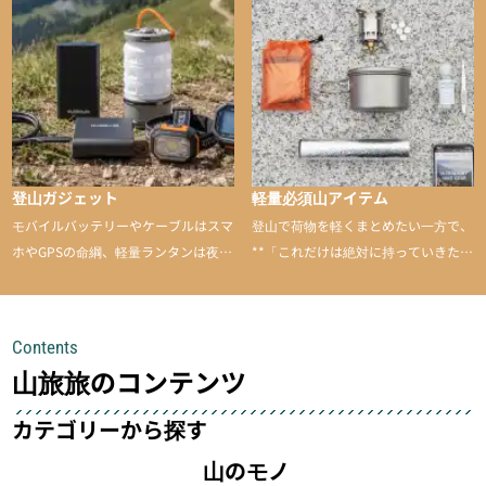
と引き上げてくれる――そんな意外性
のあるアイテムを紹介
登山ガジェット
軽量必須山アイテム
モバイルバッテリーやケーブルはスマ
登山で荷物を軽くまとめたい一方で、
ホやGPSの命綱、軽量ランタンは夜間
**「これだけは絶対に持っていきた
を快適に、登山用時計は標高や気圧を
い」**というアイテムがあります。軽
チェックできる頼れる存在。小さな道
量でありながら使い勝手に優れ、行動
具が、山での体験をぐっと快適に、そ
中も安心感を与えてくれる装備こそ、
Contents
して安全にしてくれます
登山を快適にしてくれる鍵
山旅旅のコンテンツ
カテゴリーから探す
山のモノ