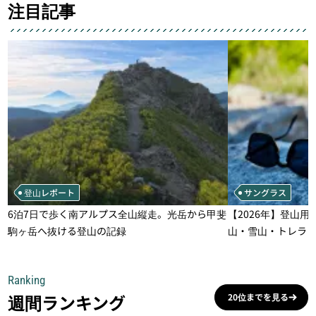
注目記事
登山レポート
サングラス
6泊7日で歩く南アルプス全山縦走。光岳から甲斐
【2026年】登山用
駒ヶ岳へ抜ける登山の記録
山・雪山・トレラ
一本
Ranking
週間ランキング
20位までを見る