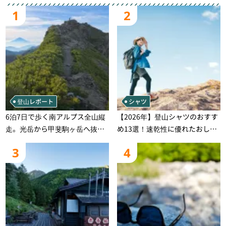
1
2
登山レポート
シャツ
6泊7日で歩く南アルプス全山縦
【2026年】登山シャツのおすす
走。光岳から甲斐駒ヶ岳へ抜け
め13選！速乾性に優れたおしゃ
る登山の記録
れなモデルを徹底紹介！
3
4