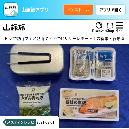
山旅旅アプリ
インストール
アプリで開く
Discover
Shop
Menu
トップ
登山ウェア
登山ギア
アクセサリー
レポート
山の食事・行動食
ハ
メスティンレシピ
2021.09.01