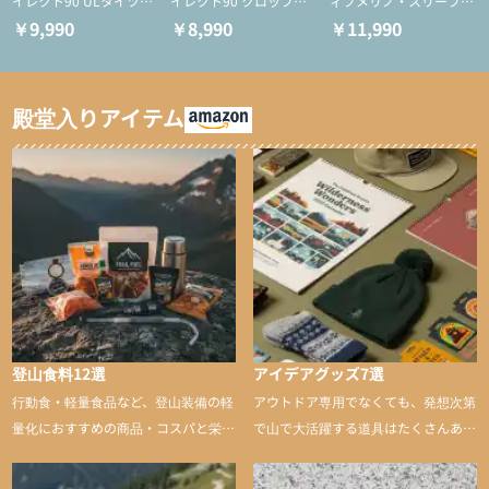
イレクト90 ULタイツ
イレクト90 クロップド
ィブメリノ・スリーブレ
（アクティブインサレー
ULタイツ（アクティブ
ス
￥9,990
￥8,990
￥11,990
ション/テント泊用パジ
インサレーション/テン
ャマ/化繊パンツ/登山用
ト泊用パジャマ/化繊パ
タイツ）
ンツ/スキー用タイツ）
殿堂入りアイテム
登山食料12選
アイデアグッズ7選
行動食・軽量食品など、登山装備の軽
アウトドア専用でなくても、発想次第
量化におすすめの商品・コスパと栄養
で山で大活躍する道具はたくさんあり
バランスに優れた行動食も紹介
ます。普段は街や家で使うものが、登
山に持ち込むと快適性や安心感をグッ