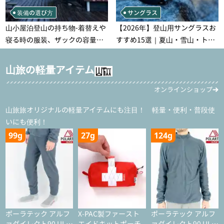
装備の選び方
サングラス
山小屋泊登山の持ち物‐着替えや
【2026年】登山用サングラスお
寝る時の服装、ザックの容量な
すすめ15選｜夏山・雪山・トレ
どを徹底紹介！1泊2日、2泊3日
ラン別、シーンで選ぶ失敗しな
用のリスト付き
い一本
山旅の軽量アイテム
オンラインショップ
山旅旅オリジナルの軽量アイテムにも注目！ 軽量・便利・普段使
いにも便利！
99g
27g
124g
ポーラテック アルフ
X-PAC製ファースト
ポーラテック アルフ
ァダイレクト90 ULタ
エイドキットポーチ
ァダイレクト90 ULジ