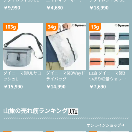
イツ
ャケット
￥9,990
￥4,680
￥18,990
103g
34g
13g
ダイニーマ製ULサコ
ダイニーマ製3Wayド
山旅 ダイニーマ製3
ッシュL
ライバッグ
つ折り軽量ウォレッ
ト
￥15,990
￥14,990
￥7,690
山旅の売れ筋ランキング
オンラインショップ