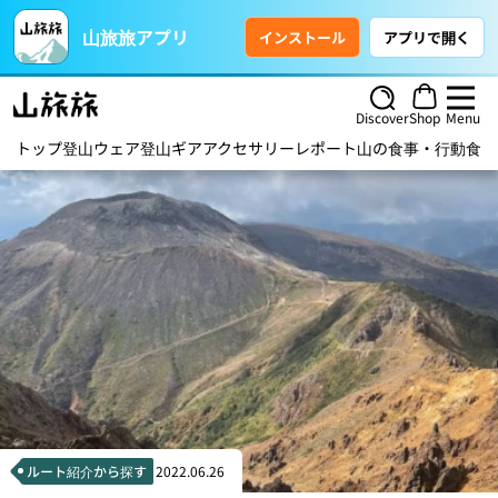
山旅旅アプリ
インストール
アプリで開く
Discover
Shop
Menu
トップ
登山ウェア
登山ギア
アクセサリー
レポート
山の食事・行動食
ハ
ルート紹介から探す
2022.06.26