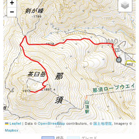
+
−
Leaflet
|
Data ©
OpenStreetMap
contributors, ©
国土地理院
, Imagery ©
Mapbox