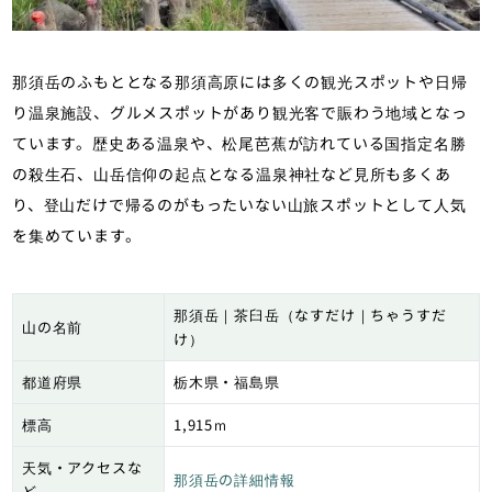
那須岳のふもととなる那須高原には多くの観光スポットや日帰
り温泉施設、グルメスポットがあり観光客で賑わう地域となっ
ています。歴史ある温泉や、松尾芭蕉が訪れている国指定名勝
の殺生石、山岳信仰の起点となる温泉神社など見所も多くあ
り、登山だけで帰るのがもったいない山旅スポットとして人気
を集めています。
那須岳｜茶臼岳（なすだけ｜ちゃうすだ
山の名前
け）
都道府県
栃木県・福島県
標高
1,915ｍ
天気・アクセスな
那須岳の詳細情報
ど