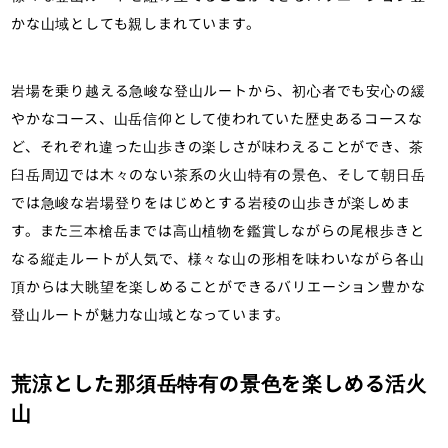
かな山域としても親しまれています。
岩場を乗り越える急峻な登山ルートから、初心者でも安心の緩
やかなコース、山岳信仰として使われていた歴史あるコースな
ど、それぞれ違った山歩きの楽しさが味わえることができ、茶
臼岳周辺では木々のない茶系の火山特有の景色、そして朝日岳
では急峻な岩場登りをはじめとする岩稜の山歩きが楽しめま
す。また三本槍岳までは高山植物を鑑賞しながらの尾根歩きと
なる縦走ルートが人気で、様々な山の形相を味わいながら各山
頂からは大眺望を楽しめることができるバリエーション豊かな
登山ルートが魅力な山域となっています。
荒涼とした那須岳特有の景色を楽しめる活火
山