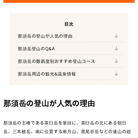
ファミリーや初心者登山者も雄大な景色を楽
しめる。
目次
様々な登山ルートを組み立てることが出来る
那須岳の登山が人気の理由
ロープウェイを使用しない登山で最も最短
荒涼とした那須岳特有の景色を楽しめる活火
①北温泉旅館
コース・初心者登山におすすめ
山
那須岳登山のQ&A
那須岳の降雪は？
那須岳 峠の茶屋第1・第2駐車場について
②殺生石
ファミリーでも楽しめる那須ロープウェイでラ
美しいゴヨウツツジが約3万本群生する5月の
那須岳の難易度別おすすめ登山コース
那須岳の水場は？
クラク登山・初心者登山におすすめ
那須岳中の大倉
③鹿の湯
那須岳周辺の観光&温泉情報
那須湯本温泉から高湯山信仰で使われた高雄
登山終わりの観光スポットが多くある那須岳
口登山道
④弁天吊橋
中ノ大倉尾根を歩く朝日岳と那須岳の縦走登
⑤つつじ吊り橋
山
那須岳の登山が人気の理由
⑥八幡ツツジ群落
⑦那須高原ビジターセンター
那須岳の主峰である茶臼岳を筆頭に、茶臼岳の北にある朝日
岳、三本槍岳、南に位置する南月山、黒尾谷岳などの連山の総