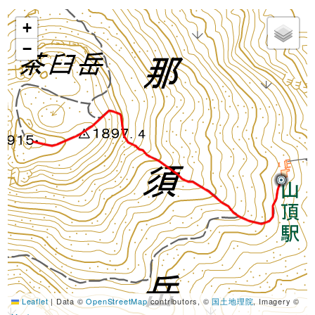
+
−
Leaflet
|
Data ©
OpenStreetMap
contributors, ©
国土地理院
, Imagery ©