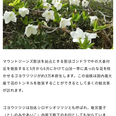
マウントジーンズ那須を始点とする那須ゴンドラで中の大倉付
近を散策すると5月から6月にかけて山頂一帯に真っ白な花を咲
かせるゴヨウツツジが約3万本群生します。この規模は国内最大
級で花のトンネルを散策することができるとして多くの観光客
が訪れます。
ゴヨウツツジは別名シロヤシオツツジとも呼ばれ、敬宮愛子
（としのみやあいこ）内親王殿下のお印としても知らていま