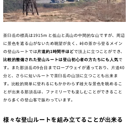
茶臼岳の標高は1915m と低山と高山の中間的な山ですが、周辺
に景色を遮る山がないため眺望が良く、峠の茶から登るメイン
の登山ルートでは
片道約1時間半ほど
で頂上に立つことができ、
比較的整備された登山ルートは登山初心者の方たちにも人気
で
す。また那須岳の9合目までロープウェイが通っており、片道40
分と、さらに短いルートで茶臼岳の山頂に立つことも出来ま
す。比較的簡単に登れるにもかかわらず雄大な景色を眺めるこ
とが出来る那須岳は、ファミリーでも楽しむことができること
から多くの登山客で賑わっています。
様々な登山ルートを組み立てることが出来る