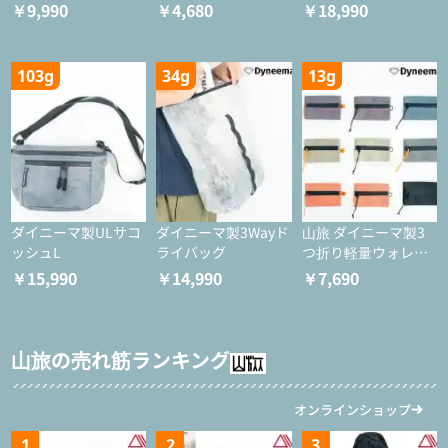
イツ
ャケット
￥9,990
￥4,680
￥18,990
103g
34g
13g
ダイニーマ製ULサコ
ダイニーマ製3Wayド
山旅 ダイニーマ製3
ッシュL
ライバッグ
つ折り軽量ウォレッ
ト
￥15,990
￥14,990
￥7,690
山旅の売れ筋ランキング
オンラインショップ
1
2
3