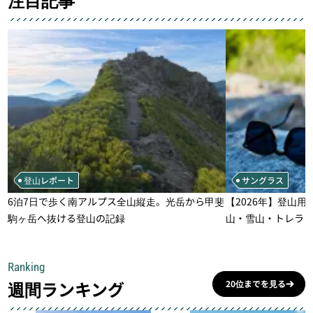
登山レポート
サングラス
6泊7日で歩く南アルプス全山縦走。光岳から甲斐
【2026年】登山用
駒ヶ岳へ抜ける登山の記録
山・雪山・トレラ
一本
Ranking
週間ランキング
20位までを見る