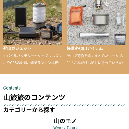
と引き上げてくれる――そんな意外性
のあるアイテムを紹介
登山ガジェット
軽量必須山アイテム
モバイルバッテリーやケーブルはスマ
登山で荷物を軽くまとめたい一方で、
ホやGPSの命綱、軽量ランタンは夜間
**「これだけは絶対に持っていきた
を快適に、登山用時計は標高や気圧を
い」**というアイテムがあります。軽
チェックできる頼れる存在。小さな道
量でありながら使い勝手に優れ、行動
具が、山での体験をぐっと快適に、そ
中も安心感を与えてくれる装備こそ、
Contents
して安全にしてくれます
登山を快適にしてくれる鍵
山旅旅のコンテンツ
カテゴリーから探す
山のモノ
Wear / Gears