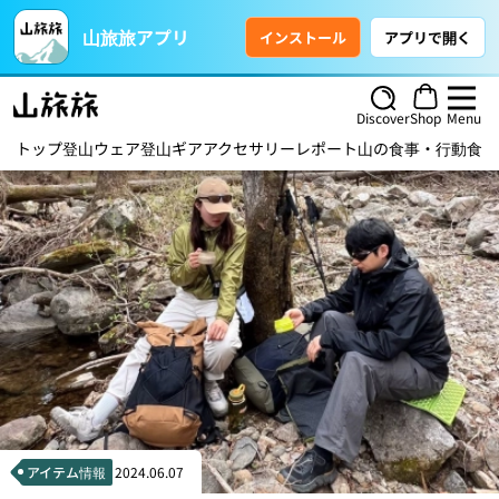
山旅旅アプリ
インストール
アプリで開く
Discover
Shop
Menu
トップ
登山ウェア
登山ギア
アクセサリー
レポート
山の食事・行動食
ハ
アイテム情報
2024.06.07