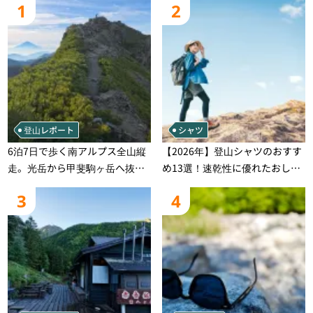
1
2
登山レポート
シャツ
6泊7日で歩く南アルプス全山縦
【2026年】登山シャツのおすす
走。光岳から甲斐駒ヶ岳へ抜け
め13選！速乾性に優れたおしゃ
る登山の記録
れなモデルを徹底紹介！
3
4