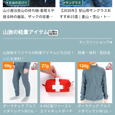
装備の選び方
サングラス
山小屋泊登山の持ち物‐着替えや
【2026年】登山用サングラスお
寝る時の服装、ザックの容量な
すすめ15選｜夏山・雪山・トレ
どを徹底紹介！1泊2日、2泊3日
ラン別、シーンで選ぶ失敗しな
用のリスト付き
い一本
山旅の軽量アイテム
オンラインショップ
山旅旅オリジナルの軽量アイテムにも注目！ 軽量・便利・普段使
いにも便利！
99g
27g
124g
ポーラテック アルフ
X-PAC製ファースト
ポーラテック アルフ
ァダイレクト90 ULタ
エイドキットポーチ
ァダイレクト90 ULジ