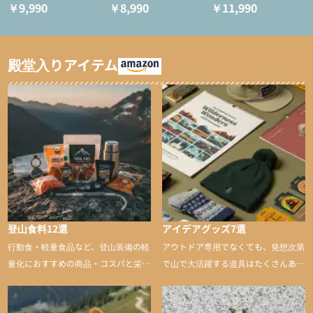
（アクティブインサレー
ULタイツ（アクティブ
ス
￥9,990
￥8,990
￥11,990
ション/テント泊用パジ
インサレーション/テン
ャマ/化繊パンツ/登山用
ト泊用パジャマ/化繊パ
タイツ）
ンツ/スキー用タイツ）
殿堂入りアイテム
登山食料12選
アイデアグッズ7選
行動食・軽量食品など、登山装備の軽
アウトドア専用でなくても、発想次第
量化におすすめの商品・コスパと栄養
で山で大活躍する道具はたくさんあり
バランスに優れた行動食も紹介
ます。普段は街や家で使うものが、登
山に持ち込むと快適性や安心感をグッ