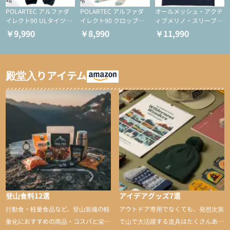
POLARTEC アルファダ
POLARTEC アルファダ
オールメッシュ・アクテ
イレクト90 ULタイツ
イレクト90 クロップド
ィブメリノ・スリーブレ
（アクティブインサレー
ULタイツ（アクティブ
ス
￥9,990
￥8,990
￥11,990
ション/テント泊用パジ
インサレーション/テン
ャマ/化繊パンツ/登山用
ト泊用パジャマ/化繊パ
タイツ）
ンツ/スキー用タイツ）
殿堂入りアイテム
登山食料12選
アイデアグッズ7選
行動食・軽量食品など、登山装備の軽
アウトドア専用でなくても、発想次第
量化におすすめの商品・コスパと栄養
で山で大活躍する道具はたくさんあり