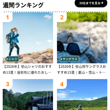
週間ランキング
20位までを見る
1
2
シャツ
サングラス
【2026年】登山シャツのおすす
【2026年】登山用サングラスお
め13選！速乾性に優れたおしゃ
すすめ15選｜夏山・雪山・トレ
れなモデルを徹底紹介！
ラン別、シーンで選ぶ失敗しな
3
4
い一本