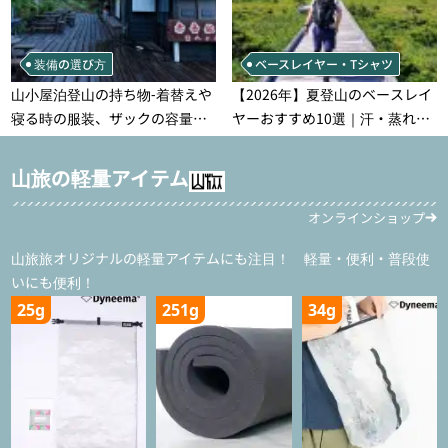
装備の選び方
ベースレイヤー・Tシャツ
山小屋泊登山の持ち物‐着替えや
【2026年】夏登山のベースレイ
寝る時の服装、ザックの容量な
ヤーおすすめ10選｜汗・蒸れ・
どを徹底紹介！1泊2日、2泊3日
汗冷え対策に効く選び方
用のリスト付き
山旅の軽量アイテム
オンラインショップ
山旅旅オリジナルの軽量アイテムにも注目！ 軽量・便利・普段使
いにも便利！
25g
251g
34g