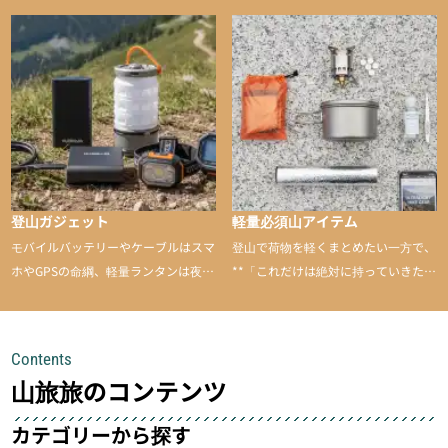
バランスに優れた行動食も紹介
ます。普段は街や家で使うものが、登
山に持ち込むと快適性や安心感をグッ
と引き上げてくれる――そんな意外性
のあるアイテムを紹介
登山ガジェット
軽量必須山アイテム
モバイルバッテリーやケーブルはスマ
登山で荷物を軽くまとめたい一方で、
ホやGPSの命綱、軽量ランタンは夜間
**「これだけは絶対に持っていきた
を快適に、登山用時計は標高や気圧を
い」**というアイテムがあります。軽
チェックできる頼れる存在。小さな道
量でありながら使い勝手に優れ、行動
具が、山での体験をぐっと快適に、そ
中も安心感を与えてくれる装備こそ、
Contents
して安全にしてくれます
登山を快適にしてくれる鍵
山旅旅のコンテンツ
カテゴリーから探す