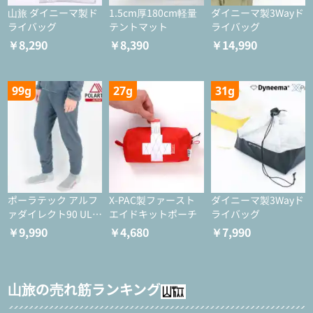
山旅 ダイニーマ製ド
1.5cm厚180cm軽量
ダイニーマ製3Wayド
ライバッグ
テントマット
ライバッグ
￥8,290
￥8,390
￥14,990
99g
27g
31g
ポーラテック アルフ
X-PAC製ファースト
ダイニーマ製3Wayド
ァダイレクト90 ULタ
エイドキットポーチ
ライバッグ
イツ
￥9,990
￥4,680
￥7,990
山旅の売れ筋ランキング