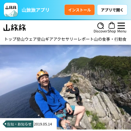
山旅旅アプリ
インストール
アプリで開く
Discover
Shop
Menu
トップ
登山ウェア
登山ギア
アクセサリー
レポート
山の食事・行動食
ハ
告知・お知らせ
2019.05.14