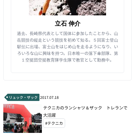
立石 伸介
過去、長崎県代表として国体に参加したことから、山
岳競技の縦走という競技を初めて知る。５回富士登山
駅伝に出場、富士山をはじめ山を走るようになり、い
ろいろな山に興味を持つ。日本唯一の落下傘部隊、第
１空挺団空挺教育隊学生隊で教官として勤務中。
リュック・ザック
2017.07.18
テクニカのランシャツ＆ザック トレランで
大活躍
#テクニカ