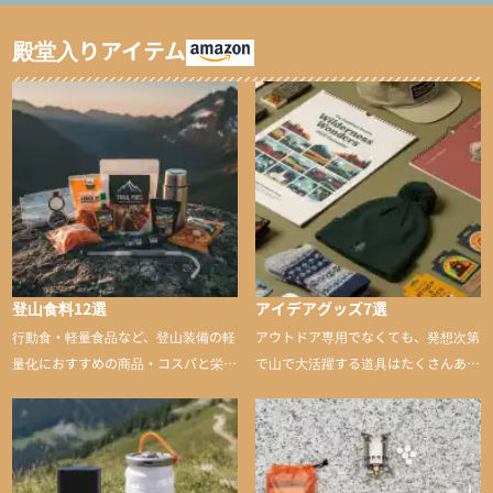
タイツ）
ンツ/スキー用タイツ）
殿堂入りアイテム
登山食料12選
アイデアグッズ7選
行動食・軽量食品など、登山装備の軽
アウトドア専用でなくても、発想次第
量化におすすめの商品・コスパと栄養
で山で大活躍する道具はたくさんあり
バランスに優れた行動食も紹介
ます。普段は街や家で使うものが、登
山に持ち込むと快適性や安心感をグッ
と引き上げてくれる――そんな意外性
のあるアイテムを紹介