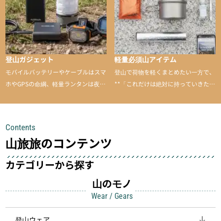
登山ガジェット
軽量必須山アイテム
モバイルバッテリーやケーブルはスマ
登山で荷物を軽くまとめたい一方で、
ホやGPSの命綱、軽量ランタンは夜間
**「これだけは絶対に持っていきた
を快適に、登山用時計は標高や気圧を
い」**というアイテムがあります。軽
チェックできる頼れる存在。小さな道
量でありながら使い勝手に優れ、行動
具が、山での体験をぐっと快適に、そ
中も安心感を与えてくれる装備こそ、
Contents
して安全にしてくれます
登山を快適にしてくれる鍵
山旅旅のコンテンツ
カテゴリーから探す
山のモノ
Wear / Gears
登山ウェア