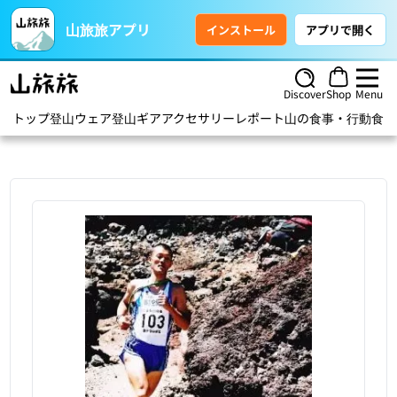
山旅旅アプリ
インストール
アプリで開く
Discover
Shop
Menu
トップ
登山ウェア
登山ギア
アクセサリー
レポート
山の食事・行動食
ハ