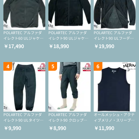
POLARTEC アルファダ
POLARTEC アルファダ
POLARTEC アルファダ
イレクト60 ULジャケッ
イレクト90 ULジャケッ
イレクト90 ULフーディ
ト（登山/ミドルレイヤ
ト（アクティブインサレ
（アクティブインサレー
￥17,490
￥18,990
￥19,990
ー/化繊ジャケット）
ーション/ミドルレイヤ
ション/ミドルレイヤー/
ー/化繊ジャケット）
化繊ジャケット）
4
5
6
POLARTEC アルファダ
POLARTEC アルファダ
オールメッシュ・アクテ
イレクト90 ULタイツ
イレクト90 クロップド
ィブメリノ・スリーブレ
（アクティブインサレー
ULタイツ（アクティブ
ス
￥9,990
￥8,990
￥11,990
ション/テント泊用パジ
インサレーション/テン
ャマ/化繊パンツ/登山用
ト泊用パジャマ/化繊パ