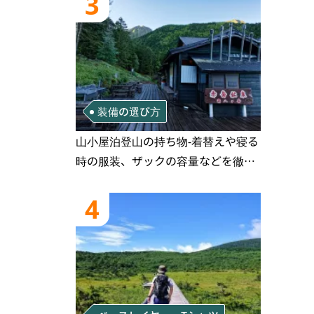
3
装備の選び方
山小屋泊登山の持ち物‐着替えや寝る
時の服装、ザックの容量などを徹底
紹介！1泊2日、2泊3日用のリスト付
き
4