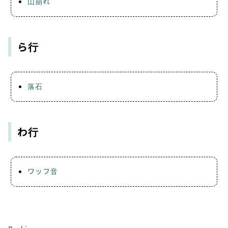
山崩れ
ら行
落石
わ行
ワッフ音