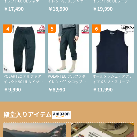
イレクト60 ULジャケッ
イレクト90 ULジャケッ
イレクト90 ULフーディ
ト（登山/ミドルレイヤ
ト（アクティブインサレ
（アクティブインサレー
￥17,490
￥18,990
￥19,990
ー/化繊ジャケット）
ーション/ミドルレイヤ
ション/ミドルレイヤー/
ー/化繊ジャケット）
化繊ジャケット）
4
5
6
POLARTEC アルファダ
POLARTEC アルファダ
オールメッシュ・アクテ
イレクト90 ULタイツ
イレクト90 クロップド
ィブメリノ・スリーブレ
（アクティブインサレー
ULタイツ（アクティブ
ス
￥9,990
￥8,990
￥11,990
ション/テント泊用パジ
インサレーション/テン
ャマ/化繊パンツ/登山用
ト泊用パジャマ/化繊パ
タイツ）
ンツ/スキー用タイツ）
殿堂入りアイテム