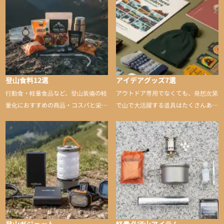
登山食料12選
アイデアグッズ7選
行動食・軽量食品など、登山装備の軽
アウトドア専用でなくても、発想次第
量化におすすめの商品・コスパと栄養
で山で大活躍する道具はたくさんあり
バランスに優れた行動食も紹介
ます。普段は街や家で使うものが、登
山に持ち込むと快適性や安心感をグッ
と引き上げてくれる――そんな意外性
のあるアイテムを紹介
登山ガジェット
軽量必須山アイテム