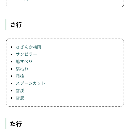
さ行
さざんか梅雨
サンピラー
地すべり
縞枯れ
霜柱
スプーンカット
雪渓
雪庇
た行