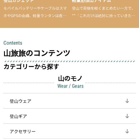
モバイルバッテリーやケーブルはスマ
登山で荷物を軽くまとめたい一方で、
ホやGPSの命綱、軽量ランタンは夜間
**「これだけは絶対に持っていきた
を快適に、登山用時計は標高や気圧を
い」**というアイテムがあります。軽
チェックできる頼れる存在。小さな道
量でありながら使い勝手に優れ、行動
具が、山での体験をぐっと快適に、そ
中も安心感を与えてくれる装備こそ、
Contents
して安全にしてくれます
登山を快適にしてくれる鍵
山旅旅のコンテンツ
カテゴリーから探す
山のモノ
Wear / Gears
登山ウェア
登山ギア
アクセサリー