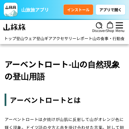
山旅旅アプリ
インストール
アプリで開く
Discover
Shop
Menu
トップ
登山ウェア
登山ギア
アクセサリー
レポート
山の食事・行動食
ハ
アーベントロート-山の自然現象
の登山用語
アーベントロートとは
アーベントロートは夕焼けが山肌に反射して山がオレンジ色に
輝く現象。ドイツ語の夕方と赤を掛け合わせた言葉。対して朝