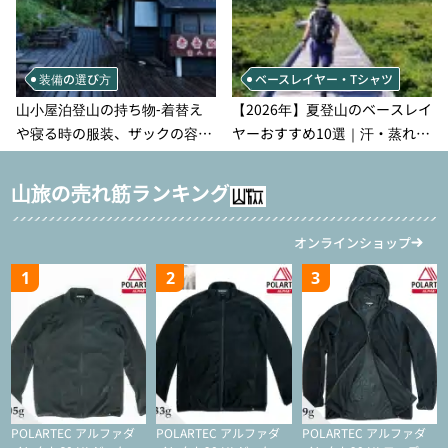
装備の選び方
ベースレイヤー・Tシャツ
山小屋泊登山の持ち物‐着替え
【2026年】夏登山のベースレイ
や寝る時の服装、ザックの容量
ヤーおすすめ10選｜汗・蒸れ・
などを徹底紹介！1泊2日、2泊3
汗冷え対策に効く選び方
日用のリスト付き
山旅の売れ筋ランキング
オンラインショップ
1
2
3
POLARTEC アルファダ
POLARTEC アルファダ
POLARTEC アルファダ