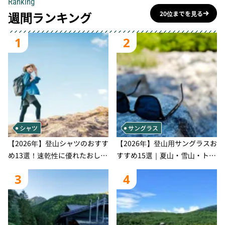
Ranking
週間ランキング
20位までを見る
1
2
シャツ
サングラス
【2026年】登山シャツのおすす
【2026年】登山用サングラスお
め13選！速乾性に優れたおしゃ
すすめ15選｜夏山・雪山・トレ
れなモデルを徹底紹介！
ラン別、シーンで選ぶ失敗しな
3
4
い一本