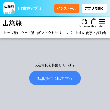
山旅旅アプリ
インストール
アプリで開く
Discover
Shop
Menu
トップ
登山ウェア
登山ギア
アクセサリー
レポート
山の食事・行動食
ハ
現在写真を募集しています
写真提供に協力する