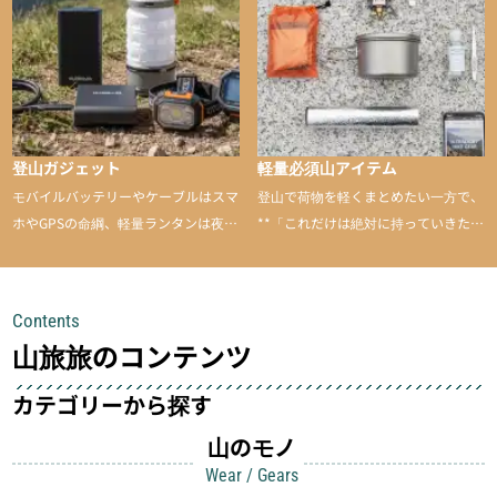
のあるアイテムを紹介
登山ガジェット
軽量必須山アイテム
モバイルバッテリーやケーブルはスマ
登山で荷物を軽くまとめたい一方で、
ホやGPSの命綱、軽量ランタンは夜間
**「これだけは絶対に持っていきた
を快適に、登山用時計は標高や気圧を
い」**というアイテムがあります。軽
チェックできる頼れる存在。小さな道
量でありながら使い勝手に優れ、行動
具が、山での体験をぐっと快適に、そ
中も安心感を与えてくれる装備こそ、
Contents
して安全にしてくれます
登山を快適にしてくれる鍵
山旅旅のコンテンツ
カテゴリーから探す
山のモノ
Wear / Gears