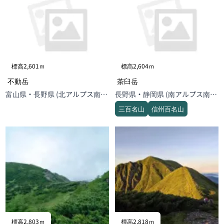
標高2,601ｍ
標高2,604ｍ
不動岳
茶臼岳
富山県・長野県 (北アルプス南
長野県・静岡県 (南アルプス南
部)
部)
三百名山
信州百名山
標高2,803ｍ
標高2,818ｍ