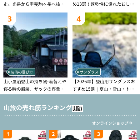
走。光岳から甲斐駒ヶ岳へ抜け
め13選！速乾性に優れたおしゃ
る登山の記録
れなモデルを徹底紹介！
3
4
装備の選び方
サングラス
山小屋泊登山の持ち物‐着替えや
【2026年】登山用サングラスお
寝る時の服装、ザックの容量な
すすめ15選｜夏山・雪山・トレ
どを徹底紹介！1泊2日、2泊3日
ラン別、シーンで選ぶ失敗しな
用のリスト付き
い一本
山旅の売れ筋ランキング
オンラインショップ
1
2
3