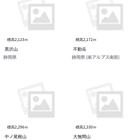
標高2,123ｍ
標高2,172ｍ
黒沢山
不動岳
静岡県
静岡県 (南アルプス南部)
標高2,296ｍ
標高2,330ｍ
中ノ尾根山
大無間山