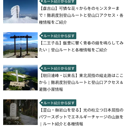
ルート紹介から探す
【森吉山】可憐な花々から冬のモンスターま
で！難易度別登山ルートと登山口アクセス・各
種情報をご紹介
ルート紹介から探す
【二王子岳】飯豊に響く青春の鐘を鳴らしてみ
たい｜登山ルートと各種情報をご紹介
ルート紹介から探す
【朝日連峰・以東岳】東北屈指の縦走路はここ
から｜難易度別登山ルートと登山口アクセス＆
避難小屋情報
ルート紹介から探す
【霊山・御岩山を登る】光の柱立つ日本屈指の
パワースポットでエネルギーチャージの山旅を
｜ルート紹介と各種情報