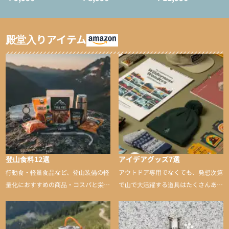
ション/テント泊用パジ
インサレーション/テン
ャマ/化繊パンツ/登山用
ト泊用パジャマ/化繊パ
タイツ）
ンツ/スキー用タイツ）
殿堂入りアイテム
登山食料12選
アイデアグッズ7選
行動食・軽量食品など、登山装備の軽
アウトドア専用でなくても、発想次第
量化におすすめの商品・コスパと栄養
で山で大活躍する道具はたくさんあり
バランスに優れた行動食も紹介
ます。普段は街や家で使うものが、登
山に持ち込むと快適性や安心感をグッ
と引き上げてくれる――そんな意外性