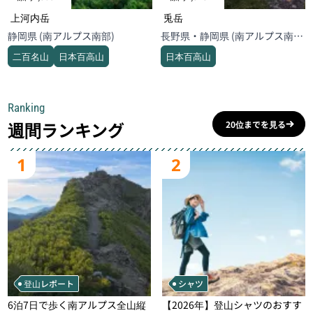
上河内岳
兎岳
静岡県 (南アルプス南部)
長野県・静岡県 (南アルプス南
部)
二百名山
日本百高山
日本百高山
Ranking
週間ランキング
20位までを見る
1
2
登山レポート
シャツ
6泊7日で歩く南アルプス全山縦
【2026年】登山シャツのおすす