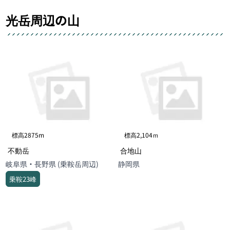
光岳周辺の山
標高2875m
標高2,104ｍ
不動岳
合地山
岐阜県・長野県 (乗鞍岳周辺)
静岡県
乗鞍23峰