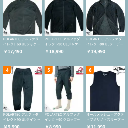
POLARTEC アルファダ
POLARTEC アルファダ
POLARTEC アルファダ
イレクト60 ULジャケッ
イレクト90 ULジャケッ
イレクト90 ULフーディ
ト（登山/ミドルレイヤ
ト（アクティブインサレ
（アクティブインサレー
￥17,490
￥18,990
￥19,990
ー/化繊ジャケット）
ーション/ミドルレイヤ
ション/ミドルレイヤー/
ー/化繊ジャケット）
化繊ジャケット）
4
5
6
POLARTEC アルファダ
POLARTEC アルファダ
オールメッシュ・アクテ
イレクト90 ULタイツ
イレクト90 クロップド
ィブメリノ・スリーブレ
（アクティブインサレー
ULタイツ（アクティブ
ス
￥9,990
￥8,990
￥11,990