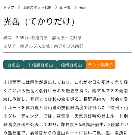
トップ
山旅スポットTOP
山一覧
光岳
光岳（てかりだけ）
標高：2,592ｍ
都道府県：静岡県・長野県
エリア：南アルプス
山域：南アルプス南部
百名山
甲信越百名山
信州百名山
テント場あり
山頂西面には巨岩が露出しており、これが夕日を受けて光り輝
くことから光岳と名付けられた歴史を持つ。南アルプスの最南
端に位置し、登頂までは杉の森を通る。長野県内の一般的な登
山ルートを体力度と登山道の技術難易度で評価した「信州・山
のグレーディング」では、霧雪期・天気良好時の登山ルート別
難易度評価を公表しており、難易度を5段階評価中、2段階とい
う難易度で、易老渡からの登山ルートにおいて沢、崖、場所に