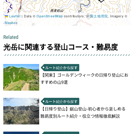
Leaflet
|
Data ©
OpenStreetMap
contributors, ©
国土地理院
, Imagery ©
Mapbox
Related
光岳に関連する登山コース・難易度
ルート紹介から探す
【関東】ゴールデンウィークの日帰り登山にお
すすめの山9選
ルート紹介から探す
【日帰り登山】鋸山登山-初心者から楽しめる
難易度別ルート紹介・役立つ情報徹底解説