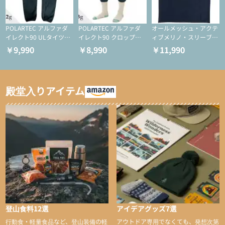
POLARTEC アルファダ
POLARTEC アルファダ
オールメッシュ・アクテ
イレクト90 ULタイツ
イレクト90 クロップド
ィブメリノ・スリーブレ
（アクティブインサレー
ULタイツ（アクティブ
ス
￥9,990
￥8,990
￥11,990
ション/テント泊用パジ
インサレーション/テン
ャマ/化繊パンツ/登山用
ト泊用パジャマ/化繊パ
タイツ）
ンツ/スキー用タイツ）
殿堂入りアイテム
登山食料12選
アイデアグッズ7選
行動食・軽量食品など、登山装備の軽
アウトドア専用でなくても、発想次第