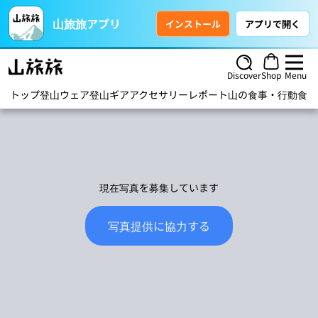
山旅旅アプリ
インストール
アプリで開く
Discover
Shop
Menu
トップ
登山ウェア
登山ギア
アクセサリー
レポート
山の食事・行動食
ハ
現在写真を募集しています
写真提供に協力する