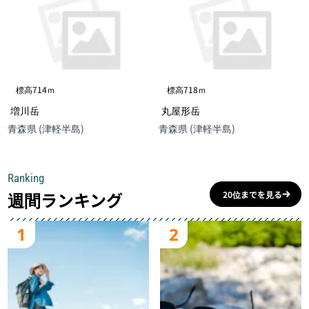
標高714ｍ
標高718ｍ
増川岳
丸屋形岳
青森県 (津軽半島)
青森県 (津軽半島)
Ranking
週間ランキング
20位までを見る
1
2