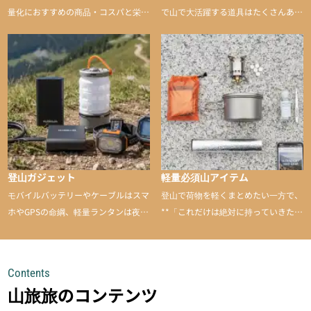
量化におすすめの商品・コスパと栄養
で山で大活躍する道具はたくさんあり
バランスに優れた行動食も紹介
ます。普段は街や家で使うものが、登
山に持ち込むと快適性や安心感をグッ
と引き上げてくれる――そんな意外性
のあるアイテムを紹介
登山ガジェット
軽量必須山アイテム
モバイルバッテリーやケーブルはスマ
登山で荷物を軽くまとめたい一方で、
ホやGPSの命綱、軽量ランタンは夜間
**「これだけは絶対に持っていきた
を快適に、登山用時計は標高や気圧を
い」**というアイテムがあります。軽
チェックできる頼れる存在。小さな道
量でありながら使い勝手に優れ、行動
具が、山での体験をぐっと快適に、そ
中も安心感を与えてくれる装備こそ、
Contents
して安全にしてくれます
登山を快適にしてくれる鍵
山旅旅のコンテンツ