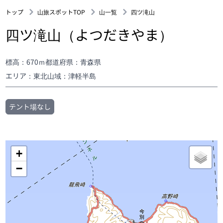
トップ
山旅スポットTOP
山一覧
四ツ滝山
四ツ滝山（よつだきやま）
標高：670ｍ
都道府県：青森県
エリア：東北
山域：津軽半島
テント場なし
+
−