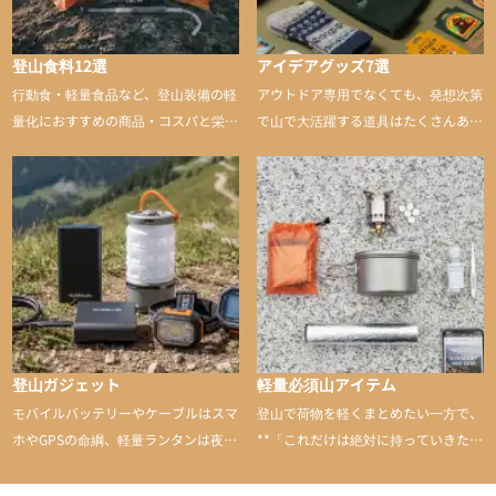
登山食料12選
アイデアグッズ7選
行動食・軽量食品など、登山装備の軽
アウトドア専用でなくても、発想次第
量化におすすめの商品・コスパと栄養
で山で大活躍する道具はたくさんあり
バランスに優れた行動食も紹介
ます。普段は街や家で使うものが、登
山に持ち込むと快適性や安心感をグッ
と引き上げてくれる――そんな意外性
のあるアイテムを紹介
登山ガジェット
軽量必須山アイテム
モバイルバッテリーやケーブルはスマ
登山で荷物を軽くまとめたい一方で、
ホやGPSの命綱、軽量ランタンは夜間
**「これだけは絶対に持っていきた
を快適に、登山用時計は標高や気圧を
い」**というアイテムがあります。軽
チェックできる頼れる存在。小さな道
量でありながら使い勝手に優れ、行動