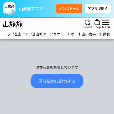
山旅旅アプリ
インストール
アプリで開く
Discover
Shop
Menu
トップ
登山ウェア
登山ギア
アクセサリー
レポート
山の食事・行動食
ハ
現在写真を募集しています
写真提供に協力する