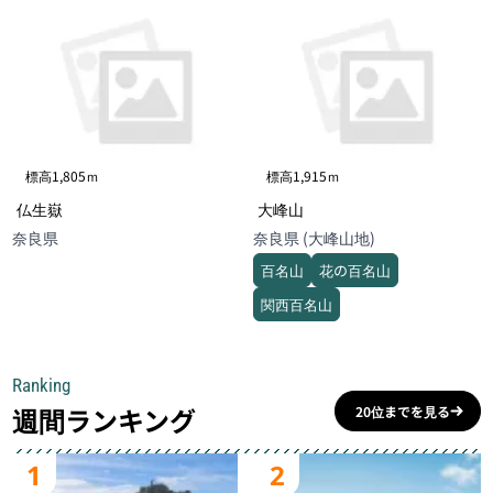
標高1,805ｍ
標高1,915ｍ
仏生嶽
大峰山
奈良県
奈良県 (大峰山地)
百名山
花の百名山
関西百名山
Ranking
週間ランキング
20位までを見る
1
2