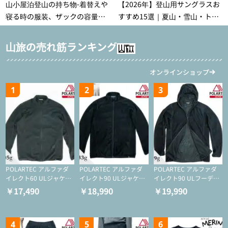
山小屋泊登山の持ち物‐着替えや
【2026年】登山用サングラスお
寝る時の服装、ザックの容量な
すすめ15選｜夏山・雪山・トレ
どを徹底紹介！1泊2日、2泊3日
ラン別、シーンで選ぶ失敗しな
用のリスト付き
い一本
山旅の売れ筋ランキング
オンラインショップ
1
2
3
POLARTEC アルファダ
POLARTEC アルファダ
POLARTEC アルファダ
イレクト60 ULジャケッ
イレクト90 ULジャケッ
イレクト90 ULフーディ
ト（登山/ミドルレイヤ
ト（アクティブインサレ
（アクティブインサレー
￥17,490
￥18,990
￥19,990
ー/化繊ジャケット）
ーション/ミドルレイヤ
ション/ミドルレイヤー/
ー/化繊ジャケット）
化繊ジャケット）
4
5
6