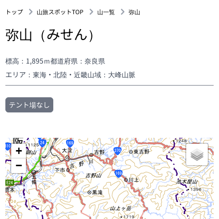
トップ
山旅スポットTOP
山一覧
弥山
弥山（みせん）
標高：1,895ｍ
都道府県：奈良県
エリア：東海・北陸・近畿
山域：大峰山脈
テント場なし
+
−