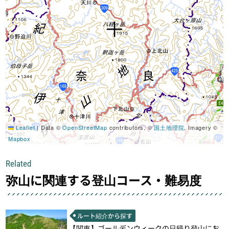
Leaflet
|
Data ©
OpenStreetMap
contributors, ©
国土地理院
, Imagery ©
Mapbox
Related
弥山に関連する登山コース・難易度
ルート紹介から探す
【関東】ゴールデンウィークの日帰り登山にお