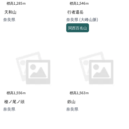
標高1,285ｍ
標高1,546ｍ
天和山
行者還岳
奈良県
奈良県 (大峰山脈)
関西百名山
標高1,556ｍ
標高1,563ｍ
槍ノ尾ノ頭
鉄山
奈良県
奈良県