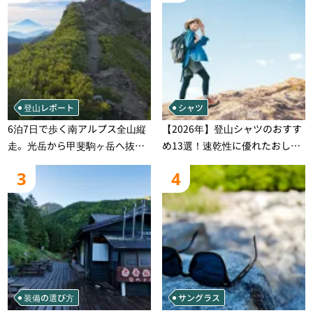
登山レポート
シャツ
6泊7日で歩く南アルプス全山縦
【2026年】登山シャツのおすす
走。光岳から甲斐駒ヶ岳へ抜け
め13選！速乾性に優れたおしゃ
る登山の記録
れなモデルを徹底紹介！
3
4
装備の選び方
サングラス