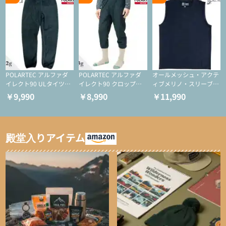
POLARTEC アルファダ
POLARTEC アルファダ
オールメッシュ・アクテ
イレクト90 ULタイツ
イレクト90 クロップド
ィブメリノ・スリーブレ
（アクティブインサレー
ULタイツ（アクティブ
ス
￥9,990
￥8,990
￥11,990
ション/テント泊用パジ
インサレーション/テン
ャマ/化繊パンツ/登山用
ト泊用パジャマ/化繊パ
タイツ）
ンツ/スキー用タイツ）
殿堂入りアイテム