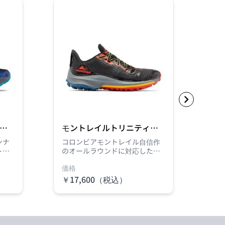
ー
モントレイルトリニティー
モ
エージー MENS
マ
ンナ
コロンビアモントレイル自信作
ロ
トレ
のオールラウンドに対応したト
ー
登
レイルランニングシューズ。舟
ト
価格
価
ール
状骨をしっかりとホールドする
ン
、踵
アッパーシステムで、踵のズレ
骨
￥17,600（税込）
￥1
トレ
を防ぎ、つま先のストレスを軽
ッ
でも
減。長距離・長時間でも快適な
防
。伸
走行を実現しました。
減
鳩目
走
設計
あ