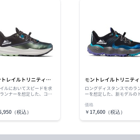
ントレイルトリニティー
モントレイルトリニティ
フケーティー
マックス
イルにおいてスピードを求
ロングディスタンスでのラ
ランナーを想定した、コロ
ーを想定した、新モデルの
アモントレイル新モデルの
イルランニングシューズが
価格
イルランニングシューズが
場。舟状骨をしっかりとホ
。舟状骨をしっかりとホー
ドするアッパーシステムで
5,950（税込）
￥17,600（税込）
するアッパーシステムで、
のズレを防ぎ、つま先のス
ズレを防ぎ、つま先のスト
スを軽減。長距離・長時間
を軽減。長距離・長時間で
快適な走行を実現しました
適な走行を実現しました。
縮性のあるシューレースと
性のあるシューレースと鳩
を湾曲させた左右非対称の