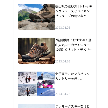
登山靴の選び方 | トレッキ
ングシューズとハイキン
グシューズの違いなど初
心者の疑問を一挙解決！
おすすめモデルも紹介
2023.04.26
2足目以降におすすめ！登
山人気ローカットシュー
ズ9選‐メリット・デメリッ
ト、縦走や捻挫について
も徹底解説
2023.04.26
女子高生、かぐらバック
カントリーを行く。
2023.04.26
テレマークスキーをはじ