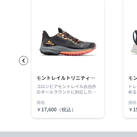
モントレイルトリニティー
モ
エージー
エ
を誇
コロンビアモントレイル自信作
トレ
カル
のオールラウンドに対応したト
める
一足
レイルランニングシューズ。舟
ンビ
価格
価格
状骨をしっかりとホールドする
トレ
アッパーシステムで、踵のズレ
登場
￥17,600（税込）
￥1
を防ぎ、つま先のストレスを軽
ルド
減。長距離・長時間でも快適な
踵の
走行を実現しました。伸縮性の
レス
Item
あるシューレースと鳩目を湾曲
も快
1
させた左右非対称の設計で、足
伸縮