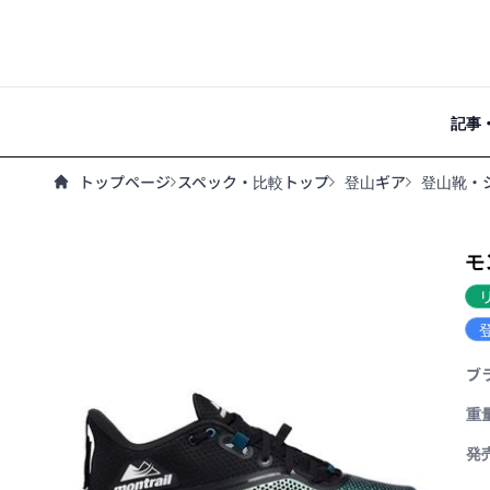
記事
トップページ
スペック・比較トップ
登山ギア
登山靴・
モ
ブ
重
発