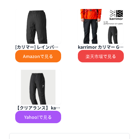
[カリマー] レインパン
karrimor カリマー G-T
ツ メンズ GTX パック
X performance rain p
Amazonで見る
楽天市場で見る
ライトプラス パンツ G-
ants パンツ テント泊
TX paclite plus pants
縦走 春山 縦走登山
101362 9000 Black M
【クリアランス】 karri
mor カリマー G-TX パ
Yahoo!で見る
フォーマンス レイン パ
ンツ ユニセックス / G-
TX performance rain
pants 101364 9000