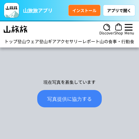
山旅旅アプリ
インストール
アプリで開く
Discover
Shop
Menu
トップ
登山ウェア
登山ギア
アクセサリー
レポート
山の食事・行動食
ハ
現在写真を募集しています
写真提供に協力する