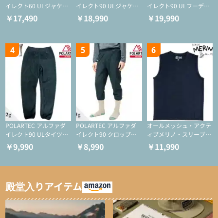
イレクト60 ULジャケッ
イレクト90 ULジャケッ
イレクト90 ULフーディ
ト（登山/ミドルレイヤ
ト（アクティブインサレ
（アクティブインサレー
￥17,490
￥18,990
￥19,990
ー/化繊ジャケット）
ーション/ミドルレイヤ
ション/ミドルレイヤー/
ー/化繊ジャケット）
化繊ジャケット）
4
5
6
POLARTEC アルファダ
POLARTEC アルファダ
オールメッシュ・アクテ
イレクト90 ULタイツ
イレクト90 クロップド
ィブメリノ・スリーブレ
（アクティブインサレー
ULタイツ（アクティブ
ス
￥9,990
￥8,990
￥11,990
ション/テント泊用パジ
インサレーション/テン
ャマ/化繊パンツ/登山用
ト泊用パジャマ/化繊パ
タイツ）
ンツ/スキー用タイツ）
殿堂入りアイテム