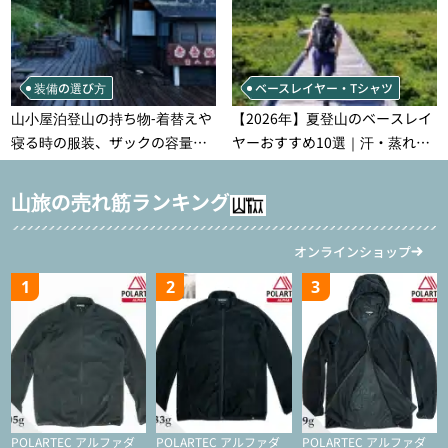
装備の選び方
ベースレイヤー・Tシャツ
山小屋泊登山の持ち物‐着替えや
【2026年】夏登山のベースレイ
寝る時の服装、ザックの容量な
ヤーおすすめ10選｜汗・蒸れ・
どを徹底紹介！1泊2日、2泊3日
汗冷え対策に効く選び方
用のリスト付き
山旅の売れ筋ランキング
オンラインショップ
1
2
3
POLARTEC アルファダ
POLARTEC アルファダ
POLARTEC アルファダ