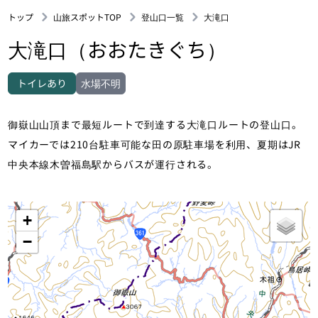
トップ
山旅スポットTOP
登山口一覧
大滝口
大滝口（おおたきぐち）
トイレあり
水場不明
御嶽山山頂まで最短ルートで到達する大滝口ルートの登山口。
マイカーでは210台駐車可能な田の原駐車場を利用、夏期はJR
中央本線木曽福島駅からバスが運行される。
+
−