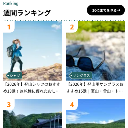
Ranking
週間ランキング
20位までを見る
1
2
シャツ
サングラス
【2026年】登山シャツのおすす
【2026年】登山用サングラスお
め13選！速乾性に優れたおしゃ
すすめ15選｜夏山・雪山・トレ
れなモデルを徹底紹介！
ラン別、シーンで選ぶ失敗しな
3
4
い一本