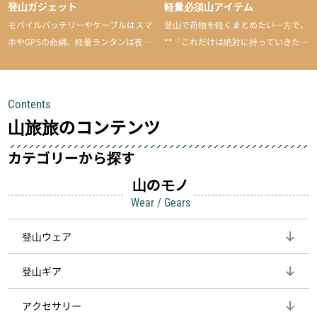
登山ガジェット
軽量必須山アイテム
モバイルバッテリーやケーブルはスマ
登山で荷物を軽くまとめたい一方で、
ホやGPSの命綱、軽量ランタンは夜間
**「これだけは絶対に持っていきた
を快適に、登山用時計は標高や気圧を
い」**というアイテムがあります。軽
チェックできる頼れる存在。小さな道
量でありながら使い勝手に優れ、行動
具が、山での体験をぐっと快適に、そ
中も安心感を与えてくれる装備こそ、
Contents
して安全にしてくれます
登山を快適にしてくれる鍵
山旅旅のコンテンツ
カテゴリーから探す
山のモノ
Wear / Gears
登山ウェア
登山ギア
アクセサリー