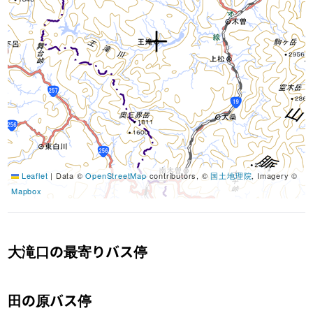
Leaflet
|
Data ©
OpenStreetMap
contributors, ©
国土地理院
, Imagery ©
Mapbox
大滝口の最寄りバス停
田の原バス停