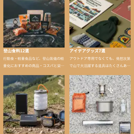
登山食料12選
アイデアグッズ7選
行動食・軽量食品など、登山装備の軽
アウトドア専用でなくても、発想次第
量化におすすめの商品・コスパと栄養
で山で大活躍する道具はたくさんあり
バランスに優れた行動食も紹介
ます。普段は街や家で使うものが、登
山に持ち込むと快適性や安心感をグッ
と引き上げてくれる――そんな意外性
のあるアイテムを紹介