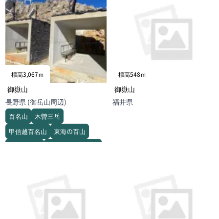
標高3,067ｍ
標高548ｍ
御嶽山
御嶽山
長野県 (御岳山周辺)
福井県
百名山
木曽三岳
甲信越百名山
東海の百山
信州百名山
一等三角点百名山
日本百高山
新日本百名山
花の百名山