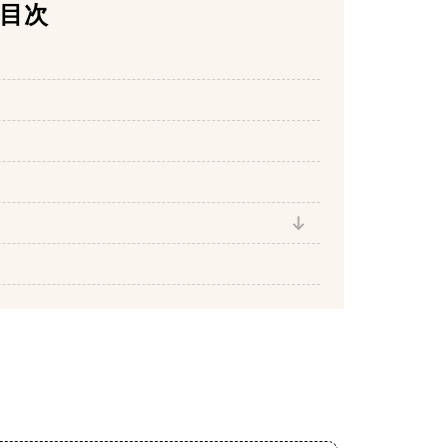
目次
ット
で加熱
にのせメープルシロップをかけたら完成