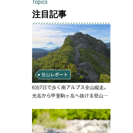
Topics
注目記事
登山レポート
6泊7日で歩く南アルプス全山縦走。
光岳から甲斐駒ヶ岳へ抜ける登山の
記録