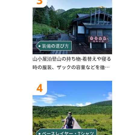
3
装備の選び方
山小屋泊登山の持ち物‐着替えや寝る
時の服装、ザックの容量などを徹底
紹介！1泊2日、2泊3日用のリスト付
き
4
ベースレイヤー・Tシャツ