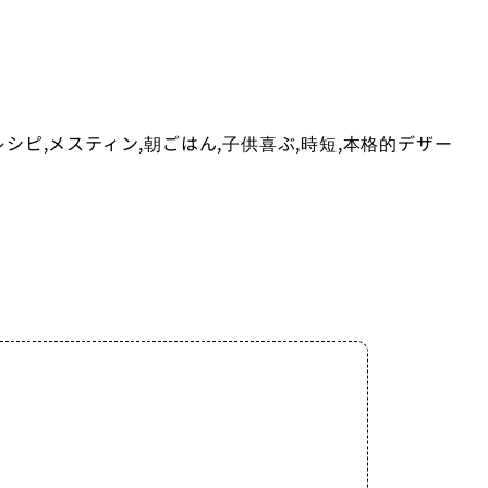
シピ,メスティン,朝ごはん,子供喜ぶ,時短,本格的デザー