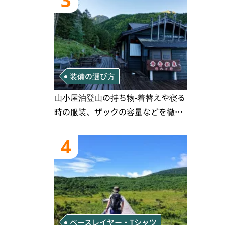
3
装備の選び方
山小屋泊登山の持ち物‐着替えや寝る
時の服装、ザックの容量などを徹底
紹介！1泊2日、2泊3日用のリスト付
き
4
ベースレイヤー・Tシャツ