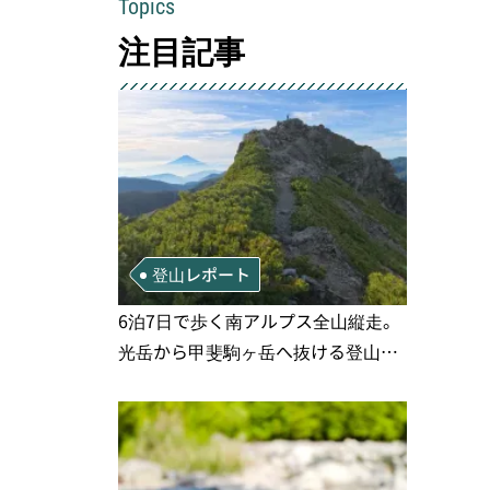
Topics
注目記事
登山レポート
6泊7日で歩く南アルプス全山縦走。
光岳から甲斐駒ヶ岳へ抜ける登山の
記録