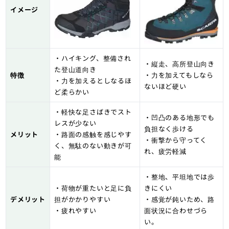
イメージ
・ハイキング、整備され
・縦走、高所登山向き
た登山道向き
特徴
・力を加えてもしなら
・力を加えるとしなるほ
ないほど硬い
ど柔らかい
・軽快な足さばきでスト
・凹凸のある地形でも
レスが少ない
負担なく歩ける
メリット
・路面の感触を感じやす
・衝撃から守ってく
く、無駄のない動きが可
れ、疲労軽減
能
・整地、平坦地では歩
・荷物が重たいと足に負
きにくい
デメリット
担がかかりやすい
・感覚が鈍いため、路
・疲れやすい
面状況に合わせづら
い。