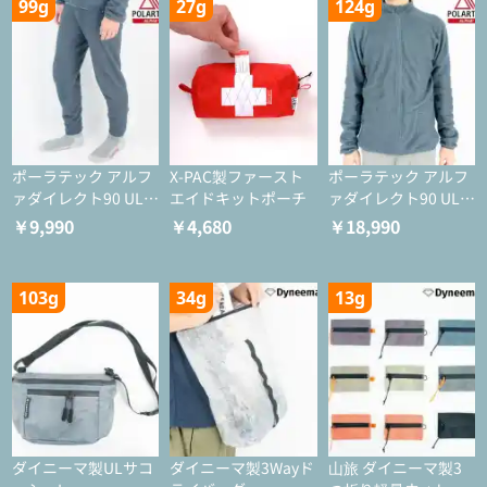
99g
27g
124g
ポーラテック アルフ
X-PAC製ファースト
ポーラテック アルフ
ァダイレクト90 ULタ
エイドキットポーチ
ァダイレクト90 ULジ
イツ
ャケット
￥9,990
￥4,680
￥18,990
103g
34g
13g
ダイニーマ製ULサコ
ダイニーマ製3Wayド
山旅 ダイニーマ製3