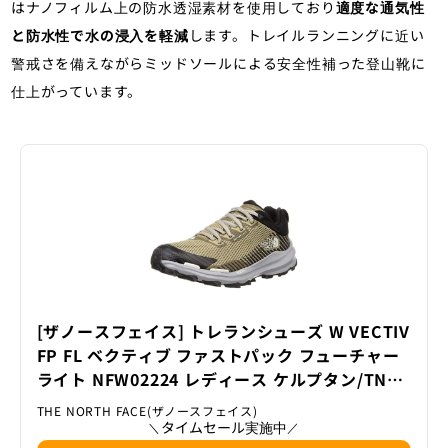
はナノフィルム上の防水透湿素材を使用しており
適度な通気性
と防水性で水の浸入を軽減
します。トレイルランニングに近い
警戒さを備えながらミッドソールによる安全性補った登山靴に
仕上がっています。
[ザノースフェイス] トレランシューズ W VECTIV
FP FL ベクティブ ファストパック フューチャー
ライト NFW02224 レディース ケルプタン/TNF
ブラック 23.5 cm
THE NORTH FACE(ザノースフェイス)
タイムセール実施中
＼
／