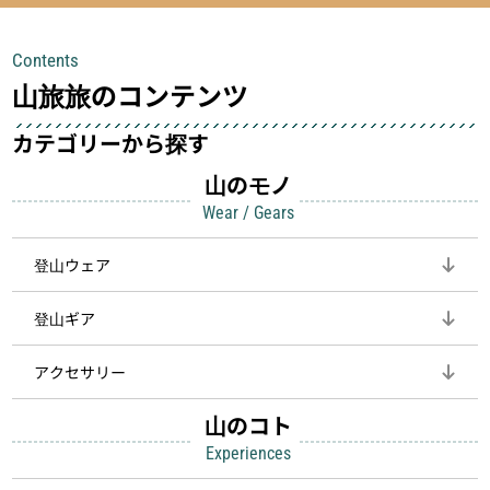
チェックできる頼れる存在。小さな道
量でありながら使い勝手に優れ、行動
具が、山での体験をぐっと快適に、そ
中も安心感を与えてくれる装備こそ、
Contents
して安全にしてくれます
登山を快適にしてくれる鍵
山旅旅のコンテンツ
カテゴリーから探す
山のモノ
Wear / Gears
登山ウェア
登山ギア
アクセサリー
山のコト
Experiences