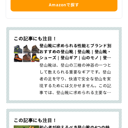
Amazonで探す
この記事にも注目！
登山靴に求められる性能とブランド別
おすすめの登山靴｜登山靴｜登山靴・
シューズ｜登山ギア｜山のモノ｜登
山・トレラン・山スキーマガジン「山
登山靴は、登山の三種の神器の一つと
旅旅」
して数えられる重要なギアです。登山
者の足を守り、快適で安全な登山を実
現するためには欠かせません。この記
事では、登山靴に求められる主要な機
能と、それぞれの機能に特化した｜登
山靴に求められる性能とブランド別お
すすめの登山靴｜登山・トレラン・山
この記事にも注目！
スキーマガジン「山旅旅」の「登山
靴」（山のモノ｜登山ギア｜登山靴・
初心者が抑えるべき登山靴の4つの特