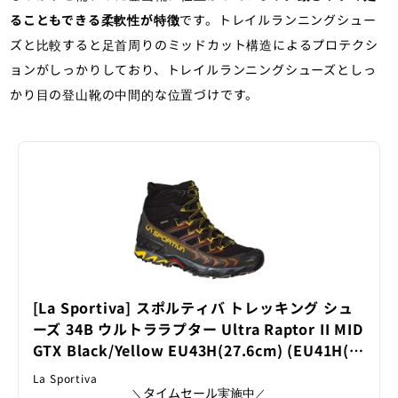
ることもできる柔軟性が特徴
です。トレイルランニングシュー
ズと比較すると足首周りのミッドカット構造によるプロテクシ
ョンがしっかりしており、トレイルランニングシューズとしっ
かり目の登山靴の中間的な位置づけです。
[La Sportiva] スポルティバ トレッキング シュ
ーズ 34B ウルトララプター Ultra Raptor II MID
GTX Black/Yellow EU43H(27.6cm) (EU41H(2
6.4cm)) [並行輸入品]
La Sportiva
タイムセール実施中
＼
／