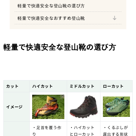
軽量で快適安全な登山靴の選び方
サロモン OUTpulse MID GORE-TEX
軽量で快適安全なおすすめ登山靴
スカルパ モヒートハイクGTX
ザンバラン サラテ 5.13 GT RR
シリオ P.F.156-2
軽量で快適安全な登山靴の選び方
ノースフェイス ベクティブ ファストパック
カット
ハイカット
ミドルカット
ローカット
イメージ
・足首を覆う作
・ハイカット
・くるぶしが
り
とローカット
露出する形状