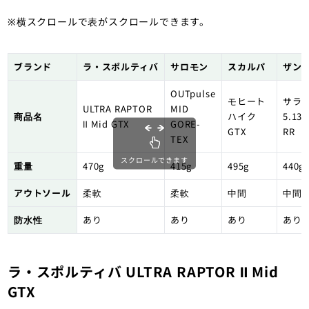
※横スクロールで表がスクロールできます。
ブランド
ラ・スポルティバ
サロモン
スカルパ
ザン
OUTpulse
モヒート
サラ
ULTRA RAPTOR
MID
商品名
ハイク
5.13 
Ⅱ Mid GTX
GORE-
GTX
RR
TEX
スクロールできます
重量
470g
415g
495g
440g
アウトソール
柔軟
柔軟
中間
中間
防水性
あり
あり
あり
あり
ラ・スポルティバ ULTRA RAPTOR Ⅱ Mid
GTX