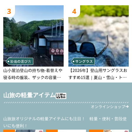
る登山の記録
れなモデルを徹底紹介！
3
4
装備の選び方
サングラス
山小屋泊登山の持ち物‐着替えや
【2026年】登山用サングラスお
寝る時の服装、ザックの容量な
すすめ15選｜夏山・雪山・トレ
どを徹底紹介！1泊2日、2泊3日
ラン別、シーンで選ぶ失敗しな
用のリスト付き
い一本
山旅の軽量アイテム
オンラインショップ
山旅旅オリジナルの軽量アイテムにも注目！ 軽量・便利・普段使
いにも便利！