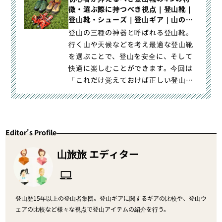
徴・選ぶ際に持つべき視点｜登山靴｜
シューズ）カテゴリの記事ページで
登山靴・シューズ｜登山ギア｜山のモ
す。
ノ｜登山・トレラン・山スキーマガジ
登山の三種の神器と呼ばれる登山靴。
ン「山旅旅」
行く山や天候などを考え最適な登山靴
を選ぶことで、登山を安全に、そして
快適に楽しむことができます。今回は
「これだけ覚えておけば正しい登山靴
を選べる！」という初心者も安心｜初
心者が抑えるべき登山靴の4つの特徴・
選ぶ際に持つべき視点｜登山・トレラ
ン・山スキーマガジン「山旅旅」の
Editor's Profile
「登山靴」（山のモノ｜登山ギア｜登
山靴・シューズ）カテゴリの記事ペー
山旅旅 エディター
ジです。
登山歴15年以上の登山者集団。登山ギアに関するギアの比較や、登山ウ
ェアの比較など様々な視点で登山アイテムの紹介を行う。