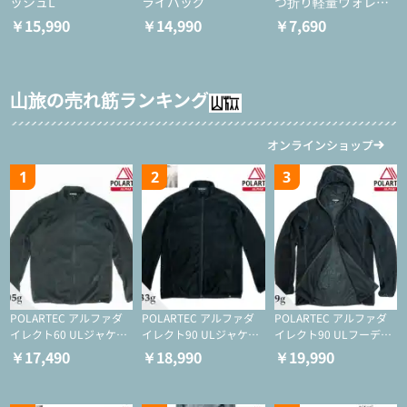
ッシュL
ライバッグ
つ折り軽量ウォレッ
ト
￥15,990
￥14,990
￥7,690
山旅の売れ筋ランキング
オンラインショップ
1
2
3
POLARTEC アルファダ
POLARTEC アルファダ
POLARTEC アルファダ
イレクト60 ULジャケッ
イレクト90 ULジャケッ
イレクト90 ULフーディ
ト（登山/ミドルレイヤ
ト（アクティブインサレ
（アクティブインサレー
￥17,490
￥18,990
￥19,990
ー/化繊ジャケット）
ーション/ミドルレイヤ
ション/ミドルレイヤー/
ー/化繊ジャケット）
化繊ジャケット）