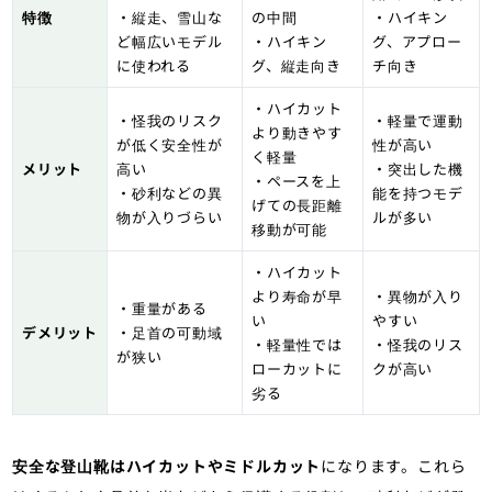
特徴
・縦走、雪山な
の中間
・ハイキン
ど幅広いモデル
・ハイキン
グ、アプロー
に使われる
グ、縦走向き
チ向き
・ハイカット
・怪我のリスク
・軽量で運動
より動きやす
が低く安全性が
性が高い
く軽量
メリット
高い
・突出した機
・ペースを上
・砂利などの異
能を持つモデ
げての長距離
物が入りづらい
ルが多い
移動が可能
・ハイカット
より寿命が早
・異物が入り
・重量がある
い
やすい
デメリット
・足首の可動域
・軽量性では
・怪我のリス
が狭い
ローカットに
クが高い
劣る
安全な登山靴はハイカットやミドルカット
になります。これら