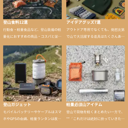
登山食料12選
アイデアグッズ7選
行動食・軽量食品など、登山装備の軽
アウトドア専用でなくても、発想次第
量化におすすめの商品・コスパと栄養
で山で大活躍する道具はたくさんあり
バランスに優れた行動食も紹介
ます。普段は街や家で使うものが、登
山に持ち込むと快適性や安心感をグッ
と引き上げてくれる――そんな意外性
のあるアイテムを紹介
登山ガジェット
軽量必須山アイテム
モバイルバッテリーやケーブルはスマ
登山で荷物を軽くまとめたい一方で、
ホやGPSの命綱、軽量ランタンは夜間
**「これだけは絶対に持っていきた
を快適に、登山用時計は標高や気圧を
い」**というアイテムがあります。軽