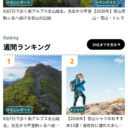
登山レポート
サングラス
6泊7日で歩く南アルプス全山縦走。光岳から甲斐
【2026年】登山用
駒ヶ岳へ抜ける登山の記録
山・雪山・トレラ
一本
Ranking
週間ランキング
20位までを見る
1
2
登山レポート
シャツ
6泊7日で歩く南アルプス全山縦
【2026年】登山シャツのおすす
走。光岳から甲斐駒ヶ岳へ抜け
め13選！速乾性に優れたおしゃ