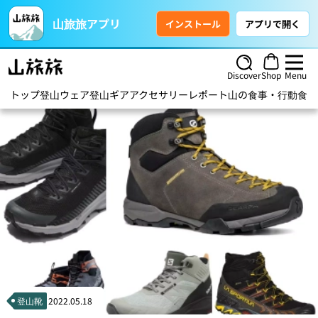
山旅旅アプリ
インストール
アプリで開く
Discover
Shop
Menu
トップ
登山ウェア
登山ギア
アクセサリー
レポート
山の食事・行動食
ハ
登山靴
2022.05.18