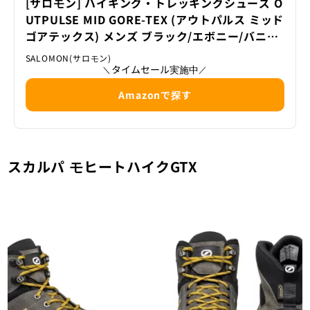
[サロモン] ハイキング・トレッキングシューズ O
UTPULSE MID GORE-TEX (アウトパルス ミッド
ゴアテックス) メンズ ブラック/エボニー/バニラ
アイス 26.0 cm
SALOMON(サロモン)
タイムセール実施中
＼
／
Amazonで探す
スカルパ モヒートハイクGTX