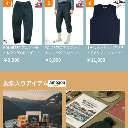
4
5
6
POLARTEC アルファダ
POLARTEC アルファダ
オールメッシュ・アクテ
イレクト90 ULタイツ
イレクト90 クロップド
ィブメリノ・スリーブレ
（アクティブインサレー
ULタイツ（アクティブ
ス
￥9,990
￥8,990
￥11,990
ション/テント泊用パジ
インサレーション/テン
ャマ/化繊パンツ/登山用
ト泊用パジャマ/化繊パ
タイツ）
ンツ/スキー用タイツ）
殿堂入りアイテム