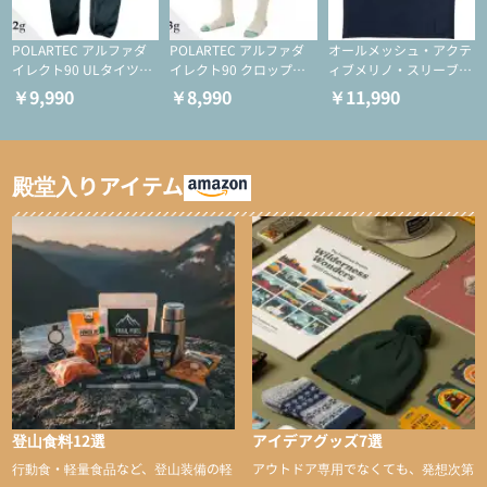
POLARTEC アルファダ
POLARTEC アルファダ
オールメッシュ・アクテ
イレクト90 ULタイツ
イレクト90 クロップド
ィブメリノ・スリーブレ
（アクティブインサレー
ULタイツ（アクティブ
ス
￥9,990
￥8,990
￥11,990
ション/テント泊用パジ
インサレーション/テン
ャマ/化繊パンツ/登山用
ト泊用パジャマ/化繊パ
タイツ）
ンツ/スキー用タイツ）
殿堂入りアイテム
登山食料12選
アイデアグッズ7選
行動食・軽量食品など、登山装備の軽
アウトドア専用でなくても、発想次第