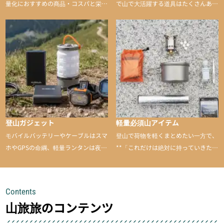
量化におすすめの商品・コスパと栄養
で山で大活躍する道具はたくさんあり
バランスに優れた行動食も紹介
ます。普段は街や家で使うものが、登
山に持ち込むと快適性や安心感をグッ
と引き上げてくれる――そんな意外性
のあるアイテムを紹介
登山ガジェット
軽量必須山アイテム
モバイルバッテリーやケーブルはスマ
登山で荷物を軽くまとめたい一方で、
ホやGPSの命綱、軽量ランタンは夜間
**「これだけは絶対に持っていきた
を快適に、登山用時計は標高や気圧を
い」**というアイテムがあります。軽
チェックできる頼れる存在。小さな道
量でありながら使い勝手に優れ、行動
具が、山での体験をぐっと快適に、そ
中も安心感を与えてくれる装備こそ、
Contents
して安全にしてくれます
登山を快適にしてくれる鍵
山旅旅のコンテンツ