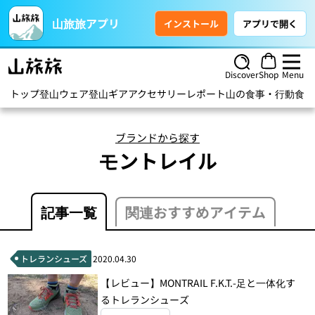
山旅旅アプリ
インストール
アプリで開く
Discover
Shop
Menu
トップ
登山ウェア
登山ギア
アクセサリー
レポート
山の食事・行動食
ハ
ブランドから探す
モントレイル
記事一覧
関連おすすめアイテム
トレランシューズ
2020.04.30
【レビュー】MONTRAIL F.K.T.-足と一体化す
るトレランシューズ