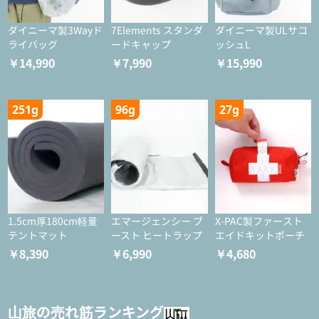
ダイニーマ製3Wayド
7Elements スタンダ
ダイニーマ製ULサコ
ライバッグ
ードキャップ
ッシュL
￥14,990
￥7,990
￥15,990
251g
96g
27g
1.5cm厚180cm軽量
エマージェンシー ブ
X-PAC製ファースト
テントマット
ースト ヒートラップ
エイドキットポーチ
￥8,390
￥6,990
￥4,680
山旅の売れ筋ランキング