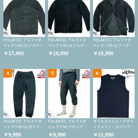
POLARTEC アルファダ
POLARTEC アルファダ
POLARTEC アルファダ
イレクト60 ULジャケッ
イレクト90 ULジャケッ
イレクト90 ULフーディ
ト（登山/ミドルレイヤ
ト（アクティブインサレ
（アクティブインサレー
￥17,490
￥18,990
￥19,990
ー/化繊ジャケット）
ーション/ミドルレイヤ
ション/ミドルレイヤー/
ー/化繊ジャケット）
化繊ジャケット）
4
5
6
POLARTEC アルファダ
POLARTEC アルファダ
オールメッシュ・アクテ
イレクト90 ULタイツ
イレクト90 クロップド
ィブメリノ・スリーブレ
（アクティブインサレー
ULタイツ（アクティブ
ス
￥9,990
￥8,990
￥11,990
ション/テント泊用パジ
インサレーション/テン