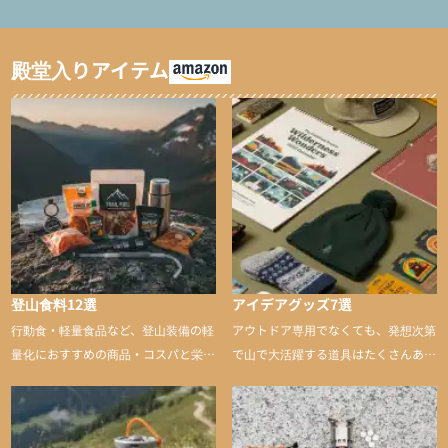
ャマ/化繊パンツ/登山用
ト泊用パジャマ/化繊パ
タイツ）
ンツ/スキー用タイツ）
殿堂入りアイテム
登山食料12選
アイデアグッズ7選
行動食・軽量食品など、登山装備の軽
アウトドア専用でなくても、発想次第
量化におすすめの商品・コスパと栄養
で山で大活躍する道具はたくさんあり
バランスに優れた行動食も紹介
ます。普段は街や家で使うものが、登
山に持ち込むと快適性や安心感をグッ
と引き上げてくれる――そんな意外性