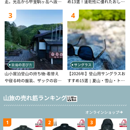
走。光岳から甲斐駒ヶ岳へ抜け
め13選！速乾性に優れたおしゃ
る登山の記録
れなモデルを徹底紹介！
3
4
装備の選び方
サングラス
山小屋泊登山の持ち物‐着替え
【2026年】登山用サングラスお
や寝る時の服装、ザックの容量
すすめ15選｜夏山・雪山・トレ
などを徹底紹介！1泊2日、2泊3
ラン別、シーンで選ぶ失敗しな
日用のリスト付き
い一本
山旅の売れ筋ランキング
オンラインショップ
1
2
3