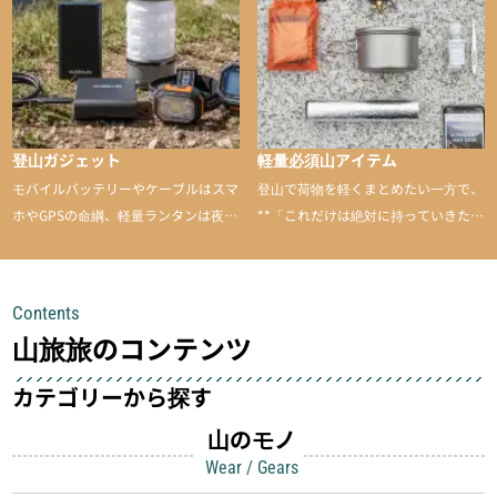
のあるアイテムを紹介
登山ガジェット
軽量必須山アイテム
モバイルバッテリーやケーブルはスマ
登山で荷物を軽くまとめたい一方で、
ホやGPSの命綱、軽量ランタンは夜間
**「これだけは絶対に持っていきた
を快適に、登山用時計は標高や気圧を
い」**というアイテムがあります。軽
チェックできる頼れる存在。小さな道
量でありながら使い勝手に優れ、行動
具が、山での体験をぐっと快適に、そ
中も安心感を与えてくれる装備こそ、
Contents
して安全にしてくれます
登山を快適にしてくれる鍵
山旅旅のコンテンツ
カテゴリーから探す
山のモノ
Wear / Gears