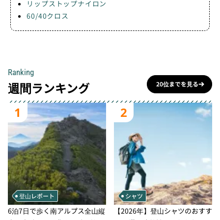
リップストップナイロン
60/40クロス
Ranking
週間ランキング
20位までを見る
1
2
登山レポート
シャツ
6泊7日で歩く南アルプス全山縦
【2026年】登山シャツのおすす