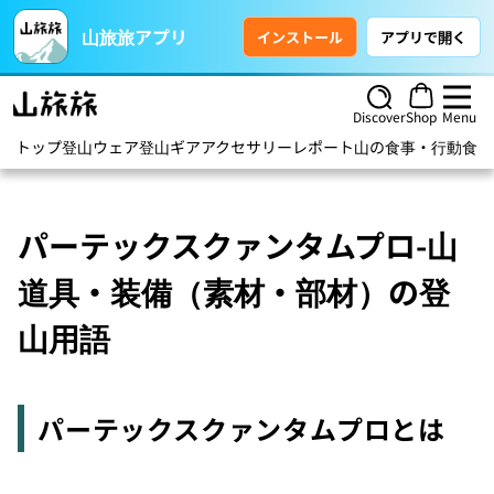
山旅旅アプリ
インストール
アプリで開く
Discover
Shop
Menu
トップ
登山ウェア
登山ギア
アクセサリー
レポート
山の食事・行動食
ハ
パーテックスクァンタムプロ-山
道具・装備（素材・部材）の登
山用語
パーテックスクァンタムプロとは