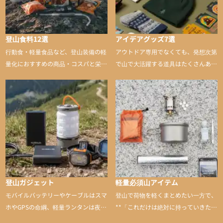
登山食料12選
アイデアグッズ7選
行動食・軽量食品など、登山装備の軽
アウトドア専用でなくても、発想次第
量化におすすめの商品・コスパと栄養
で山で大活躍する道具はたくさんあり
バランスに優れた行動食も紹介
ます。普段は街や家で使うものが、登
山に持ち込むと快適性や安心感をグッ
と引き上げてくれる――そんな意外性
のあるアイテムを紹介
登山ガジェット
軽量必須山アイテム
モバイルバッテリーやケーブルはスマ
登山で荷物を軽くまとめたい一方で、
ホやGPSの命綱、軽量ランタンは夜間
**「これだけは絶対に持っていきた
を快適に、登山用時計は標高や気圧を
い」**というアイテムがあります。軽