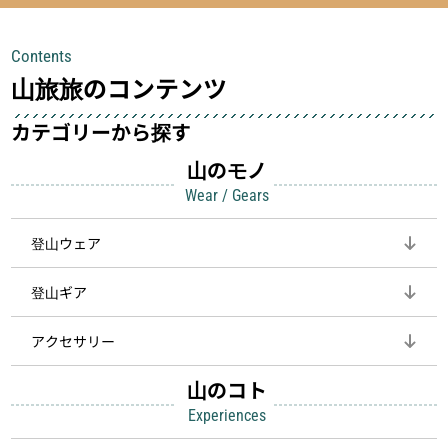
チェックできる頼れる存在。小さな道
量でありながら使い勝手に優れ、行動
具が、山での体験をぐっと快適に、そ
中も安心感を与えてくれる装備こそ、
Contents
して安全にしてくれます
登山を快適にしてくれる鍵
山旅旅のコンテンツ
カテゴリーから探す
山のモノ
Wear / Gears
登山ウェア
登山ギア
アクセサリー
山のコト
Experiences