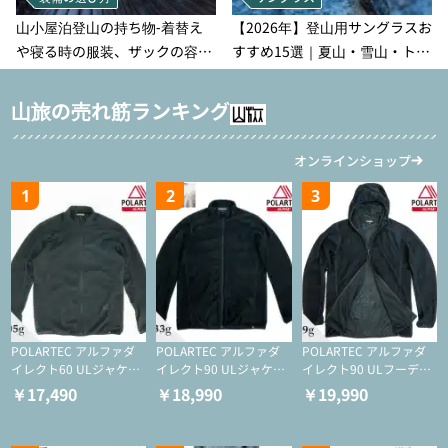
山小屋泊登山の持ち物‐着替え
【2026年】登山用サングラスお
や寝る時の服装、ザックの容量
すすめ15選｜夏山・雪山・トレ
などを徹底紹介！1泊2日、2泊3
ラン別、シーンで選ぶ失敗しな
日用のリスト付き
い一本
山旅の売れ筋ランキング
オンラインショップ
1
2
3
POLARTEC アルファダ
POLARTEC アルファダ
POLARTEC アルファダ
イレクト60 ULジャケッ
イレクト90 ULジャケッ
イレクト90 ULフーディ
ト（登山/ミドルレイヤ
ト（アクティブインサレ
（アクティブインサレー
￥17,490
￥18,990
￥19,990
ー/化繊ジャケット）
ーション/ミドルレイヤ
ション/ミドルレイヤー/
ー/化繊ジャケット）
化繊ジャケット）