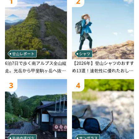
1
2
登山レポート
シャツ
6泊7日で歩く南アルプス全山縦
【2026年】登山シャツのおすす
走。光岳から甲斐駒ヶ岳へ抜け
め13選！速乾性に優れたおしゃ
る登山の記録
れなモデルを徹底紹介！
3
4
装備の選び方
サングラス