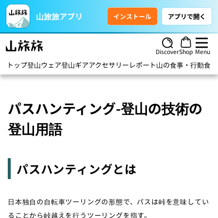
山旅旅アプリ
インストール
アプリで開く
Discover
Shop
Menu
トップ
登山ウェア
登山ギア
アクセサリー
レポート
山の食事・行動食
ハ
パスハンティング-登山の技術の
登山用語
パスハンティングとは
日本独自の自転車ツーリングの形態で、パスは峠を意味してい
ることから峠越えを行うツーリングを指す。