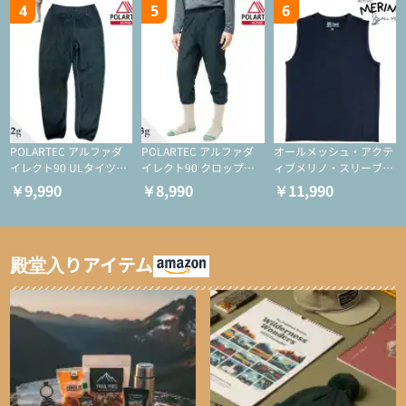
4
5
6
POLARTEC アルファダ
POLARTEC アルファダ
オールメッシュ・アクテ
イレクト90 ULタイツ
イレクト90 クロップド
ィブメリノ・スリーブレ
（アクティブインサレー
ULタイツ（アクティブ
ス
￥9,990
￥8,990
￥11,990
ション/テント泊用パジ
インサレーション/テン
ャマ/化繊パンツ/登山用
ト泊用パジャマ/化繊パ
タイツ）
ンツ/スキー用タイツ）
殿堂入りアイテム