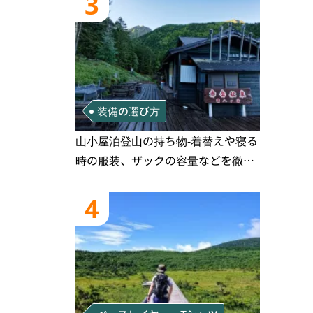
3
装備の選び方
山小屋泊登山の持ち物‐着替えや寝る
時の服装、ザックの容量などを徹底
紹介！1泊2日、2泊3日用のリスト付
き
4