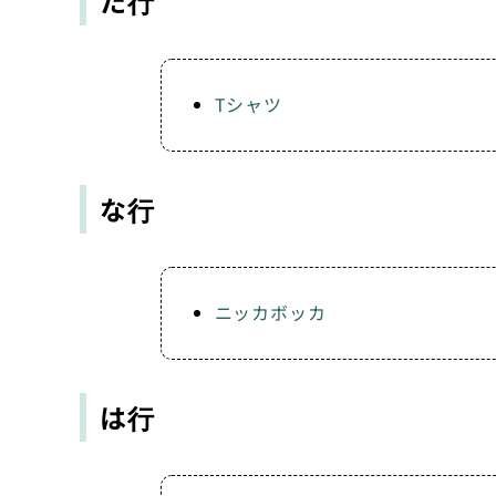
た行
Tシャツ
な行
ニッカボッカ
は行