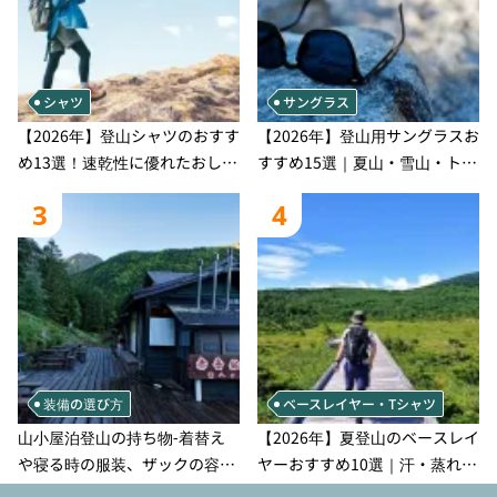
シャツ
サングラス
【2026年】登山シャツのおすす
【2026年】登山用サングラスお
め13選！速乾性に優れたおしゃ
すすめ15選｜夏山・雪山・トレ
れなモデルを徹底紹介！
ラン別、シーンで選ぶ失敗しな
3
4
い一本
装備の選び方
ベースレイヤー・Tシャツ
山小屋泊登山の持ち物‐着替え
【2026年】夏登山のベースレイ
や寝る時の服装、ザックの容量
ヤーおすすめ10選｜汗・蒸れ・
などを徹底紹介！1泊2日、2泊3
汗冷え対策に効く選び方