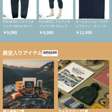
POLARTEC アルファダ
POLARTEC アルファダ
オールメッシュ・アクテ
イレクト90 ULタイツ
イレクト90 クロップド
ィブメリノ・スリーブレ
（アクティブインサレー
ULタイツ（アクティブ
ス
￥9,990
￥8,990
￥11,990
ション/テント泊用パジ
インサレーション/テン
ャマ/化繊パンツ/登山用
ト泊用パジャマ/化繊パ
タイツ）
ンツ/スキー用タイツ）
殿堂入りアイテム
登山食料12選
アイデアグッズ7選