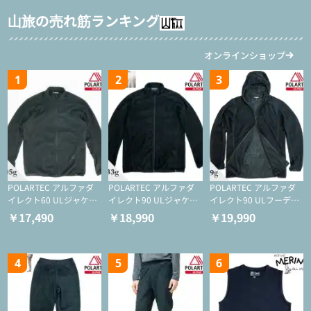
日用のリスト付き
山旅の売れ筋ランキング
オンラインショップ
1
2
3
POLARTEC アルファダ
POLARTEC アルファダ
POLARTEC アルファダ
イレクト60 ULジャケッ
イレクト90 ULジャケッ
イレクト90 ULフーディ
ト（登山/ミドルレイヤ
ト（アクティブインサレ
（アクティブインサレー
￥17,490
￥18,990
￥19,990
ー/化繊ジャケット）
ーション/ミドルレイヤ
ション/ミドルレイヤー/
ー/化繊ジャケット）
化繊ジャケット）
4
5
6