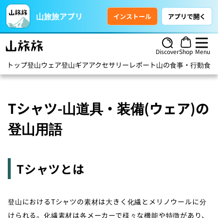
山旅旅アプリ
インストール
アプリで開く
Discover
Shop
Menu
トップ
登山ウェア
登山ギア
アクセサリー
レポート
山の食事・行動食
ハ
Tシャツ-山道具・装備(ウェア)の
登山用語
Tシャツとは
登山におけるTシャツの素材は大きく化繊とメリノウールに分
けられる。化繊素材は各メーカーで様々な機能や特徴があり、