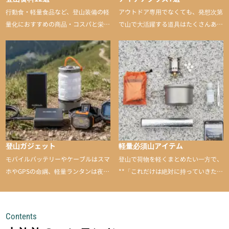
行動食・軽量食品など、登山装備の軽
アウトドア専用でなくても、発想次第
量化におすすめの商品・コスパと栄養
で山で大活躍する道具はたくさんあり
バランスに優れた行動食も紹介
ます。普段は街や家で使うものが、登
山に持ち込むと快適性や安心感をグッ
と引き上げてくれる――そんな意外性
のあるアイテムを紹介
登山ガジェット
軽量必須山アイテム
モバイルバッテリーやケーブルはスマ
登山で荷物を軽くまとめたい一方で、
ホやGPSの命綱、軽量ランタンは夜間
**「これだけは絶対に持っていきた
を快適に、登山用時計は標高や気圧を
い」**というアイテムがあります。軽
チェックできる頼れる存在。小さな道
量でありながら使い勝手に優れ、行動
具が、山での体験をぐっと快適に、そ
中も安心感を与えてくれる装備こそ、
Contents
して安全にしてくれます
登山を快適にしてくれる鍵