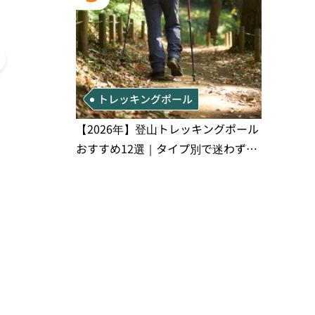
トレッキングポール
【2026年】登山トレッキングポール
おすすめ12選｜タイプ別で迷わず選
山】可憐な花々から冬のモンスターまで！
【二王子岳】飯
べる完全比較ガイド
別登山ルートと登山口アクセス・各種情報
い｜登山ルート
介