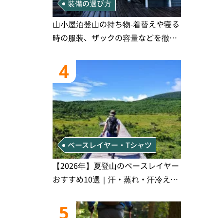
装備の選び方
山小屋泊登山の持ち物‐着替えや寝る
時の服装、ザックの容量などを徹底
紹介！1泊2日、2泊3日用のリスト付
き
4
ベースレイヤー・Tシャツ
【2026年】夏登山のベースレイヤー
ート紹介から探す
ルート紹介
おすすめ10選｜汗・蒸れ・汗冷え対
策に効く選び方
5