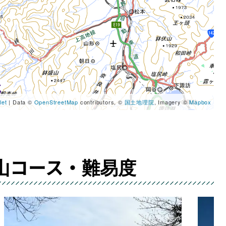
let
|
Data ©
OpenStreetMap
contributors, ©
国土地理院
, Imagery ©
Mapbox
山コース・難易度
ルート紹介から探す
ル