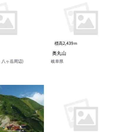
標高2,439ｍ
奥丸山
ケ峰・八ヶ岳周辺)
岐阜県