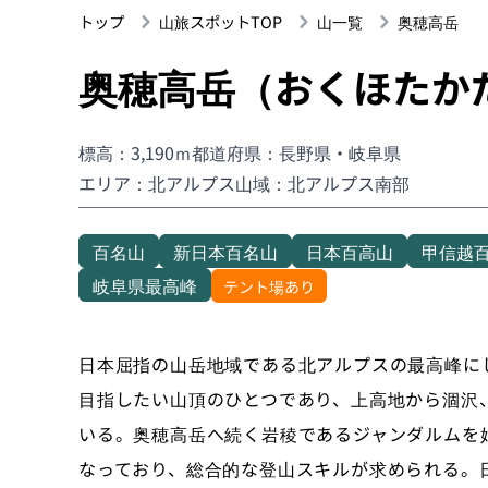
トップ
山旅スポットTOP
山一覧
奥穂高岳
奥穂高岳（おくほたか
標高：3,190ｍ
都道府県：長野県・岐阜県
エリア：北アルプス
山域：北アルプス南部
百名山
新日本百名山
日本百高山
甲信越
岐阜県最高峰
テント場あり
日本屈指の山岳地域である北アルプスの最高峰に
目指したい山頂のひとつであり、上高地から涸沢
いる。奥穂高岳へ続く岩稜であるジャンダルムを
なっており、総合的な登山スキルが求められる。