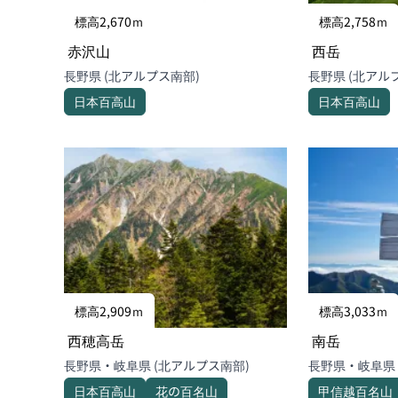
標高2,670ｍ
標高2,758ｍ
赤沢山
西岳
長野県 (北アルプス南部)
長野県 (北
日本百高山
日本百高山
標高2,909ｍ
標高3,033ｍ
西穂高岳
南岳
長野県・岐阜県 (北アルプス南部)
日本百高山
花の百名山
甲信越百名山