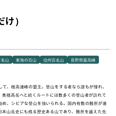
だけ）
百名山
東海の百山
信州百名山
長野県最高峰
して、穂高連峰の盟主。登山をする者なら誰もが憧れ、
、奥穂高岳へと続くルートには数多くの登山者が訪れて
始め、シビアな登山を強いられる。国内有数の難所が連
日本山岳史にも残る歴史ある山であり、難所を越えた先