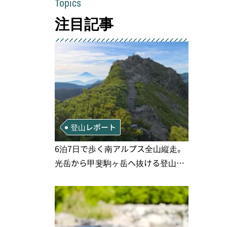
Topics
注目記事
登山レポート
6泊7日で歩く南アルプス全山縦走。
光岳から甲斐駒ヶ岳へ抜ける登山の
記録