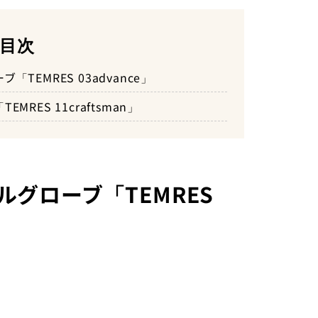
目次
EMRES 03advance」
ES 11craftsman」
グローブ「TEMRES