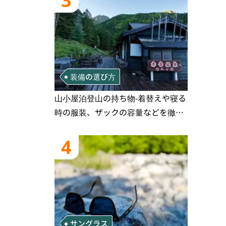
3
装備の選び方
山小屋泊登山の持ち物‐着替えや寝る
時の服装、ザックの容量などを徹底
紹介！1泊2日、2泊3日用のリスト付
き
4
サングラス