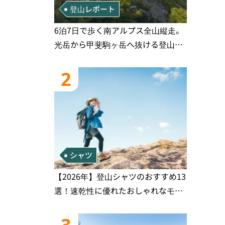
登山レポート
6泊7日で歩く南アルプス全山縦走。
光岳から甲斐駒ヶ岳へ抜ける登山の
記録
2
シャツ
【2026年】登山シャツのおすすめ13
選！速乾性に優れたおしゃれなモデ
ルを徹底紹介！