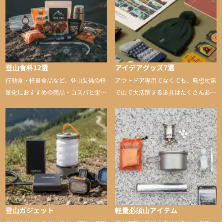
登山食料12選
アイデアグッズ7選
行動食・軽量食品など、登山装備の軽
アウトドア専用でなくても、発想次第
量化におすすめの商品・コスパと栄養
で山で大活躍する道具はたくさんあり
バランスに優れた行動食も紹介
ます。普段は街や家で使うものが、登
山に持ち込むと快適性や安心感をグッ
と引き上げてくれる――そんな意外性
のあるアイテムを紹介
登山ガジェット
軽量必須山アイテム