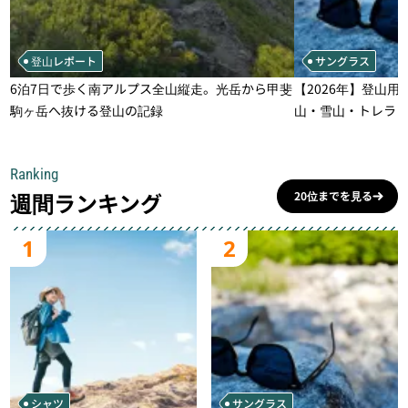
登山レポート
サングラス
6泊7日で歩く南アルプス全山縦走。光岳から甲斐
【2026年】登山用
駒ヶ岳へ抜ける登山の記録
山・雪山・トレラ
一本
Ranking
週間ランキング
20位までを見る
1
2
シャツ
サングラス