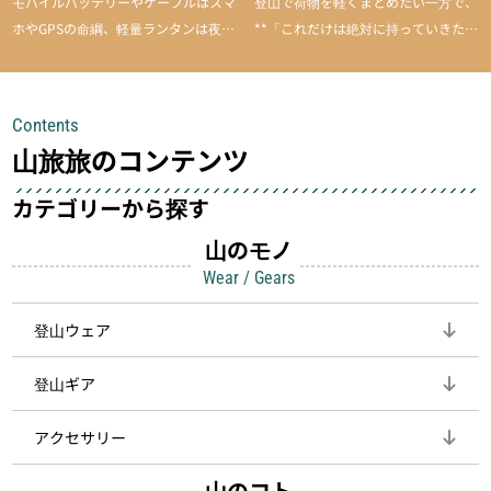
モバイルバッテリーやケーブルはスマ
登山で荷物を軽くまとめたい一方で、
ホやGPSの命綱、軽量ランタンは夜間
**「これだけは絶対に持っていきた
を快適に、登山用時計は標高や気圧を
い」**というアイテムがあります。軽
チェックできる頼れる存在。小さな道
量でありながら使い勝手に優れ、行動
具が、山での体験をぐっと快適に、そ
中も安心感を与えてくれる装備こそ、
Contents
して安全にしてくれます
登山を快適にしてくれる鍵
山旅旅のコンテンツ
カテゴリーから探す
山のモノ
Wear / Gears
登山ウェア
登山ギア
アクセサリー
山のコト