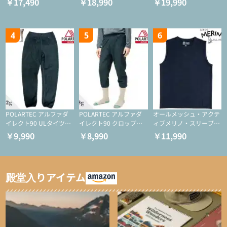
￥17,490
￥18,990
￥19,990
ー/化繊ジャケット）
ーション/ミドルレイヤ
ション/ミドルレイヤー/
ー/化繊ジャケット）
化繊ジャケット）
4
5
6
POLARTEC アルファダ
POLARTEC アルファダ
オールメッシュ・アクテ
イレクト90 ULタイツ
イレクト90 クロップド
ィブメリノ・スリーブレ
（アクティブインサレー
ULタイツ（アクティブ
ス
￥9,990
￥8,990
￥11,990
ション/テント泊用パジ
インサレーション/テン
ャマ/化繊パンツ/登山用
ト泊用パジャマ/化繊パ
タイツ）
ンツ/スキー用タイツ）
殿堂入りアイテム