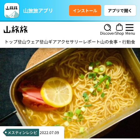
山旅旅アプリ
インストール
アプリで開く
Discover
Shop
Menu
トップ
登山ウェア
登山ギア
アクセサリー
レポート
山の食事・行動食
ハ
メスティンレシピ
2022.07.09