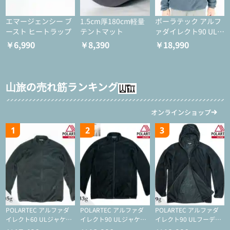
エマージェンシー ブ
1.5cm厚180cm軽量
ポーラテック アルフ
ースト ヒートラップ
テントマット
ァダイレクト90 ULジ
ャケット
￥6,990
￥8,390
￥18,990
山旅の売れ筋ランキング
オンラインショップ
1
2
3
POLARTEC アルファダ
POLARTEC アルファダ
POLARTEC アルファダ
イレクト60 ULジャケッ
イレクト90 ULジャケッ
イレクト90 ULフーディ
ト（登山/ミドルレイヤ
ト（アクティブインサレ
（アクティブインサレー