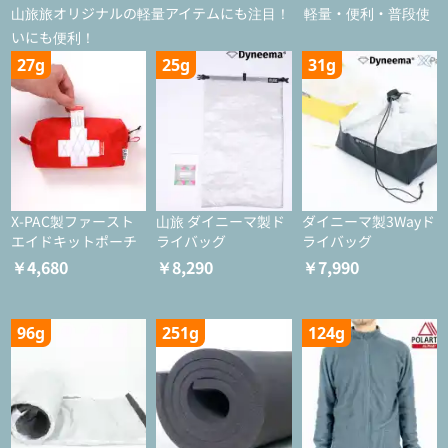
山旅旅オリジナルの軽量アイテムにも注目！ 軽量・便利・普段使
いにも便利！
27g
25g
31g
X-PAC製ファースト
山旅 ダイニーマ製ド
ダイニーマ製3Wayド
エイドキットポーチ
ライバッグ
ライバッグ
￥4,680
￥8,290
￥7,990
96g
251g
124g