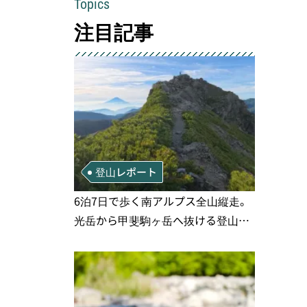
Topics
注目記事
登山レポート
6泊7日で歩く南アルプス全山縦走。
光岳から甲斐駒ヶ岳へ抜ける登山の
記録