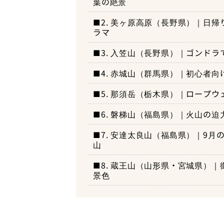
美ヶ原おすすめハイキングコー
葉の絶景
霧ヶ峰のおすすめグルメ
電車・バスでアクセス
美ヶ原へのアクセス
入笠山おすすめハイキングコー
車でアクセス
■2. 美ヶ原高原（長野県）｜日帰
「ころぼっくるひゅって」
ラマ
霧ヶ峰のおすすめ日帰り温泉
美ヶ原のおすすめグルメ
入笠山へのアクセス
赤城山のおすすめハイキングコ
電車・バスでアクセス
車でアクセス
岳の湯温泉雲渓荘
■3. 入笠山（長野県）｜ゴンド
「山本小屋ふる里館」
おすすめビュースポット
美ヶ原のおすすめ日帰り温泉
入笠山のおすすめグルメ
赤城山へのアクセス
那須岳のおすすめハイキングコ
電車・バスでアクセス
車でアクセス
■4. 赤城山（群馬県）｜初心者
別所温泉「石湯」
「山彦荘（やまびこそう）
おすすめビュースポット
入笠山のおすすめ日帰り温泉
赤城山のおすすめグルメ
那須岳へのアクセス
磐梯山のおすすめハイキングコ
電車・バスでアクセス
車でアクセス
■5. 那須岳（栃木県）｜ロープ
「ゆ～とろん水神の湯」（
「青木旅館レストラン 沼尻
おすすめビュースポット
赤城山のおすすめ日帰り温泉
那須岳のおすすめグルメ
磐梯山へのアクセス
電車・バスでアクセス
車でアクセス
安達太良山のおすすめハイキン
■6. 磐梯山（福島県）｜火山の
「富士見温泉 見晴らしの湯
「茶屋 卯三郎」
おすすめビュースポット
那須岳のおすすめ日帰り温泉
磐梯山のおすすめグルメ
電車・バスでアクセス
安達太良山へのアクセス
■7. 安達太良山（福島県）｜9
「鹿の湯」（那須湯本温泉
「山の駅食堂」
蔵王山のおすすめハイキングコ
山
おすすめビュースポット
磐梯山のおすすめ日帰り温泉
安達太良山のおすすめグルメ
「裏磐梯レイクリゾート」
蔵王山へのアクセス
車でアクセス
■8. 蔵王山（山形県・宮城県）
おすすめビュースポット
景色
安達太良山のおすすめ日帰り温
蔵王山のおすすめグルメ
電車・バスでアクセス
「蔵王山頂レストラン い
おすすめビュースポット
蔵王山のおすすめ日帰り温泉
「蔵王温泉大露天風呂」