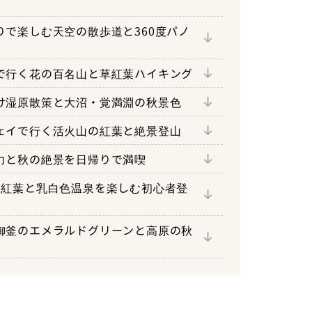
ス
ス
りで楽しむ天空の散歩道と360度パノ
ース
ラで行く花の百名山と草紅葉ハイキング
ース
向け湿原散策と大沼・覚満淵の秋景色
」
ース
ウェイで行く活火山の紅葉と絶景登山
富士見町）
（のしり）」
グコース
迫力と秋の絶景を日帰りで満喫
 ふれあい館」
月の紅葉と乳白色温泉を楽しむ初心者登
）
ース
｜御釜のエメラルドグリーンと高原の秋
泉
っぷく処御釜茶屋」