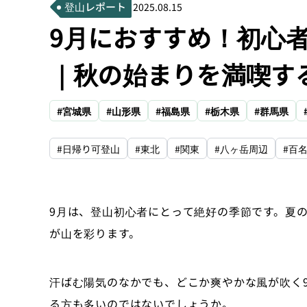
登山レポート
2025.08.15
9月におすすめ！初心
｜秋の始まりを満喫す
#宮城県
#山形県
#福島県
#栃木県
#群馬県
#日帰り可登山
#東北
#関東
#八ヶ岳周辺
#百
9月は、登山初心者にとって絶好の季節です。夏
が山を彩ります。
汗ばむ陽気のなかでも、どこか爽やかな風が吹く
る方も多いのではないでしょうか。