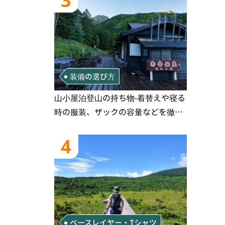
3
装備の選び方
山小屋泊登山の持ち物‐着替えや寝る
時の服装、ザックの容量などを徹底
紹介！1泊2日、2泊3日用のリスト付
き
4
ベースレイヤー・Tシャツ