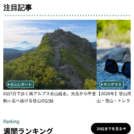
注目記事
登山レポート
サングラス
6泊7日で歩く南アルプス全山縦走。光岳から甲斐
【2026年】登山用
駒ヶ岳へ抜ける登山の記録
山・雪山・トレラ
一本
Ranking
週間ランキング
20位までを見る