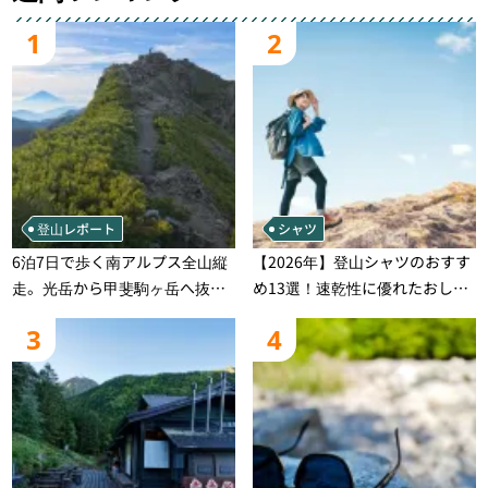
1
2
登山レポート
シャツ
6泊7日で歩く南アルプス全山縦
【2026年】登山シャツのおすす
走。光岳から甲斐駒ヶ岳へ抜け
め13選！速乾性に優れたおしゃ
る登山の記録
れなモデルを徹底紹介！
3
4