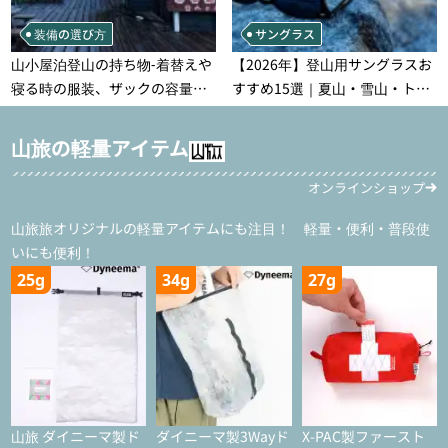
装備の選び方
サングラス
山小屋泊登山の持ち物‐着替えや
【2026年】登山用サングラスお
寝る時の服装、ザックの容量な
すすめ15選｜夏山・雪山・トレ
どを徹底紹介！1泊2日、2泊3日
ラン別、シーンで選ぶ失敗しな
用のリスト付き
い一本
山旅の軽量アイテム
オンラインショップ
山旅旅オリジナルの軽量アイテムにも注目！ 軽量・便利・普段使
いにも便利！
25g
34g
27g
山旅 ダイニーマ製ド
ダイニーマ製3Wayド
X-PAC製ファースト