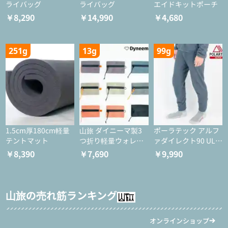
ライバッグ
ライバッグ
エイドキットポーチ
￥8,290
￥14,990
￥4,680
251g
13g
99g
1.5cm厚180cm軽量
山旅 ダイニーマ製3
ポーラテック アルフ
テントマット
つ折り軽量ウォレッ
ァダイレクト90 ULタ
ト
イツ
￥8,390
￥7,690
￥9,990
山旅の売れ筋ランキング
オンラインショップ