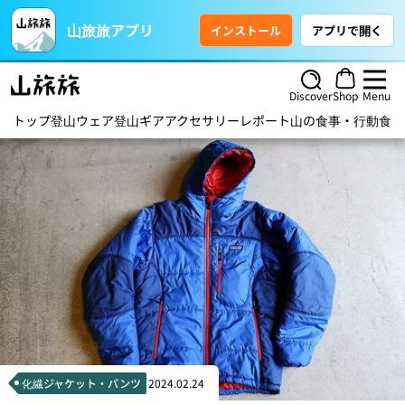
山旅旅アプリ
インストール
アプリで開く
Discover
Shop
Menu
トップ
登山ウェア
登山ギア
アクセサリー
レポート
山の食事・行動食
ハ
化繊ジャケット・パンツ
2024.02.24