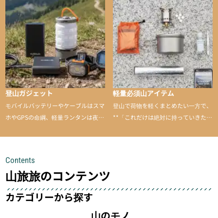
山に持ち込むと快適性や安心感をグッ
と引き上げてくれる――そんな意外性
のあるアイテムを紹介
登山ガジェット
軽量必須山アイテム
モバイルバッテリーやケーブルはスマ
登山で荷物を軽くまとめたい一方で、
ホやGPSの命綱、軽量ランタンは夜間
**「これだけは絶対に持っていきた
を快適に、登山用時計は標高や気圧を
い」**というアイテムがあります。軽
チェックできる頼れる存在。小さな道
量でありながら使い勝手に優れ、行動
具が、山での体験をぐっと快適に、そ
中も安心感を与えてくれる装備こそ、
Contents
して安全にしてくれます
登山を快適にしてくれる鍵
山旅旅のコンテンツ
カテゴリーから探す
山のモノ