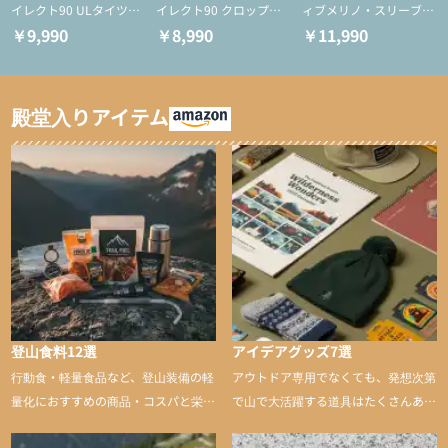
イレクト90 ULタイツ
イレクト90 クロップド
ィブメリノ・スリーブレ
（アクティブインサレー
ULタイツ（アクティブ
ス
￥9,990
￥8,990
￥11,990
ション/テント泊用パジ
インサレーション/テン
ャマ/化繊パンツ/登山用
ト泊用パジャマ/化繊パ
タイツ）
ンツ/スキー用タイツ）
殿堂入りアイテム
登山食料12選
アイデアグッズ7選
行動食・軽量食品など、登山装備の軽
アウトドア専用でなくても、発想次第
量化におすすめの商品・コスパと栄養
で山で大活躍する道具はたくさんあり
バランスに優れた行動食も紹介
ます。普段は街や家で使うものが、登