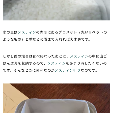
水の量は
メスティン
の内側にあるグロメット（丸いリベットの
ようなもの）と重なる位置まで入れれば大丈夫です。
しかし僕の場合は食べ終わったあとに、
メスティン
の中に山ご
はん道具を収納するので、
メスティン
をあまり汚したくないの
です。そんなときに便利なのが
メスティン折り
なのです。