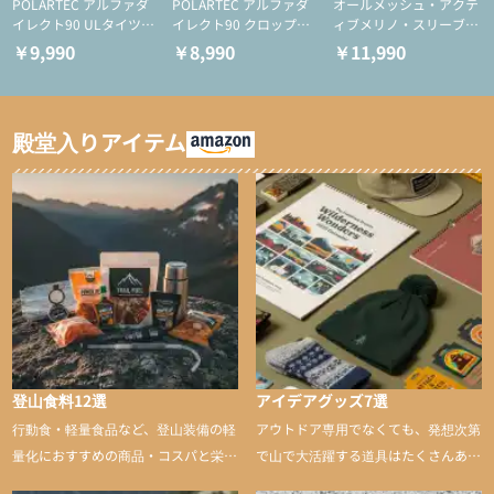
POLARTEC アルファダ
POLARTEC アルファダ
オールメッシュ・アクテ
イレクト90 ULタイツ
イレクト90 クロップド
ィブメリノ・スリーブレ
（アクティブインサレー
ULタイツ（アクティブ
ス
￥9,990
￥8,990
￥11,990
ション/テント泊用パジ
インサレーション/テン
ャマ/化繊パンツ/登山用
ト泊用パジャマ/化繊パ
タイツ）
ンツ/スキー用タイツ）
殿堂入りアイテム
登山食料12選
アイデアグッズ7選
行動食・軽量食品など、登山装備の軽
アウトドア専用でなくても、発想次第
量化におすすめの商品・コスパと栄養
で山で大活躍する道具はたくさんあり
バランスに優れた行動食も紹介
ます。普段は街や家で使うものが、登