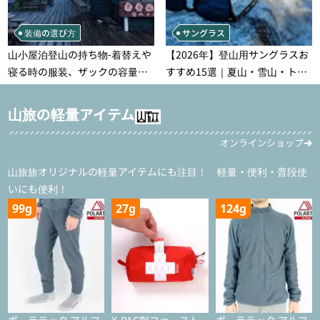
装備の選び方
サングラス
山小屋泊登山の持ち物‐着替えや
【2026年】登山用サングラスお
寝る時の服装、ザックの容量な
すすめ15選｜夏山・雪山・トレ
どを徹底紹介！1泊2日、2泊3日
ラン別、シーンで選ぶ失敗しな
用のリスト付き
い一本
山旅の軽量アイテム
オンラインショップ
山旅旅オリジナルの軽量アイテムにも注目！ 軽量・便利・普段使
いにも便利！
99g
27g
124g