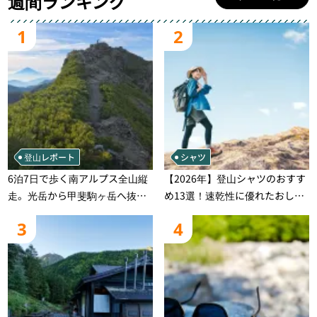
週間ランキング
1
2
登山レポート
シャツ
6泊7日で歩く南アルプス全山縦
【2026年】登山シャツのおすす
走。光岳から甲斐駒ヶ岳へ抜け
め13選！速乾性に優れたおしゃ
る登山の記録
れなモデルを徹底紹介！
3
4