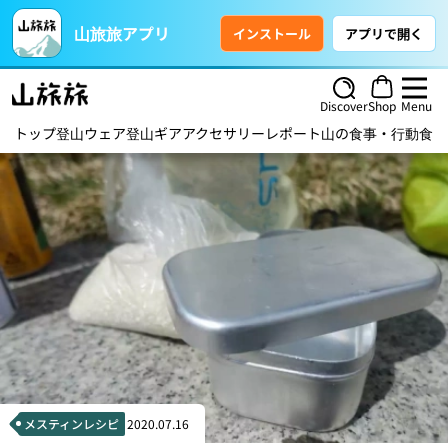
山旅旅アプリ
インストール
アプリで開く
Discover
Shop
Menu
トップ
登山ウェア
登山ギア
アクセサリー
レポート
山の食事・行動食
ハ
メスティンレシピ
2020.07.16