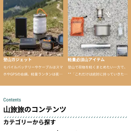
山に持ち込むと快適性や安心感をグッ
と引き上げてくれる――そんな意外性
のあるアイテムを紹介
登山ガジェット
軽量必須山アイテム
モバイルバッテリーやケーブルはスマ
登山で荷物を軽くまとめたい一方で、
ホやGPSの命綱、軽量ランタンは夜間
**「これだけは絶対に持っていきた
を快適に、登山用時計は標高や気圧を
い」**というアイテムがあります。軽
チェックできる頼れる存在。小さな道
量でありながら使い勝手に優れ、行動
具が、山での体験をぐっと快適に、そ
中も安心感を与えてくれる装備こそ、
Contents
して安全にしてくれます
登山を快適にしてくれる鍵
山旅旅のコンテンツ
カテゴリーから探す