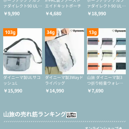
ポーラテック アルフ
X-PAC製ファースト
ポーラテック アルフ
ァダイレクト90 ULタ
エイドキットポーチ
ァダイレクト90 ULジ
イツ
ャケット
￥9,990
￥4,680
￥18,990
103g
34g
13g
ダイニーマ製ULサコ
ダイニーマ製3Wayド
山旅 ダイニーマ製3
ッシュL
ライバッグ
つ折り軽量ウォレッ
ト
￥15,990
￥14,990
￥7,690
山旅の売れ筋ランキング
オンラインショップ