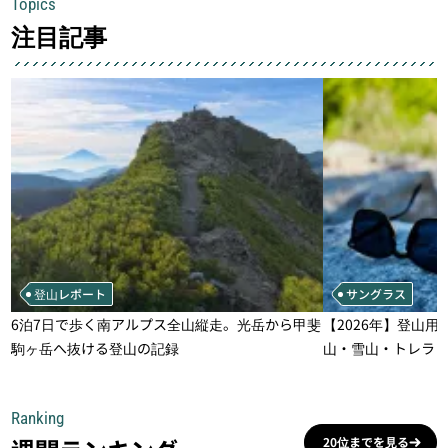
Topics
注目記事
登山レポート
サングラス
6泊7日で歩く南アルプス全山縦走。光岳から甲斐
【2026年】登山用
駒ヶ岳へ抜ける登山の記録
山・雪山・トレラ
一本
Ranking
20位までを見る