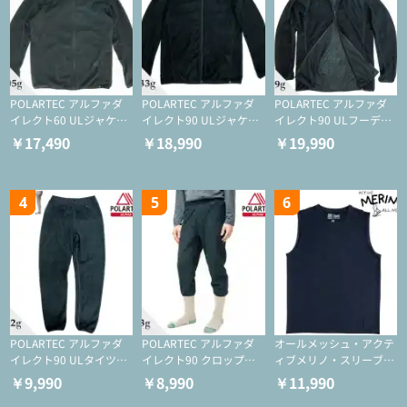
POLARTEC アルファダ
POLARTEC アルファダ
POLARTEC アルファダ
イレクト60 ULジャケッ
イレクト90 ULジャケッ
イレクト90 ULフーディ
ト（登山/ミドルレイヤ
ト（アクティブインサレ
（アクティブインサレー
￥17,490
￥18,990
￥19,990
ー/化繊ジャケット）
ーション/ミドルレイヤ
ション/ミドルレイヤー/
ー/化繊ジャケット）
化繊ジャケット）
4
5
6
POLARTEC アルファダ
POLARTEC アルファダ
オールメッシュ・アクテ
イレクト90 ULタイツ
イレクト90 クロップド
ィブメリノ・スリーブレ
（アクティブインサレー
ULタイツ（アクティブ
ス
￥9,990
￥8,990
￥11,990
ション/テント泊用パジ
インサレーション/テン