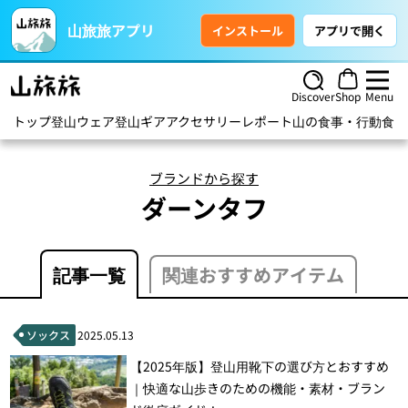
山旅旅アプリ
インストール
アプリで開く
Discover
Shop
Menu
トップ
登山ウェア
登山ギア
アクセサリー
レポート
山の食事・行動食
ハ
ブランドから探す
ダーンタフ
記事一覧
関連おすすめアイテム
ソックス
2025.05.13
【2025年版】登山用靴下の選び方とおすすめ
｜快適な山歩きのための機能・素材・ブラン