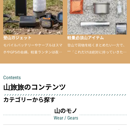
登山ガジェット
軽量必須山アイテム
モバイルバッテリーやケーブルはスマ
登山で荷物を軽くまとめたい一方で、
ホやGPSの命綱、軽量ランタンは夜間
**「これだけは絶対に持っていきた
を快適に、登山用時計は標高や気圧を
い」**というアイテムがあります。軽
チェックできる頼れる存在。小さな道
量でありながら使い勝手に優れ、行動
具が、山での体験をぐっと快適に、そ
中も安心感を与えてくれる装備こそ、
Contents
して安全にしてくれます
登山を快適にしてくれる鍵
山旅旅のコンテンツ
カテゴリーから探す
山のモノ
Wear / Gears