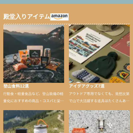
ャマ/化繊パンツ/登山用
ト泊用パジャマ/化繊パ
タイツ）
ンツ/スキー用タイツ）
殿堂入りアイテム
登山食料12選
アイデアグッズ7選
行動食・軽量食品など、登山装備の軽
アウトドア専用でなくても、発想次第
量化におすすめの商品・コスパと栄養
で山で大活躍する道具はたくさんあり
バランスに優れた行動食も紹介
ます。普段は街や家で使うものが、登
山に持ち込むと快適性や安心感をグッ
と引き上げてくれる――そんな意外性
のあるアイテムを紹介