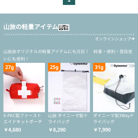
山旅の軽量アイテム
オンラインショップ
山旅旅オリジナルの軽量アイテムにも注目！ 軽量・便利・普段使
いにも便利！
27g
25g
31g
X-PAC製ファースト
山旅 ダイニーマ製ド
ダイニーマ製3Wayド
エイドキットポーチ
ライバッグ
ライバッグ
￥4,680
￥8,290
￥7,990