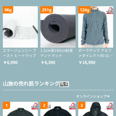
96g
251g
124g
エマージェンシー ブ
1.5cm厚180cm軽量
ポーラテック アルフ
ースト ヒートラップ
テントマット
ァダイレクト90 ULジ
ャケット
￥6,990
￥8,390
￥18,990
山旅の売れ筋ランキング
オンラインショップ
1
2
3