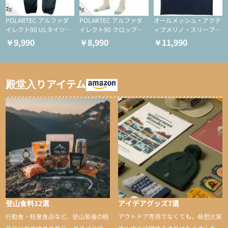
POLARTEC アルファダ
POLARTEC アルファダ
オールメッシュ・アクテ
イレクト90 ULタイツ
イレクト90 クロップド
ィブメリノ・スリーブレ
（アクティブインサレー
ULタイツ（アクティブ
ス
￥9,990
￥8,990
￥11,990
ション/テント泊用パジ
インサレーション/テン
ャマ/化繊パンツ/登山用
ト泊用パジャマ/化繊パ
タイツ）
ンツ/スキー用タイツ）
殿堂入りアイテム
登山食料12選
アイデアグッズ7選
行動食・軽量食品など、登山装備の軽
アウトドア専用でなくても、発想次第