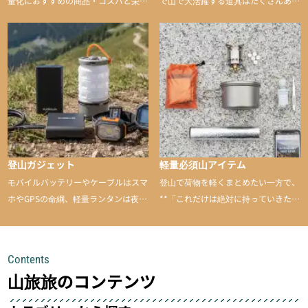
量化におすすめの商品・コスパと栄養
で山で大活躍する道具はたくさんあり
バランスに優れた行動食も紹介
ます。普段は街や家で使うものが、登
山に持ち込むと快適性や安心感をグッ
と引き上げてくれる――そんな意外性
のあるアイテムを紹介
登山ガジェット
軽量必須山アイテム
モバイルバッテリーやケーブルはスマ
登山で荷物を軽くまとめたい一方で、
ホやGPSの命綱、軽量ランタンは夜間
**「これだけは絶対に持っていきた
を快適に、登山用時計は標高や気圧を
い」**というアイテムがあります。軽
チェックできる頼れる存在。小さな道
量でありながら使い勝手に優れ、行動
具が、山での体験をぐっと快適に、そ
中も安心感を与えてくれる装備こそ、
Contents
して安全にしてくれます
登山を快適にしてくれる鍵
山旅旅のコンテンツ