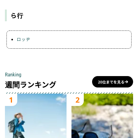
ら行
ロッヂ
Ranking
週間ランキング
20位までを見る
1
2