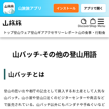
山旅旅アプリ
インストール
アプリで開く
Discover
Shop
Menu
トップ
登山ウェア
登山ギア
アクセサリー
レポート
山の食事・行動食
ハ
山バッチ-その他の登山用語
山バッチとは
登山の思い出や都庁の記念として購入するお土産として人気な
山バッチ。山小屋や登山口近くのビジターセンターや商店など
で販売されている。山バッチ以外にもバンダナや手ぬぐいなど