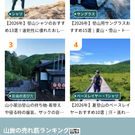
シャツ
サングラス
【2026年】登山シャツのおすす
【2026年】登山用サングラスお
め13選！速乾性に優れたおしゃ
すすめ15選｜夏山・雪山・トレ
れなモデルを徹底紹介！
ラン別、シーンで選ぶ失敗しな
3
4
い一本
装備の選び方
ベースレイヤー・Tシャツ
山小屋泊登山の持ち物‐着替え
【2026年】夏登山のベースレイ
や寝る時の服装、ザックの容量
ヤーおすすめ10選｜汗・蒸れ・
などを徹底紹介！1泊2日、2泊3
汗冷え対策に効く選び方
日用のリスト付き
山旅の売れ筋ランキング