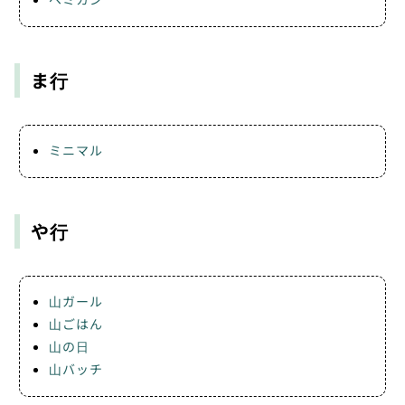
ま行
ミニマル
や行
山ガール
山ごはん
山の日
山バッチ