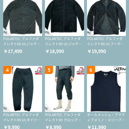
POLARTEC アルファダ
POLARTEC アルファダ
POLARTEC アルファダ
イレクト60 ULジャケッ
イレクト90 ULジャケッ
イレクト90 ULフーディ
ト（登山/ミドルレイヤ
ト（アクティブインサレ
（アクティブインサレー
￥17,490
￥18,990
￥19,990
ー/化繊ジャケット）
ーション/ミドルレイヤ
ション/ミドルレイヤー/
ー/化繊ジャケット）
化繊ジャケット）
4
5
6
POLARTEC アルファダ
POLARTEC アルファダ
オールメッシュ・アクテ
イレクト90 ULタイツ
イレクト90 クロップド
ィブメリノ・スリーブレ
（アクティブインサレー
ULタイツ（アクティブ
ス
￥9,990
￥8,990
￥11,990