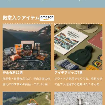
ション/テント泊用パジ
インサレーション/テン
ャマ/化繊パンツ/登山用
ト泊用パジャマ/化繊パ
タイツ）
ンツ/スキー用タイツ）
殿堂入りアイテム
登山食料12選
アイデアグッズ7選
行動食・軽量食品など、登山装備の軽
アウトドア専用でなくても、発想次第
量化におすすめの商品・コスパと栄養
で山で大活躍する道具はたくさんあり
バランスに優れた行動食も紹介
ます。普段は街や家で使うものが、登
山に持ち込むと快適性や安心感をグッ
と引き上げてくれる――そんな意外性