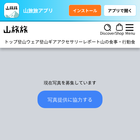
山旅旅アプリ
インストール
アプリで開く
Discover
Shop
Menu
トップ
登山ウェア
登山ギア
アクセサリー
レポート
山の食事・行動食
ハ
現在写真を募集しています
写真提供に協力する