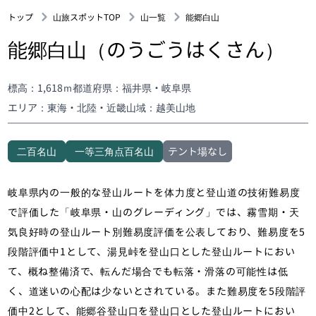
トップ
山旅スポットTOP
山一覧
能郷白山
能郷白山（のうごうはくさん）
標高：1,618ｍ
都道府県：福井県・岐阜県
エリア：東海・北陸・近畿
山域：越美山地
二百名山
一等三角点百名山
テント場なし
岐阜県内の一般的な登山ルートを体力度と登山道の技術難易度
で評価した「岐阜県・山のグレーディング」では、霧雪期・天
気良好時の登山ルート別難易度評価を公表しており、難易度を5
段階評価中1として、湯見峠を登山口とした登山ルートにおい
て、概ね整備済で、転んだ場合でも転落・滑落の可能性は低
く、道迷いの心配は少ないとされている。また難易度を5段階評
価中2として、能郷谷登山口を登山口とした登山ルートにおい