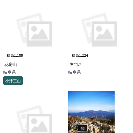
標高1,189ｍ
標高1,224ｍ
花房山
左門岳
岐阜県
岐阜県
小津三山