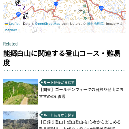
Leaflet
|
Data ©
OpenStreetMap
contributors, ©
国土地理院
, Imagery ©
Mapbox
Related
能郷白山に関連する登山コース・難易
度
ルート紹介から探す
【関東】ゴールデンウィークの日帰り登山にお
すすめの山9選
ルート紹介から探す
【日帰り登山】鋸山登山-初心者から楽しめる
難易度別ルート紹介・役立つ情報徹底解説