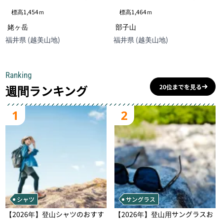
標高1,454ｍ
標高1,464ｍ
姥ヶ岳
部子山
福井県 (越美山地)
福井県 (越美山地)
Ranking
週間ランキング
20位までを見る
1
2
シャツ
サングラス
【2026年】登山シャツのおすす
【2026年】登山用サングラスお