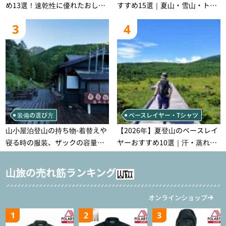
め13選！速乾性に優れたおしゃ
すすめ15選｜夏山・雪山・トレ
れなモデルを徹底紹介！
ラン別、シーンで選ぶ失敗しな
3
4
い一本
装備の選び方
ベースレイヤー・Tシャツ
山小屋泊登山の持ち物‐着替えや
【2026年】夏登山のベースレイ
寝る時の服装、ザックの容量な
ヤーおすすめ10選｜汗・蒸れ・
どを徹底紹介！1泊2日、2泊3日
汗冷え対策に効く選び方
用のリスト付き
山旅の売れ筋ランキング
オンラインショップ
1
2
3