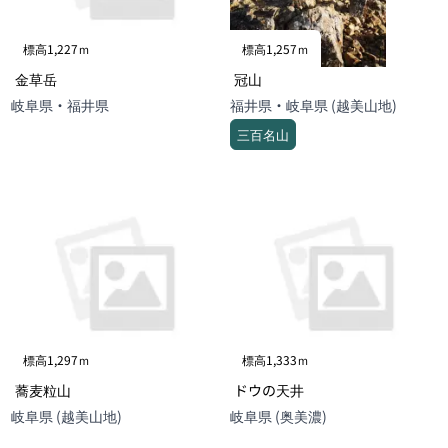
標高1,227ｍ
標高1,257ｍ
金草岳
冠山
岐阜県・福井県
福井県・岐阜県 (越美山地)
三百名山
標高1,297ｍ
標高1,333ｍ
蕎麦粒山
ドウの天井
岐阜県 (越美山地)
岐阜県 (奥美濃)