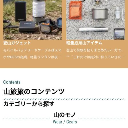
のあるアイテムを紹介
登山ガジェット
軽量必須山アイテム
モバイルバッテリーやケーブルはスマ
登山で荷物を軽くまとめたい一方で、
ホやGPSの命綱、軽量ランタンは夜間
**「これだけは絶対に持っていきた
を快適に、登山用時計は標高や気圧を
い」**というアイテムがあります。軽
チェックできる頼れる存在。小さな道
量でありながら使い勝手に優れ、行動
具が、山での体験をぐっと快適に、そ
中も安心感を与えてくれる装備こそ、
Contents
して安全にしてくれます
登山を快適にしてくれる鍵
山旅旅のコンテンツ
カテゴリーから探す
山のモノ
Wear / Gears