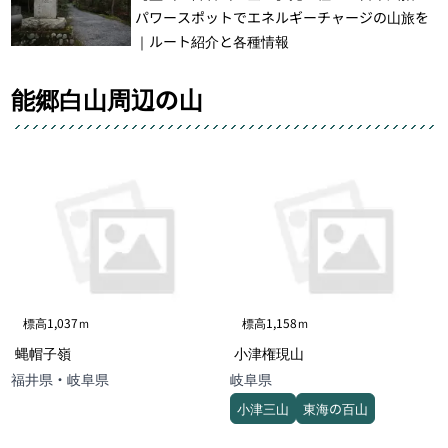
パワースポットでエネルギーチャージの山旅を
｜ルート紹介と各種情報
能郷白山周辺の山
標高1,037ｍ
標高1,158ｍ
蝿帽子嶺
小津権現山
福井県・岐阜県
岐阜県
小津三山
東海の百山