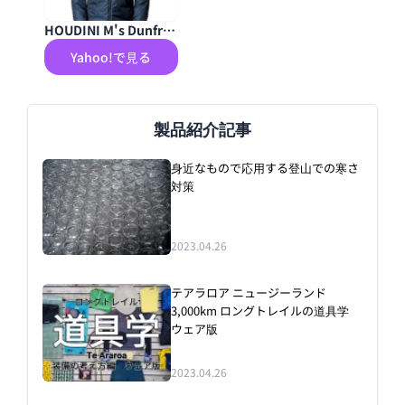
HOUDINI M's Dunfri D
eep Sea Blue フーディ
Yahoo!で見る
ニ ダンフリ アウター
ジャケット
製品紹介記事
身近なもので応用する登山での寒さ
対策
2023.04.26
テアラロア ニュージーランド
3,000km ロングトレイルの道具学
ウェア版
2023.04.26