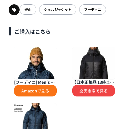
登山
シェルジャケット
フーディニ
ご購入はこちら
[フーディニ] Men's Du
【日本正規品 13時まで
nfri 820007 Deep Sea
当日出荷】M’s Double
Amazonで見る
楽天市場で見る
Blue M
Dunfri Houdini（フ
ーディニ）メンズ ダブ
ル ダンフリ