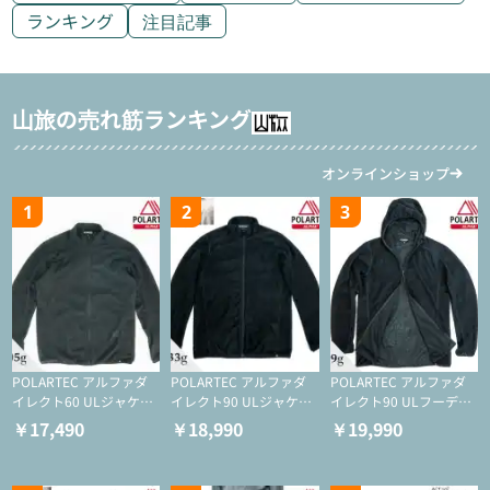
ランキング
注目記事
山旅の売れ筋ランキング
オンラインショップ
1
2
3
POLARTEC アルファダ
POLARTEC アルファダ
POLARTEC アルファダ
イレクト60 ULジャケッ
イレクト90 ULジャケッ
イレクト90 ULフーディ
ト（登山/ミドルレイヤ
ト（アクティブインサレ
（アクティブインサレー
￥17,490
￥18,990
￥19,990
ー/化繊ジャケット）
ーション/ミドルレイヤ
ション/ミドルレイヤー/
ー/化繊ジャケット）
化繊ジャケット）