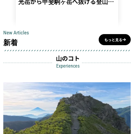
光岳から甲斐駒ヶ岳へ抜ける登山の
すめ1
記録
別、シ
#スミス
New Articles
新着
もっと見る
山のコト
Experiences