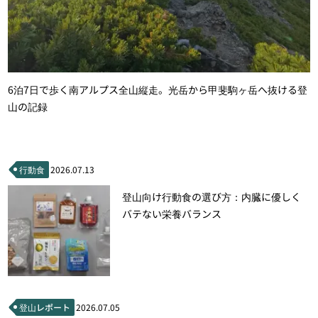
6泊7日で歩く南アルプス全山縦走。光岳から甲斐駒ヶ岳へ抜ける登
山の記録
行動食
2026.07.13
登山向け行動食の選び方：内臓に優しく
バテない栄養バランス
登山レポート
2026.07.05