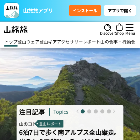
山旅旅アプリ
インストール
アプリで開く
Discover
Shop
Menu
トップ
登山ウェア
登山ギア
アクセサリー
レポート
山の食事・行動食
ハ
注目記事
Topics
山のコト
山のモノ
登山レポート
6泊7日で歩く南アルプス全山縦走。
【20