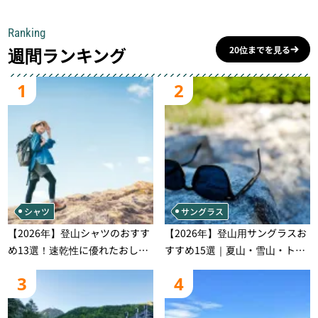
Ranking
週間ランキング
20位までを見る
1
2
シャツ
サングラス
【2026年】登山シャツのおすす
【2026年】登山用サングラスお
め13選！速乾性に優れたおしゃ
すすめ15選｜夏山・雪山・トレ
れなモデルを徹底紹介！
ラン別、シーンで選ぶ失敗しな
3
4
い一本