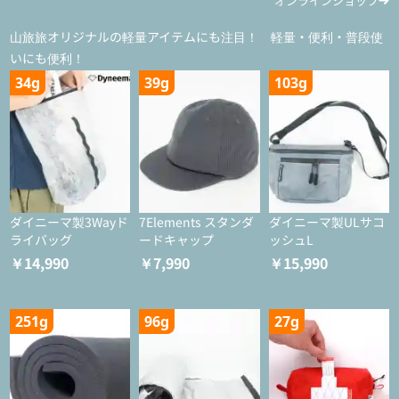
オンラインショップ
山旅旅オリジナルの軽量アイテムにも注目！ 軽量・便利・普段使
いにも便利！
34g
39g
103g
ダイニーマ製3Wayド
7Elements スタンダ
ダイニーマ製ULサコ
ライバッグ
ードキャップ
ッシュL
￥14,990
￥7,990
￥15,990
251g
96g
27g