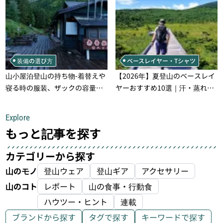
装備の選び方
ベースレイヤー・Tシャツ
山小屋泊登山の持ち物‐着替えや
【2026年】夏登山のベースレイ
寝る時の服装、ザックの容量な
ヤーおすすめ10選｜汗・蒸れ・
どを徹底紹介！1泊2日、2泊3日
汗冷え対策に効く選び方
用のリスト付き
Explore
もっと記事を探す
カテゴリーから探す
山のモノ
登山ウェア
登山ギア
アクセサリー
山のコト
レポート
山の食事・行動食
ハウツー・ヒント
連載
ブランドから探す
タグで探す
キーワードで探す