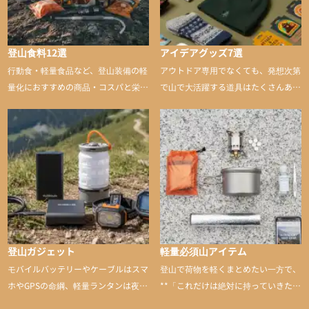
登山食料12選
アイデアグッズ7選
行動食・軽量食品など、登山装備の軽
アウトドア専用でなくても、発想次第
量化におすすめの商品・コスパと栄養
で山で大活躍する道具はたくさんあり
バランスに優れた行動食も紹介
ます。普段は街や家で使うものが、登
山に持ち込むと快適性や安心感をグッ
と引き上げてくれる――そんな意外性
のあるアイテムを紹介
登山ガジェット
軽量必須山アイテム
モバイルバッテリーやケーブルはスマ
登山で荷物を軽くまとめたい一方で、
ホやGPSの命綱、軽量ランタンは夜間
**「これだけは絶対に持っていきた
を快適に、登山用時計は標高や気圧を
い」**というアイテムがあります。軽