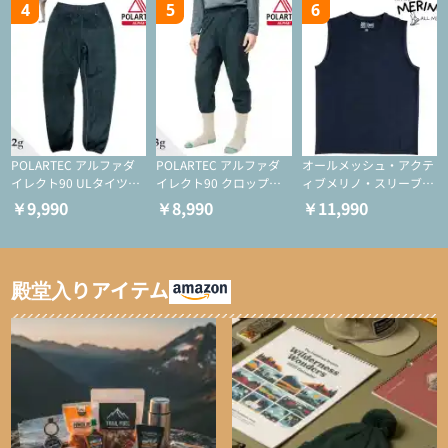
4
5
6
POLARTEC アルファダ
POLARTEC アルファダ
オールメッシュ・アクテ
イレクト90 ULタイツ
イレクト90 クロップド
ィブメリノ・スリーブレ
（アクティブインサレー
ULタイツ（アクティブ
ス
￥9,990
￥8,990
￥11,990
ション/テント泊用パジ
インサレーション/テン
ャマ/化繊パンツ/登山用
ト泊用パジャマ/化繊パ
タイツ）
ンツ/スキー用タイツ）
殿堂入りアイテム