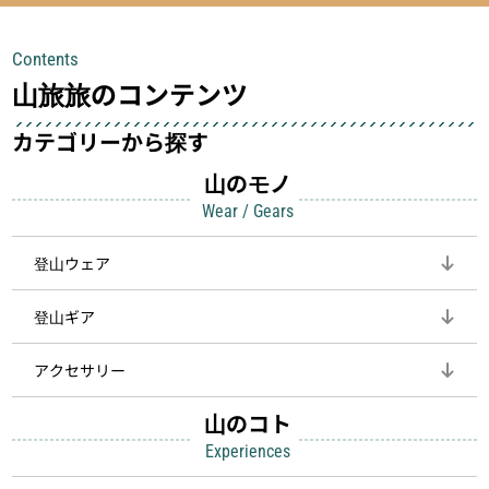
チェックできる頼れる存在。小さな道
量でありながら使い勝手に優れ、行動
具が、山での体験をぐっと快適に、そ
中も安心感を与えてくれる装備こそ、
Contents
して安全にしてくれます
登山を快適にしてくれる鍵
山旅旅のコンテンツ
カテゴリーから探す
山のモノ
Wear / Gears
登山ウェア
登山ギア
アクセサリー
山のコト
Experiences