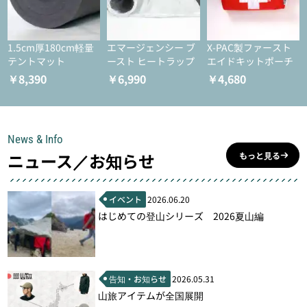
1.5cm厚180cm軽量
エマージェンシー ブ
X-PAC製ファースト
テントマット
ースト ヒートラップ
エイドキットポーチ
￥8,390
￥6,990
￥4,680
News & Info
ニュース／お知らせ
もっと見る
イベント
2026.06.20
はじめての登山シリーズ 2026夏山編
告知・お知らせ
2026.05.31
山旅アイテムが全国展開