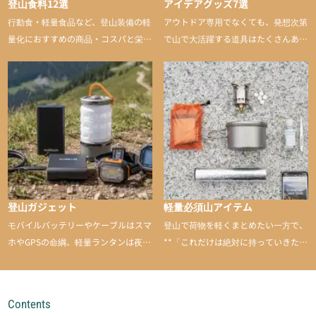
登山食料12選
アイデアグッズ7選
行動食・軽量食品など、登山装備の軽
アウトドア専用でなくても、発想次第
量化におすすめの商品・コスパと栄養
で山で大活躍する道具はたくさんあり
バランスに優れた行動食も紹介
ます。普段は街や家で使うものが、登
山に持ち込むと快適性や安心感をグッ
と引き上げてくれる――そんな意外性
のあるアイテムを紹介
登山ガジェット
軽量必須山アイテム
モバイルバッテリーやケーブルはスマ
登山で荷物を軽くまとめたい一方で、
ホやGPSの命綱、軽量ランタンは夜間
**「これだけは絶対に持っていきた
を快適に、登山用時計は標高や気圧を
い」**というアイテムがあります。軽
チェックできる頼れる存在。小さな道
量でありながら使い勝手に優れ、行動
具が、山での体験をぐっと快適に、そ
中も安心感を与えてくれる装備こそ、
Contents
して安全にしてくれます
登山を快適にしてくれる鍵