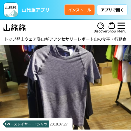
山旅旅アプリ
インストール
アプリで開く
Discover
Shop
Menu
トップ
登山ウェア
登山ギア
アクセサリー
レポート
山の食事・行動食
ハ
ベースレイヤー・Tシャツ
2018.07.27