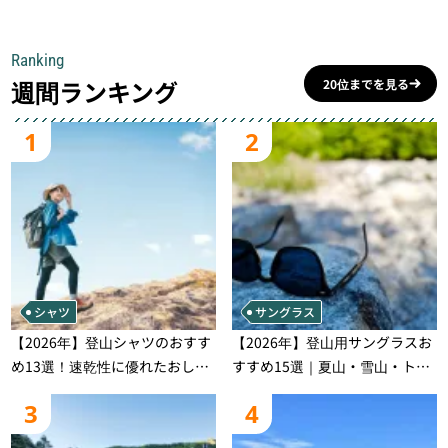
一本
Ranking
週間ランキング
20位までを見る
1
2
シャツ
サングラス
【2026年】登山シャツのおすす
【2026年】登山用サングラスお
め13選！速乾性に優れたおしゃ
すすめ15選｜夏山・雪山・トレ
れなモデルを徹底紹介！
ラン別、シーンで選ぶ失敗しな
3
4
い一本