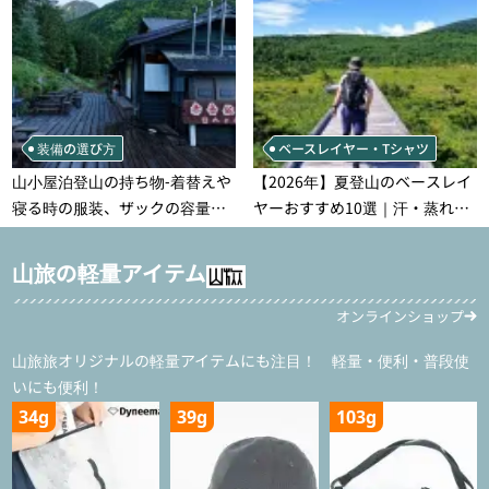
装備の選び方
ベースレイヤー・Tシャツ
山小屋泊登山の持ち物‐着替えや
【2026年】夏登山のベースレイ
寝る時の服装、ザックの容量な
ヤーおすすめ10選｜汗・蒸れ・
どを徹底紹介！1泊2日、2泊3日
汗冷え対策に効く選び方
用のリスト付き
山旅の軽量アイテム
オンラインショップ
山旅旅オリジナルの軽量アイテムにも注目！ 軽量・便利・普段使
いにも便利！
34g
39g
103g