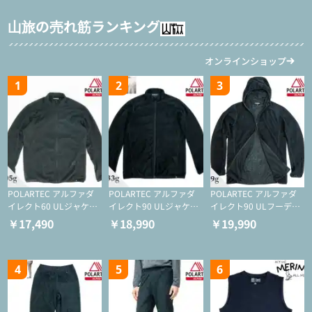
山旅の売れ筋ランキング
オンラインショップ
1
2
3
POLARTEC アルファダ
POLARTEC アルファダ
POLARTEC アルファダ
イレクト60 ULジャケッ
イレクト90 ULジャケッ
イレクト90 ULフーディ
ト（登山/ミドルレイヤ
ト（アクティブインサレ
（アクティブインサレー
￥17,490
￥18,990
￥19,990
ー/化繊ジャケット）
ーション/ミドルレイヤ
ション/ミドルレイヤー/
ー/化繊ジャケット）
化繊ジャケット）
4
5
6