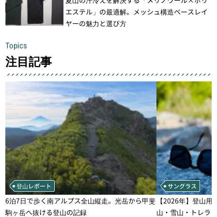
エステル」の最適解。メッシュ構造ベースレイ
ヤーの魅力と選び方
Topics
注目記事
登山レポート
サングラス
6泊7日で歩く南アルプス全山縦走。光岳から甲斐
【2026年】登山用
駒ヶ岳へ抜ける登山の記録
山・雪山・トレラ