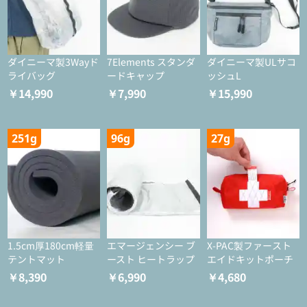
ダイニーマ製3Wayド
7Elements スタンダ
ダイニーマ製ULサコ
ライバッグ
ードキャップ
ッシュL
￥14,990
￥7,990
￥15,990
251g
96g
27g
1.5cm厚180cm軽量
エマージェンシー ブ
X-PAC製ファースト
テントマット
ースト ヒートラップ
エイドキットポーチ
￥8,390
￥6,990
￥4,680