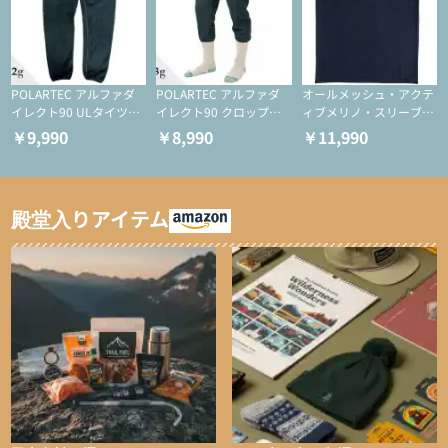
POLARTEC アルファダ
POLARTEC アルファダ
オールメッシュ・アクテ
イレクト90 ULタイツ
イレクト90 クロップド
ィブメリノ・スリーブレ
（アクティブインサレー
ULタイツ（アクティブ
ス
￥9,990
￥8,990
￥11,990
ション/テント泊用パジ
インサレーション/テン
ャマ/化繊パンツ/登山用
ト泊用パジャマ/化繊パ
タイツ）
ンツ/スキー用タイツ）
殿堂入りアイテム