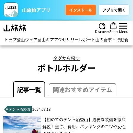
山旅旅アプリ
インストール
アプリで開く
Discover
Shop
Menu
トップ
登山ウェア
登山ギア
アクセサリー
レポート
山の食事・行動食
ハ
タグから探す
ボトルホルダー
記事一覧
関連おすすめアイテム
テント泊装備
2024.07.13
【初めてのテント泊登山】必要な装備を徹底
解説！重さ、費用、パッキングのコツや女性