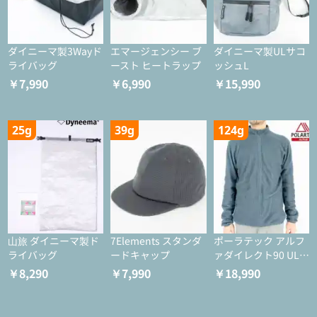
ダイニーマ製3Wayド
エマージェンシー ブ
ダイニーマ製ULサコ
ライバッグ
ースト ヒートラップ
ッシュL
￥7,990
￥6,990
￥15,990
25g
39g
124g
山旅 ダイニーマ製ド
7Elements スタンダ
ポーラテック アルフ
ライバッグ
ードキャップ
ァダイレクト90 ULジ
ャケット
￥8,290
￥7,990
￥18,990