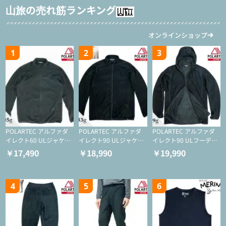
山旅の売れ筋ランキング
オンラインショップ
1
2
3
POLARTEC アルファダ
POLARTEC アルファダ
POLARTEC アルファダ
イレクト60 ULジャケッ
イレクト90 ULジャケッ
イレクト90 ULフーディ
ト（登山/ミドルレイヤ
ト（アクティブインサレ
（アクティブインサレー
￥17,490
￥18,990
￥19,990
ー/化繊ジャケット）
ーション/ミドルレイヤ
ション/ミドルレイヤー/
ー/化繊ジャケット）
化繊ジャケット）
4
5
6