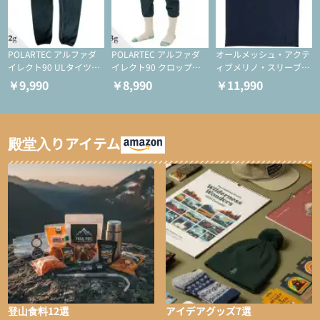
POLARTEC アルファダ
POLARTEC アルファダ
オールメッシュ・アクテ
イレクト90 ULタイツ
イレクト90 クロップド
ィブメリノ・スリーブレ
（アクティブインサレー
ULタイツ（アクティブ
ス
￥9,990
￥8,990
￥11,990
ション/テント泊用パジ
インサレーション/テン
ャマ/化繊パンツ/登山用
ト泊用パジャマ/化繊パ
タイツ）
ンツ/スキー用タイツ）
殿堂入りアイテム
登山食料12選
アイデアグッズ7選