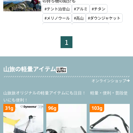
の持ち物の紹介も
#テント泊登山
#アルミ
#チタン
#メリノウール
#高山
#ダウンジャケット
#ダウンパンツ
#レインジャケット
#レインパンツ
#ベースレイヤー
1
#アタックザック
#縦走登山用ザック
#固形燃料
#ダブルウォールテント
#シングルウォールテント
山旅の軽量アイテム
#クローズドセルマット
#エアマット
#枕
オンラインショップ
#サコッシュ
#ボトルホルダー
#スマホホルダー
#ドライバッグ
山旅旅オリジナルの軽量アイテムにも注目！ 軽量・便利・普段使
いにも便利！
#カトラリー
#シートゥサミット
#ナルゲン
31g
96g
103g
#プラティパス
#モンベル
#山旅