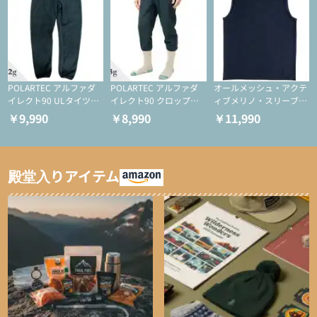
POLARTEC アルファダ
POLARTEC アルファダ
オールメッシュ・アクテ
イレクト90 ULタイツ
イレクト90 クロップド
ィブメリノ・スリーブレ
（アクティブインサレー
ULタイツ（アクティブ
ス
￥9,990
￥8,990
￥11,990
ション/テント泊用パジ
インサレーション/テン
ャマ/化繊パンツ/登山用
ト泊用パジャマ/化繊パ
タイツ）
ンツ/スキー用タイツ）
殿堂入りアイテム