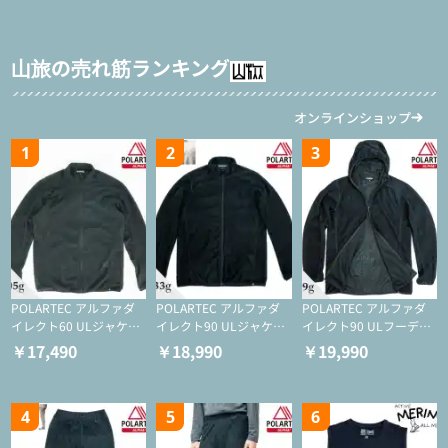
山旅の売れ筋ランキング
オンラインショップ
1
2
3
POLARTEC アルファダ
POLARTEC アルファダ
POLARTEC アルファダ
イレクト60 ULジャケッ
イレクト90 ULジャケッ
イレクト90 ULフーディ
ト（登山/ミドルレイヤ
ト（アクティブインサレ
（アクティブインサレー
￥17,490
￥18,990
￥19,990
ー/化繊ジャケット）
ーション/ミドルレイヤ
ション/ミドルレイヤー/
ー/化繊ジャケット）
化繊ジャケット）
4
5
6