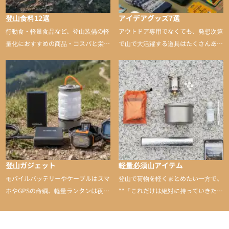
登山食料12選
アイデアグッズ7選
行動食・軽量食品など、登山装備の軽
アウトドア専用でなくても、発想次第
量化におすすめの商品・コスパと栄養
で山で大活躍する道具はたくさんあり
バランスに優れた行動食も紹介
ます。普段は街や家で使うものが、登
山に持ち込むと快適性や安心感をグッ
と引き上げてくれる――そんな意外性
のあるアイテムを紹介
登山ガジェット
軽量必須山アイテム
モバイルバッテリーやケーブルはスマ
登山で荷物を軽くまとめたい一方で、
ホやGPSの命綱、軽量ランタンは夜間
**「これだけは絶対に持っていきた
を快適に、登山用時計は標高や気圧を
い」**というアイテムがあります。軽
チェックできる頼れる存在。小さな道
量でありながら使い勝手に優れ、行動
具が、山での体験をぐっと快適に、そ
中も安心感を与えてくれる装備こそ、