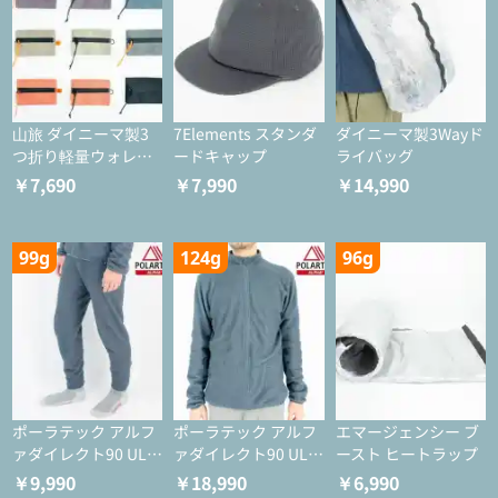
山旅 ダイニーマ製3
7Elements スタンダ
ダイニーマ製3Wayド
つ折り軽量ウォレッ
ードキャップ
ライバッグ
ト
￥7,690
￥7,990
￥14,990
99g
124g
96g
ポーラテック アルフ
ポーラテック アルフ
エマージェンシー ブ
ァダイレクト90 ULタ
ァダイレクト90 ULジ
ースト ヒートラップ
イツ
ャケット
￥9,990
￥18,990
￥6,990