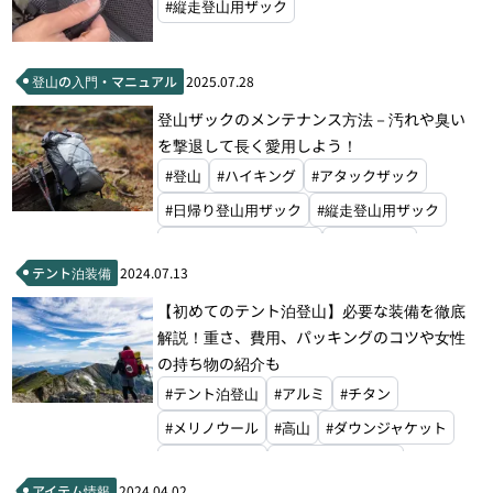
#縦走登山用ザック
登山の入門・マニュアル
2025.07.28
登山ザックのメンテナンス方法－汚れや臭い
を撃退して長く愛用しよう！
#登山
#ハイキング
#アタックザック
#日帰り登山用ザック
#縦走登山用ザック
#ザ・ノース・フェイス
#グレゴリー
テント泊装備
2024.07.13
#モンベル
#山と道
【初めてのテント泊登山】必要な装備を徹底
解説！重さ、費用、パッキングのコツや女性
の持ち物の紹介も
#テント泊登山
#アルミ
#チタン
#メリノウール
#高山
#ダウンジャケット
#ダウンパンツ
#レインジャケット
アイテム情報
2024.04.02