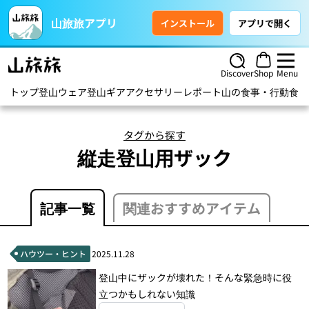
山旅旅アプリ
インストール
アプリで開く
Discover
Shop
Menu
トップ
登山ウェア
登山ギア
アクセサリー
レポート
山の食事・行動食
ハ
タグから探す
縦走登山用ザック
記事一覧
関連おすすめアイテム
ハウツー・ヒント
2025.11.28
登山中にザックが壊れた！そんな緊急時に役
立つかもしれない知識