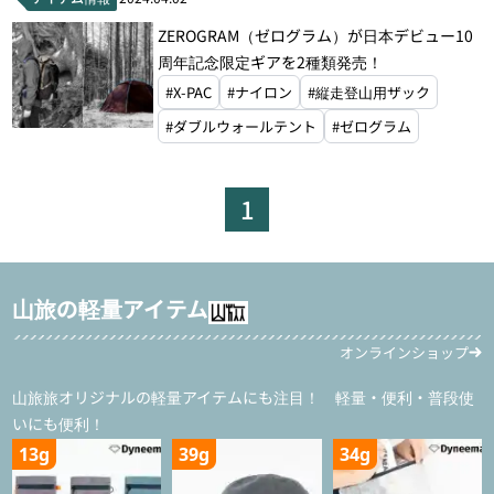
#レインパンツ
#ベースレイヤー
ZEROGRAM（ゼログラム）が日本デビュー10
#アタックザック
#縦走登山用ザック
周年記念限定ギアを2種類発売！
#固形燃料
#ダブルウォールテント
#X-PAC
#ナイロン
#縦走登山用ザック
#シングルウォールテント
#ダブルウォールテント
#ゼログラム
#クローズドセルマット
#エアマット
#枕
#サコッシュ
#ボトルホルダー
1
#スマホホルダー
#ドライバッグ
#カトラリー
#シートゥサミット
#ナルゲン
#プラティパス
#モンベル
#山旅
山旅の軽量アイテム
オンラインショップ
山旅旅オリジナルの軽量アイテムにも注目！ 軽量・便利・普段使
いにも便利！
13g
39g
34g