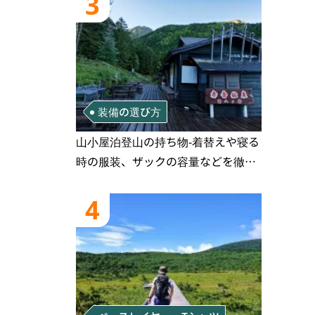
3
装備の選び方
山小屋泊登山の持ち物‐着替えや寝る
時の服装、ザックの容量などを徹底
紹介！1泊2日、2泊3日用のリスト付
き
4