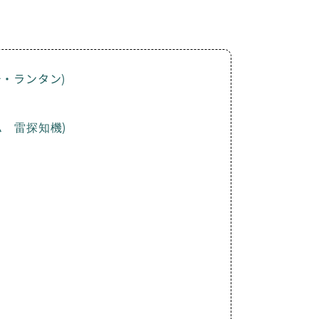
・ランタン)
 雷探知機)